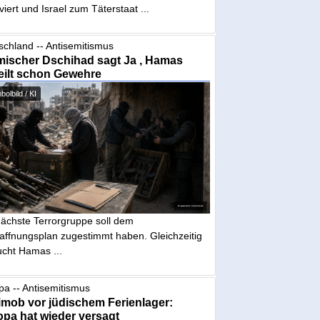
iviert und Israel zum Täterstaat ...
schland -- Antisemitismus
mischer Dschihad sagt Ja , Hamas
eilt schon Gewehre
olbild / KI
nächste Terrorgruppe soll dem
affnungsplan zugestimmt haben. Gleichzeitig
ucht Hamas ...
pa -- Antisemitismus
mob vor jüdischem Ferienlager:
pa hat wieder versagt