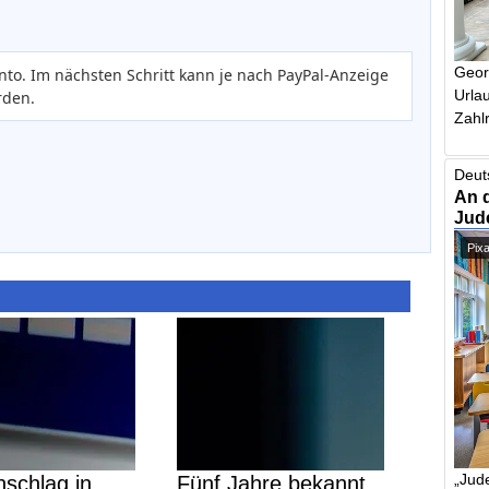
Geor
nto. Im nächsten Schritt kann je nach PayPal-Anzeige
Urlau
rden.
Zahlr
Deut
An 
Jud
Pix
„Jude
schlag in
Fünf Jahre bekannt,