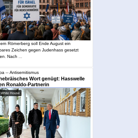
dem Römerberg soll Ende August ein
tbares Zeichen gegen Judenhass gesetzt
en. Nach ...
pa -- Antisemitismus
hebräisches Wort genügt: Hasswelle
en Ronaldo-Partnerin
 White House