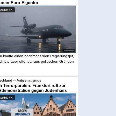
ionen-Euro-Eigentor
olbild / KI
in kaufte einen hochmodernen Regierungsjet,
chtete aber offenbar aus politischen Gründen
schland -- Antisemitismus
 Terrorparolen: Frankfurt ruft zur
ßdemonstration gegen Judenhass
olbild / KI