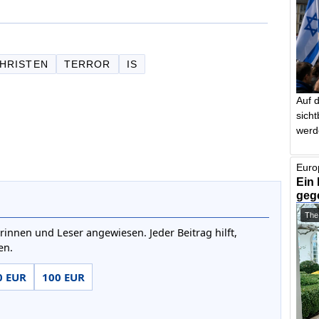
HRISTEN
TERROR
IS
Auf 
sich
werd
Euro
Ein 
geg
The
rinnen und Leser angewiesen. Jeder Beitrag hilft,
en.
0 EUR
100 EUR