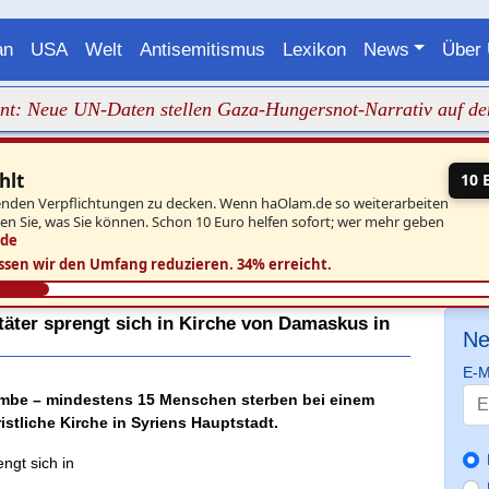
an
USA
Welt
Antisemitismus
Lexikon
News
Über
ue UN-Daten stellen Gaza-Hungersnot-Narrativ auf den Kopf
hlt
10 
aufenden Verpflichtungen zu decken. Wenn haOlam.de so weiterarbeiten
ben Sie, was Sie können. Schon 10 Euro helfen sofort; wer mehr geben
.de
ssen wir den Umfang reduzieren.
34% erreicht.
täter sprengt sich in Kirche von Damaskus in
Ne
E-M
Bombe – mindestens 15 Menschen sterben bei einem
stliche Kirche in Syriens Hauptstadt.