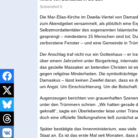
Screenshot X
Die Mar-Elias-Kirche im Dweila-Viertel von Damas
zum Abendgebet versammelt, als plötzlich eine Ex
Selbstmordattentäter des sogenannten Islamischen 
gesprengt – mindestens 15 Menschen sind tot, Dutz
zerborstene Fenster – und eine Gemeinde in Trü
Der Anschlag traf nicht nur ein Gotteshaus – er tra
über einem Jahrzehnt unter Bürgerkrieg, internati
das gezielte Massaker an betenden Christen ist e
gegen religiöse Minderheiten. Die symbolträchtige 
Damaskus – lässt keinen Zweifel daran, dass es d
um Angst. Um Einschüchterung. Um die Botschaft: A
Augenzeugen berichten von grauenhaften Szenen. 
unter den Trümmern schrien. „Wir hatten gerade d
geknallt“, sagte ein Überlebender leise unter Trän
doch eine offizielle Stellungnahme ließ zunächst a
Später bestätigte das Innenministerium, was viele
Staat an. Es ist das erste Mal seit Monaten, dass 