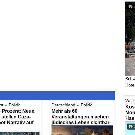
Pixa
Schw
Hotel
Welt 
t -- Politik
Deutschland -- Politik
Kos
,8 Prozent: Neue
Mehr als 60
Mont
stellen Gaza-
Veranstaltungen machen
Has
t-Narrativ auf
jüdisches Leben sichtbar
Pix