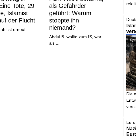
relat
 Eine Tote, 29
als Gefährder
te, Islamist
geführt: Warum
auf der Flucht
stoppte ihn
Deut
Isla
niemand?
hl ist erneut ...
vert
Abdul B. wollte zum IS, war
Symb
als ...
Die 
Entw
vers
Euro
Nazi
Euro