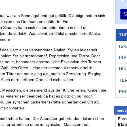
S
kus war am Sonntagabend gut gefüllt. Gläubige hatten sich
plosion das Gebäude erschütterte. Ein
Staates hatte sich mitten unter ihnen in die Luft
ende verletzt. Was bleibt, sind blutverschmierte Bänke,
TH
mmern.
ISR
f das Herz einer verwundeten Nation. Syrien leidet seit
onalem Stellvertreterkampf, Repression und Terror. Doch
IRA
ine neue, besonders abscheuliche Eskalation des Terrors
Wahl des Ortes – eine der ältesten Kirchenviertel in
HI
em Täter um mehr ging als „nur“ um Zerstörung. Es ging
uch eure heiligen Orte sind nicht sicher.
TE
Menschen, die brennend aus der Kirche liefen. Kinder, die
PR
as Vaterunser beendet, da hat es plötzlich nur noch
en. Die syrischen Sicherheitskräfte sicherten den Ort ab,
uf sich warten.
meistg
 befürchtet hatten: Der Attentäter gehörte dem Islamischen
Europ
Irla
die Terrormiliz so offen im syrischen Machtzentrum