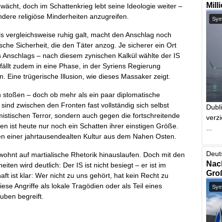
Mill
hwächt, doch im Schattenkrieg lebt seine Ideologie weiter –
andere religiöse Minderheiten anzugreifen.
Symb
 als vergleichsweise ruhig galt, macht den Anschlag noch
che Sicherheit, die den Täter anzog. Je sicherer ein Ort
es Anschlags – nach diesem zynischen Kalkül wählte der IS
ällt zudem in eine Phase, in der Syriens Regierung
n. Eine trügerische Illusion, wie dieses Massaker zeigt.
n stoßen – doch ob mehr als ein paar diplomatische
n sind zwischen den Fronten fast vollständig sich selbst
Dubl
istischen Terror, sondern auch gegen die fortschreitende
verzi
en ist heute nur noch ein Schatten ihrer einstigen Größe.
...
en einer jahrtausendealten Kultur aus dem Nahen Osten.
Deut
wohnt auf martialische Rhetorik hinauslaufen. Doch mit den
Nach
en wird deutlich: Der IS ist nicht besiegt – er ist im
Gro
ft ist klar: Wer nicht zu uns gehört, hat kein Recht zu
se Angriffe als lokale Tragödien oder als Teil eines
Symb
uben begreift.