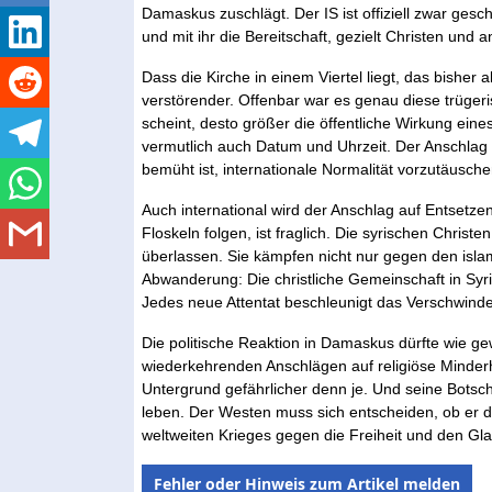
Damaskus zuschlägt. Der IS ist offiziell zwar gesc
und mit ihr die Bereitschaft, gezielt Christen und 
Dass die Kirche in einem Viertel liegt, das bisher
verstörender. Offenbar war es genau diese trügeris
scheint, desto größer die öffentliche Wirkung ein
vermutlich auch Datum und Uhrzeit. Der Anschlag f
bemüht ist, internationale Normalität vorzutäusche
Auch international wird der Anschlag auf Entsetze
Floskeln folgen, ist fraglich. Die syrischen Christe
überlassen. Sie kämpfen nicht nur gegen den islam
Abwanderung: Die christliche Gemeinschaft in Syri
Jedes neue Attentat beschleunigt das Verschwind
Die politische Reaktion in Damaskus dürfte wie ge
wiederkehrenden Anschlägen auf religiöse Minderheit
Untergrund gefährlicher denn je. Und seine Botscha
leben. Der Westen muss sich entscheiden, ob er die
weltweiten Krieges gegen die Freiheit und den Gla
Fehler oder Hinweis zum Artikel melden