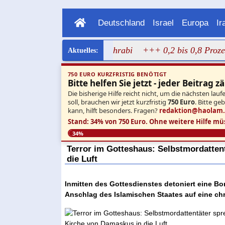
Deutschland
Israel
Europa
Ir
agen Bild von Dalal Mughrabi
+++ 0,2 bis 0,8 Prozent: Ne
750 EURO KURZFRISTIG BENÖTIGT
Bitte helfen Sie jetzt - jeder Beitrag zä
Die bisherige Hilfe reicht nicht, um die nächsten l
soll, brauchen wir jetzt kurzfristig
750 Euro
. Bitte ge
kann, hilft besonders. Fragen?
redaktion@haolam
Stand: 34% von 750 Euro.
Ohne weitere Hilfe mü
34%
Terror im Gotteshaus: Selbstmordatten
die Luft
Inmitten des Gottesdienstes detoniert eine 
Anschlag des Islamischen Staates auf eine chri