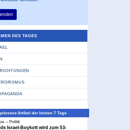
enden
EMEN DES TAGES
AEL
N
NRICHTUNGEN
RRORISMUS
OPAGANDA
elesene Artikel der letzten 7 Tage
a -- Politik
nds Israel-Boykott wird zum 53-