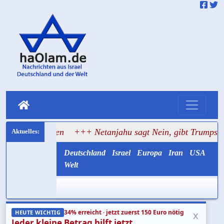
naten
+++ Netanjahu sagt Nein, gibt Trumps Gaza-Plan ab
Deutschland
Israel
Europa
Iran
USA
Welt
34% erreicht · jetzt zuerst 150 Euro nötig
x
HEUTE WICHTIG
Jeder kleine Betrag hilft jetzt