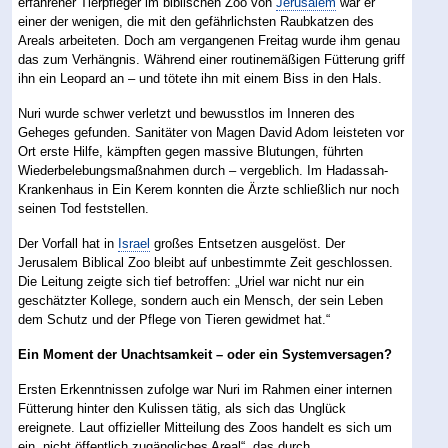
erfahrener Tierpfleger im biblischen Zoo von
Jerusalem
war er
einer der wenigen, die mit den gefährlichsten Raubkatzen des
Areals arbeiteten. Doch am vergangenen Freitag wurde ihm genau
das zum Verhängnis. Während einer routinemäßigen Fütterung griff
ihn ein Leopard an – und tötete ihn mit einem Biss in den Hals.
Nuri wurde schwer verletzt und bewusstlos im Inneren des
Geheges gefunden. Sanitäter von Magen David Adom leisteten vor
Ort erste Hilfe, kämpften gegen massive Blutungen, führten
Wiederbelebungsmaßnahmen durch – vergeblich. Im Hadassah-
Krankenhaus in Ein Kerem konnten die Ärzte schließlich nur noch
seinen Tod feststellen.
Der Vorfall hat in
Israel
großes Entsetzen ausgelöst. Der
Jerusalem Biblical Zoo bleibt auf unbestimmte Zeit geschlossen.
Die Leitung zeigte sich tief betroffen: „Uriel war nicht nur ein
geschätzter Kollege, sondern auch ein Mensch, der sein Leben
dem Schutz und der Pflege von Tieren gewidmet hat.“
Ein Moment der Unachtsamkeit – oder ein Systemversagen?
Ersten Erkenntnissen zufolge war Nuri im Rahmen einer internen
Fütterung hinter den Kulissen tätig, als sich das Unglück
ereignete. Laut offizieller Mitteilung des Zoos handelt es sich um
ein „nicht öffentlich zugängliches Areal“, das durch