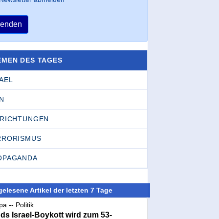
enden
EMEN DES TAGES
AEL
N
NRICHTUNGEN
RRORISMUS
OPAGANDA
elesene Artikel der letzten 7 Tage
a -- Politik
nds Israel-Boykott wird zum 53-