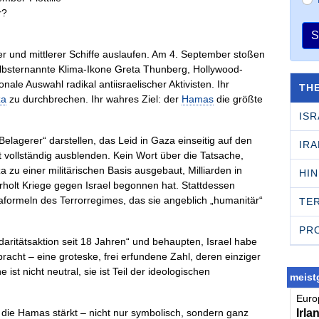
S
er und mittlerer Schiffe auslaufen. Am 4. September stoßen
elbsternannte Klima-Ikone Greta Thunberg, Hollywood-
ale Auswahl radikal antiisraelischer Aktivisten. Ihr
TH
za
zu durchbrechen. Ihr wahres Ziel: der
Hamas
die größte
ISR
Belagerer“ darstellen, das Leid in Gaza einseitig auf den
IRA
ät vollständig ausblenden. Kein Wort über die Tatsache,
u einer militärischen Basis ausgebaut, Milliarden in
HI
holt Kriege gegen Israel begonnen hat. Stattdessen
ormeln des Terrorregimes, das sie angeblich „humanitär“
TE
PR
aritätsaktion seit 18 Jahren“ und behaupten, Israel habe
cht – eine groteske, frei erfundene Zahl, deren einziger
ist nicht neutral, sie ist Teil der ideologischen
meistg
Europ
Irla
 die Hamas stärkt – nicht nur symbolisch, sondern ganz