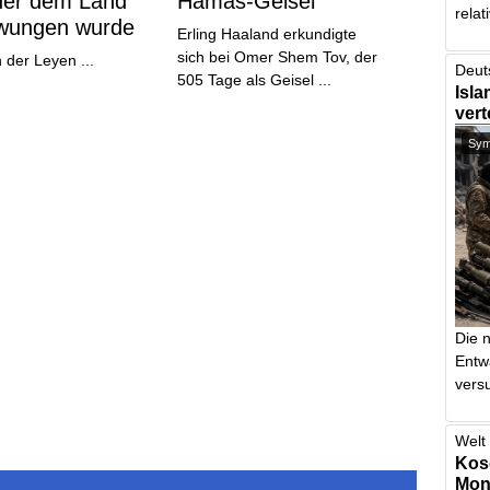
 der dem Land
Hamas-Geisel
relat
wungen wurde
Erling Haaland erkundigte
sich bei Omer Shem Tov, der
 der Leyen ...
Deut
505 Tage als Geisel ...
Isla
vert
Symb
Die 
Entw
vers
Welt 
Kos
Mont