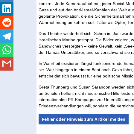
konkret. Jede Kameraaufnahme, jeder Social-Media-
Gaza und auf den Anti-Israel-Kanälen der Welt ausg
geplante Provokation, die die Sicherheitsmaßnahm
Wahrnehmung umkehren soll: Täter als Opfer, Terr
Das Theater wiederholt sich: Schon im Juni wurde d
israelischen Marine gestoppt. Die Bilder zeigten,
Sandwiches versorgten – keine Gewalt, kein „See-
der Hamas-Unterstützer, und so verschwand sie r
In Wahrheit existieren längst funktionierende huma
sie. Wer hingegen in einem Boot nach Gaza fährt, 
entscheidet sich bewusst für eine politische Miss
Greta Thunberg und Susan Sarandon werden sich
an Schulen helfen, nicht medizinische Hilfe leisten. I
internationalen PR-Kampagne zur Unterstützung ein
Friedensverhandlungen will, sondern die Vernichtu
Fehler oder Hinweis zum Artikel melden