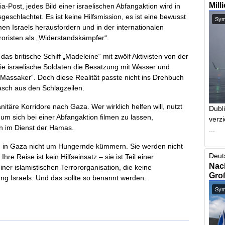
Mill
Post, jedes Bild einer israelischen Abfangaktion wird in
eschlachtet. Es ist keine Hilfsmission, es ist eine bewusst
Symb
en Israels herausfordern und in der internationalen
oristen als „Widerstandskämpfer“.
as britische Schiff „Madeleine“ mit zwölf Aktivisten von der
 wie israelische Soldaten die Besatzung mit Wasser und
Massaker“. Doch diese Realität passte nicht ins Drehbuch
asch aus den Schlagzeilen.
nitäre Korridore nach Gaza. Wer wirklich helfen will, nutzt
Dubl
um sich bei einer Abfangaktion filmen zu lassen,
verzi
ion im Dienst der Hamas.
...
 in Gaza nicht um Hungernde kümmern. Sie werden nicht
Deut
hre Reise ist kein Hilfseinsatz – sie ist Teil einer
Nach
er islamistischen Terrororganisation, die keine
Gro
ng Israels. Und das sollte so benannt werden.
Symb