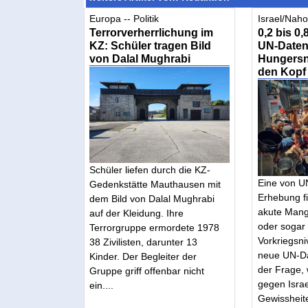
Europa -- Politik
Israel/Nahos
Terrorverherrlichung im
0,2 bis 0
KZ: Schüler tragen Bild
UN-Daten 
von Dalal Mughrabi
Hungersno
den Kopf
Schüler liefen durch die KZ-
Eine von U
Gedenkstätte Mauthausen mit
Erhebung fi
dem Bild von Dalal Mughrabi
akute Mang
auf der Kleidung. Ihre
oder sogar
Terrorgruppe ermordete 1978
Vorkriegsn
38 Zivilisten, darunter 13
neue UN-Da
Kinder. Der Begleiter der
der Frage,
Gruppe griff offenbar nicht
gegen Israe
ein....
Gewissheite