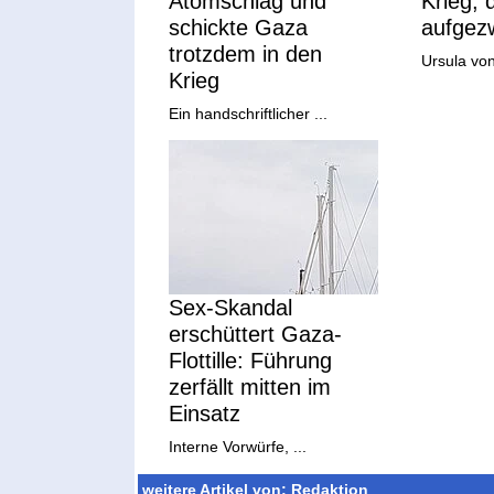
Atomschlag und
Krieg,
schickte Gaza
aufgez
trotzdem in den
Ursula von
Krieg
Ein handschriftlicher ...
Sex-Skandal
erschüttert Gaza-
Flottille: Führung
zerfällt mitten im
Einsatz
Interne Vorwürfe, ...
weitere Artikel von: Redaktion