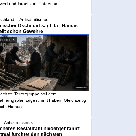
iviert und Israel zum Täterstaat ...
schland -- Antisemitismus
mischer Dschihad sagt Ja , Hamas
eilt schon Gewehre
olbild / KI
nächste Terrorgruppe soll dem
affnungsplan zugestimmt haben. Gleichzeitig
ucht Hamas ...
-- Antisemitismus
cheres Restaurant niedergebrannt:
real fürchtet den nächsten