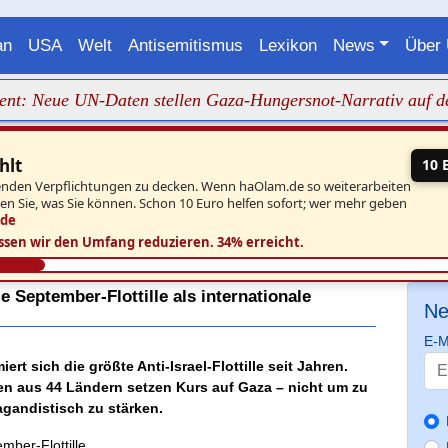
an
USA
Welt
Antisemitismus
Lexikon
News
Über
eue UN-Daten stellen Gaza-Hungersnot-Narrativ auf den Kop
hlt
10 
aufenden Verpflichtungen zu decken. Wenn haOlam.de so weiterarbeiten
ben Sie, was Sie können. Schon 10 Euro helfen sofort; wer mehr geben
.de
ssen wir den Umfang reduzieren.
34% erreicht.
 September-Flottille als internationale
Ne
E-M
rt sich die größte Anti-Israel-Flottille seit Jahren.
n aus 44 Ländern setzen Kurs auf Gaza – nicht um zu
gandistisch zu stärken.