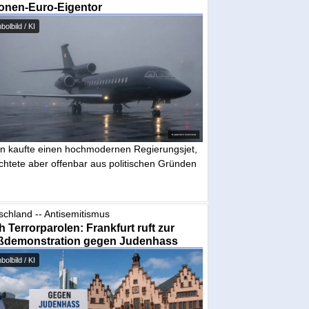
ionen-Euro-Eigentor
olbild / KI
in kaufte einen hochmodernen Regierungsjet,
chtete aber offenbar aus politischen Gründen
schland -- Antisemitismus
 Terrorparolen: Frankfurt ruft zur
ßdemonstration gegen Judenhass
olbild / KI