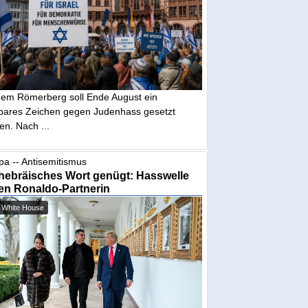
dem Römerberg soll Ende August ein
tbares Zeichen gegen Judenhass gesetzt
en. Nach ...
pa -- Antisemitismus
hebräisches Wort genügt: Hasswelle
en Ronaldo-Partnerin
 White House