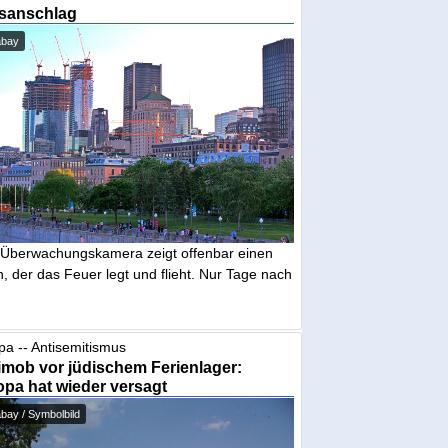
sanschlag
abay
 Überwachungskamera zeigt offenbar einen
 der das Feuer legt und flieht. Nur Tage nach
pa -- Antisemitismus
mob vor jüdischem Ferienlager:
pa hat wieder versagt
bay / Symbolbild