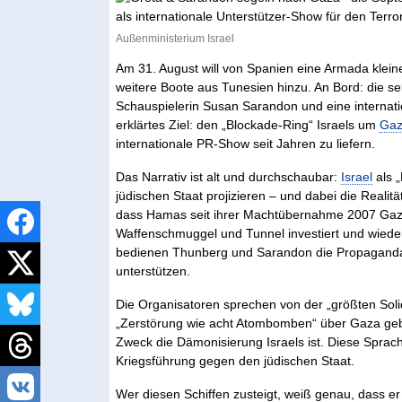
Außenministerium Israel
Am 31. August will von Spanien eine Armada klein
weitere Boote aus Tunesien hinzu. An Bord: die s
Schauspielerin Susan Sarandon und eine internation
erklärtes Ziel: den „Blockade-Ring“ Israels um
Ga
internationale PR-Show seit Jahren zu liefern.
Das Narrativ ist alt und durchschaubar:
Israel
als „
jüdischen Staat projizieren – und dabei die Realit
dass Hamas seit ihrer Machtübernahme 2007 Gaza z
Waffenschmuggel und Tunnel investiert und wieder
bedienen Thunberg und Sarandon die Propagandaf
unterstützen.
Die Organisatoren sprechen von der „größten Solid
„Zerstörung wie acht Atombomben“ über Gaza gebra
Zweck die Dämonisierung Israels ist. Diese Sprache 
Kriegsführung gegen den jüdischen Staat.
Wer diesen Schiffen zusteigt, weiß genau, dass er