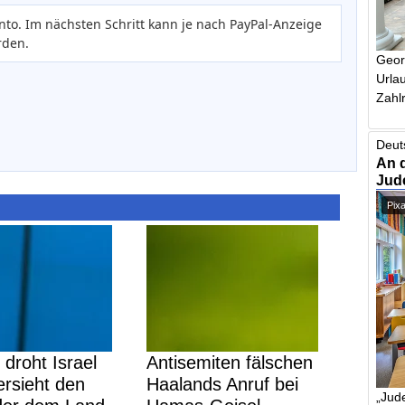
nto. Im nächsten Schritt kann je nach PayPal-Anzeige
rden.
Geor
Urlau
Zahlr
Deut
An 
Jud
Pix
 droht Israel
Antisemiten fälschen
rsieht den
Haalands Anruf bei
„Jude