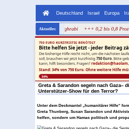
Deutschland
Israel
Europa
Ir
ragen Bild von Dalal Mughrabi
+++ 0,2 bis 0,8 Prozent: N
750 EURO KURZFRISTIG BENÖTIGT
Bitte helfen Sie jetzt - jeder Beitrag zä
Die bisherige Hilfe reicht nicht, um die nächsten l
soll, brauchen wir jetzt kurzfristig
750 Euro
. Bitte ge
kann, hilft besonders. Fragen?
redaktion@haolam
Stand: 34% von 750 Euro.
Ohne weitere Hilfe mü
34%
Greta & Sarandon segeln nach Gaza– die
Unterstützer-Show für den Terror?
Unter dem Deckmantel „humanitärer Hilfe“ formie
Greta Thunberg, Susan Sarandon und Aktiviste
helfen, sondern um Hamas politisch und propa