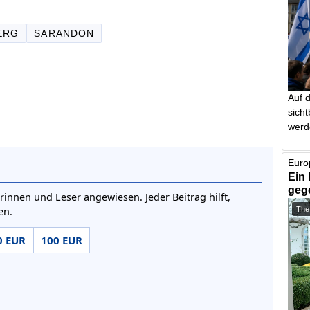
ERG
SARANDON
Auf 
sich
werd
Euro
Ein 
geg
rinnen und Leser angewiesen. Jeder Beitrag hilft,
The
en.
0 EUR
100 EUR