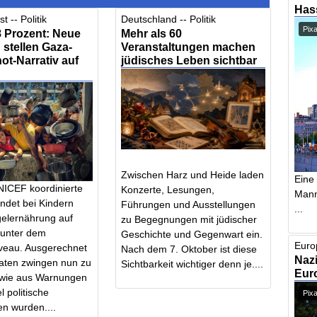
Has
t -- Politik
Deutschland -- Politik
Pix
,8 Prozent: Neue
Mehr als 60
stellen Gaza-
Veranstaltungen machen
t-Narrativ auf
jüdisches Leben sichtbar
Zwischen Harz und Heide laden
Eine
NICEF koordinierte
Konzerte, Lesungen,
Mann,
ndet bei Kindern
Führungen und Ausstellungen
...
elernährung auf
zu Begegnungen mit jüdischer
 unter dem
Geschichte und Gegenwart ein.
Euro
iveau. Ausgerechnet
Nach dem 7. Oktober ist diese
Nazi
ten zwingen nun zu
Sichtbarkeit wichtiger denn je....
Euro
 wie aus Warnungen
l politische
Pixa
n wurden....