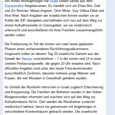
Am frühen Montagmorgen hat
Israel
sieben seiner aus dem
Gazastreifen
freigelassenen. Es handelt sich um Eitan Mor, Gali
und Ziv Berman, Matan Angrest, Omri Miran, Guy Gilboa Dalal und
Alon Ahel. Nach Angaben der israelischen Armee wurden sie an
Kräfte der IDF übergeben und befinden sich nun auf dem Weg zur
ersten Aufnahmestelle im Grenzgebiet, wo sie medizinisch
untersucht und anschließend mit ihren Familien zusammengeführt
werden sollen.
Die Freilassung ist Teil der ersten von zwei heute geplanten
Phasen eines umfassenderen Rückführungsabkommens.
Insgesamt sollen an diesem Tag 20 israelische Geiseln aus der
Gewalt der
Hamas
zurückkehren – 7 in der ersten und 13 in einer
zweiten Freilassungswelle, die gegen 10 Uhr erwartet wird. Nach
offiziellen Angaben sind unter den heute Freizukommenden
ausschließlich Zivilisten, darunter mehrere junge Männer und
Frauen, die seit Monaten in Geiselhaft gehalten wurden.
Im Umfeld der Rückkehr herrschen in Israel zugleich Erleichterung
und Anspannung. Die Familien der Befreiten wurden in den frühen
Morgenstunden informiert und machten sich auf den Weg zur
Aufnahmebasis Re’im. Dort werden die Rückkehrer zunächst
medizinisch betreut, bevor sie gemeinsam mit Angehörigen in
verschiedene Krankenhäuser gebracht werden. Die israelische