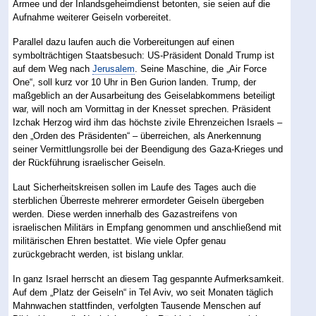
Armee und der Inlandsgeheimdienst betonten, sie seien auf die
Aufnahme weiterer Geiseln vorbereitet.
Parallel dazu laufen auch die Vorbereitungen auf einen
symbolträchtigen Staatsbesuch: US-Präsident Donald Trump ist
auf dem Weg nach
Jerusalem
. Seine Maschine, die „Air Force
One“, soll kurz vor 10 Uhr in Ben Gurion landen. Trump, der
maßgeblich an der Ausarbeitung des Geiselabkommens beteiligt
war, will noch am Vormittag in der Knesset sprechen. Präsident
Izchak Herzog wird ihm das höchste zivile Ehrenzeichen Israels –
den „Orden des Präsidenten“ – überreichen, als Anerkennung
seiner Vermittlungsrolle bei der Beendigung des Gaza-Krieges und
der Rückführung israelischer Geiseln.
Laut Sicherheitskreisen sollen im Laufe des Tages auch die
sterblichen Überreste mehrerer ermordeter Geiseln übergeben
werden. Diese werden innerhalb des Gazastreifens von
israelischen Militärs in Empfang genommen und anschließend mit
militärischen Ehren bestattet. Wie viele Opfer genau
zurückgebracht werden, ist bislang unklar.
In ganz Israel herrscht an diesem Tag gespannte Aufmerksamkeit.
Auf dem „Platz der Geiseln“ in Tel Aviv, wo seit Monaten täglich
Mahnwachen stattfinden, verfolgten Tausende Menschen auf