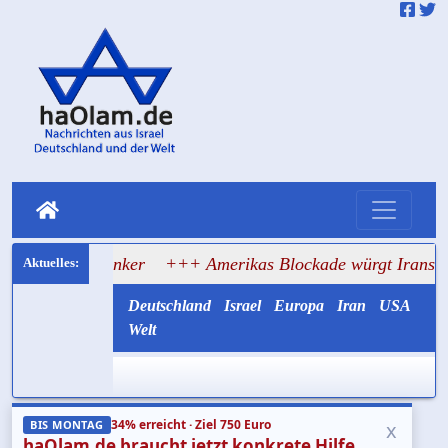
f Tanker
+++ Amerikas Blockade würgt Irans Ölexport ab
Deutschland
Israel
Europa
Iran
USA
Welt
34% erreicht · Ziel 750 Euro
x
BIS MONTAG
haOlam.de braucht jetzt konkrete Hilfe