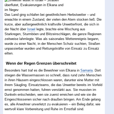
Das Land ging schlafen bei gewöhnlichem Herbstwetter – und
erwachte in einem Zustand, der vielen den Atem stocken ließ. Die
kurze, aber außergewöhnlich kraftvolle Unwetterfront, die sich in
der Nacht über
Israel
legte, brachte eine Mischung aus
Starkregen, Sturmböen und Blitzeinschlägen, die ganze Regionen
zeitweise lahmlegte. Was als saisonales Wetterereignis begann,
wurde zu einer Nacht, in der Menschen Schutz suchten, Straßen
unpassierbar wurden und Rettungskräfte von Einsatz zu Einsatz
eilten.
Wenn der Regen Grenzen überschreitet
Besonders hart traf es die Bewohner von Elkana in
Samaria
. Dort
stiegen die Wassermassen so schnell, dass rund zehn Menschen
in ihren Häusern eingeschlossen waren, darunter eine Mutter mit
ihrem Säugling. Einsatzteams, die das Unwetter bereits im Vorfeld
ernst genommen hatten, fuhren verstärkt aus. Sie mussten im
Dunkeln entscheiden, wen sie zuerst erreichen und wie sie die
Eingeschlossenen sicher nach draußen bringen. Am Ende gelang
es, alle Anwohner unverletzt zu evakuieren – ein Beleg dafür, wie
wertvoll klare Vorbereitung und Ruhe im Ernstfall sind.