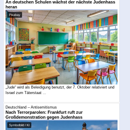
An deutschen Schulen wächst der nächste Judenhass
heran
Pixabay
„Jude“ wird als Beleidigung benutzt, der 7. Oktober relativiert und
Israel zum Täterstaat ...
Deutschland -- Antisemitismus
Nach Terrorparolen: Frankfurt ruft zur
Großdemonstration gegen Judenhass
Symbolbild / KI