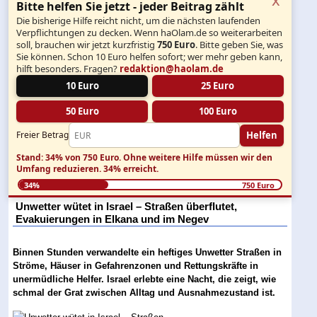
Bitte helfen Sie jetzt - jeder Beitrag zählt
Die bisherige Hilfe reicht nicht, um die nächsten laufenden
Verpflichtungen zu decken. Wenn haOlam.de so weiterarbeiten
soll, brauchen wir jetzt kurzfristig
750 Euro
. Bitte geben Sie, was
Sie können. Schon 10 Euro helfen sofort; wer mehr geben kann,
hilft besonders. Fragen?
redaktion@haolam.de
10 Euro
25 Euro
50 Euro
100 Euro
Helfen
Freier Betrag
Stand: 34% von 750 Euro.
Ohne weitere Hilfe müssen wir den
Umfang reduzieren.
34% erreicht.
34%
750 Euro
Unwetter wütet in Israel – Straßen überflutet,
Evakuierungen in Elkana und im Negev
Binnen Stunden verwandelte ein heftiges Unwetter Straßen in
Ströme, Häuser in Gefahrenzonen und Rettungskräfte in
unermüdliche Helfer. Israel erlebte eine Nacht, die zeigt, wie
schmal der Grat zwischen Alltag und Ausnahmezustand ist.