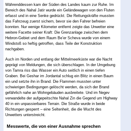
Währenddessen kam der Süden des Landes kaum zur Ruhe. Im
Bereich des Nahal Jatir wurde ein Geländewagen von den Fluten
erfasst und in eine Senke gedrückt. Die Rettungskräfte mussten
das Fahrzeug zuerst sichern, bevor sie den Fahrer befreien
konnten. Nur wenige Kilometer entfernt zeigte das Unwetter eine
weitere Facette seiner Kraft: Die Grenzanlage zwischen dem
Hebron-Gebiet und dem Raum Be’er Scheva wurde von einem
Windstoß so heftig getroffen, dass Teile der Konstruktion
nachgaben.
Auch im Norden und entlang der Mittelmeerküste war die Nacht
geprägt von Meldungen, die sich überschlagen. In der Umgebung
von Tamra riss das Wasser ein Auto seitlich in einen tiefen
Graben. Bei Geshar im Jordantal schlug ein Blitz in einen Baum
ein und setzte ihn in Brand. Die Flammen mussten unter
schwierigen Bedingungen gelöscht werden, da sich der Brand
gefährlich nahe an Wohngebäuden ausbreitete. Und im Negev
verwandelte der aufgepeitschte Nahal Zin die Gegend um Highway
40 in ein unpassierbares Terrain. Die Straße wurde in beide
Richtungen gesperrt – eine Seltenheit, die die Wucht des
Unwetters unterstreicht.
Messwerte, die von einer Ausnahme sprechen