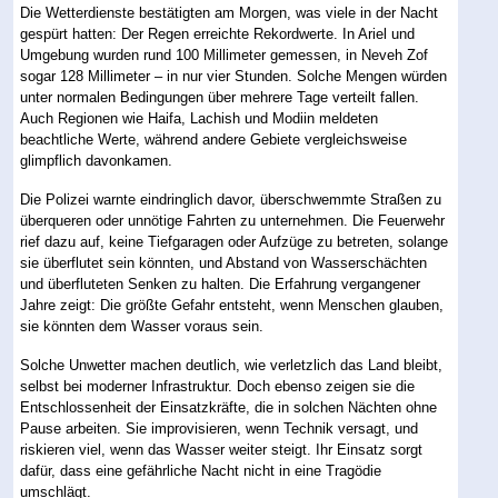
Die Wetterdienste bestätigten am Morgen, was viele in der Nacht
gespürt hatten: Der Regen erreichte Rekordwerte. In Ariel und
Umgebung wurden rund 100 Millimeter gemessen, in Neveh Zof
sogar 128 Millimeter – in nur vier Stunden. Solche Mengen würden
unter normalen Bedingungen über mehrere Tage verteilt fallen.
Auch Regionen wie Haifa, Lachish und Modiin meldeten
beachtliche Werte, während andere Gebiete vergleichsweise
glimpflich davonkamen.
Die Polizei warnte eindringlich davor, überschwemmte Straßen zu
überqueren oder unnötige Fahrten zu unternehmen. Die Feuerwehr
rief dazu auf, keine Tiefgaragen oder Aufzüge zu betreten, solange
sie überflutet sein könnten, und Abstand von Wasserschächten
und überfluteten Senken zu halten. Die Erfahrung vergangener
Jahre zeigt: Die größte Gefahr entsteht, wenn Menschen glauben,
sie könnten dem Wasser voraus sein.
Solche Unwetter machen deutlich, wie verletzlich das Land bleibt,
selbst bei moderner Infrastruktur. Doch ebenso zeigen sie die
Entschlossenheit der Einsatzkräfte, die in solchen Nächten ohne
Pause arbeiten. Sie improvisieren, wenn Technik versagt, und
riskieren viel, wenn das Wasser weiter steigt. Ihr Einsatz sorgt
dafür, dass eine gefährliche Nacht nicht in eine Tragödie
umschlägt.