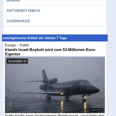
HAMAS
ANTISEMITISMUS
JUDENHASS
meistgelesene Artikel der letzten 7 Tage
Europa -- Politik
Irlands Israel-Boykott wird zum 53-Millionen-Euro-
Eigentor
Symbolbild / KI
Dublin kaufte einen hochmodernen Regierungsjet, verzichtete aber