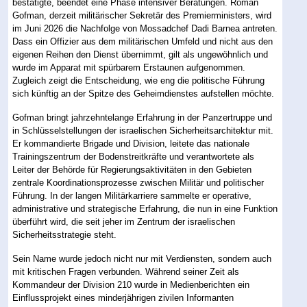
bestätigte, beendet eine Phase intensiver Beratungen. Roman
Gofman, derzeit militärischer Sekretär des Premierministers, wird
im Juni 2026 die Nachfolge von Mossadchef Dadi Barnea antreten.
Dass ein Offizier aus dem militärischen Umfeld und nicht aus den
eigenen Reihen den Dienst übernimmt, gilt als ungewöhnlich und
wurde im Apparat mit spürbarem Erstaunen aufgenommen.
Zugleich zeigt die Entscheidung, wie eng die politische Führung
sich künftig an der Spitze des Geheimdienstes aufstellen möchte.
Gofman bringt jahrzehntelange Erfahrung in der Panzertruppe und
in Schlüsselstellungen der israelischen Sicherheitsarchitektur mit.
Er kommandierte Brigade und Division, leitete das nationale
Trainingszentrum der Bodenstreitkräfte und verantwortete als
Leiter der Behörde für Regierungsaktivitäten in den Gebieten
zentrale Koordinationsprozesse zwischen Militär und politischer
Führung. In der langen Militärkarriere sammelte er operative,
administrative und strategische Erfahrung, die nun in eine Funktion
überführt wird, die seit jeher im Zentrum der israelischen
Sicherheitsstrategie steht.
Sein Name wurde jedoch nicht nur mit Verdiensten, sondern auch
mit kritischen Fragen verbunden. Während seiner Zeit als
Kommandeur der Division 210 wurde in Medienberichten ein
Einflussprojekt eines minderjährigen zivilen Informanten