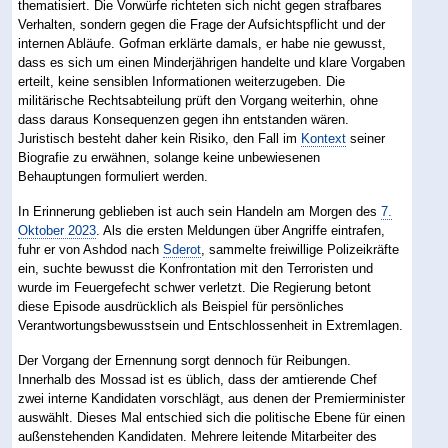
thematisiert. Die Vorwürfe richteten sich nicht gegen strafbares
Verhalten, sondern gegen die Frage der Aufsichtspflicht und der
internen Abläufe. Gofman erklärte damals, er habe nie gewusst,
dass es sich um einen Minderjährigen handelte und klare Vorgaben
erteilt, keine sensiblen Informationen weiterzugeben. Die
militärische Rechtsabteilung prüft den Vorgang weiterhin, ohne
dass daraus Konsequenzen gegen ihn entstanden wären.
Juristisch besteht daher kein Risiko, den Fall im
Kontext
seiner
Biografie zu erwähnen, solange keine unbewiesenen
Behauptungen formuliert werden.
In Erinnerung geblieben ist auch sein Handeln am Morgen des
7.
Oktober 2023
. Als die ersten Meldungen über Angriffe eintrafen,
fuhr er von Ashdod nach
Sderot
, sammelte freiwillige Polizeikräfte
ein, suchte bewusst die Konfrontation mit den Terroristen und
wurde im Feuergefecht schwer verletzt. Die Regierung betont
diese Episode ausdrücklich als Beispiel für persönliches
Verantwortungsbewusstsein und Entschlossenheit in Extremlagen.
Der Vorgang der Ernennung sorgt dennoch für Reibungen.
Innerhalb des Mossad ist es üblich, dass der amtierende Chef
zwei interne Kandidaten vorschlägt, aus denen der Premierminister
auswählt. Dieses Mal entschied sich die politische Ebene für einen
außenstehenden Kandidaten. Mehrere leitende Mitarbeiter des