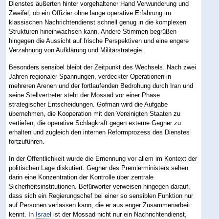
Dienstes äußerten hinter vorgehaltener Hand Verwunderung und
Zweifel, ob ein Offizier ohne lange operative Erfahrung im
klassischen Nachrichtendienst schnell genug in die komplexen
Strukturen hineinwachsen kann. Andere Stimmen begrüßen
hingegen die Aussicht auf frische Perspektiven und eine engere
Verzahnung von Aufklärung und Militärstrategie.
Besonders sensibel bleibt der Zeitpunkt des Wechsels. Nach zwei
Jahren regionaler Spannungen, verdeckter Operationen in
mehreren Arenen und der fortlaufenden Bedrohung durch Iran und
seine Stellvertreter steht der Mossad vor einer Phase
strategischer Entscheidungen. Gofman wird die Aufgabe
übernehmen, die Kooperation mit den Vereinigten Staaten zu
vertiefen, die operative Schlagkraft gegen externe Gegner zu
erhalten und zugleich den internen Reformprozess des Dienstes
fortzuführen.
In der Öffentlichkeit wurde die Ernennung vor allem im Kontext der
politischen Lage diskutiert. Gegner des Premierministers sehen
darin eine Konzentration der Kontrolle über zentrale
Sicherheitsinstitutionen. Befürworter verweisen hingegen darauf,
dass sich ein Regierungschef bei einer so sensiblen Funktion nur
auf Personen verlassen kann, die er aus enger Zusammenarbeit
kennt. In
Israel
ist der Mossad nicht nur ein Nachrichtendienst,