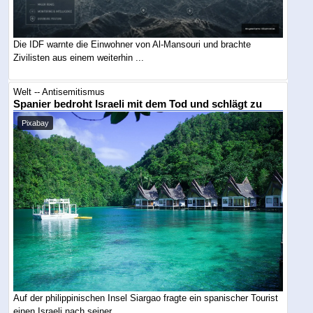
Die IDF warnte die Einwohner von Al-Mansouri und brachte
Zivilisten aus einem weiterhin ...
Welt -- Antisemitismus
Spanier bedroht Israeli mit dem Tod und schlägt zu
Pixabay
Auf der philippinischen Insel Siargao fragte ein spanischer Tourist
einen Israeli nach seiner ...