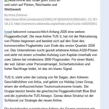
By Anna Zvereva -
https://www.flickr.com/photos/130961247@N06/54429901681/, CC BY-
SA 2.0, https://commons.wikimedia.org/w/index.php?curid=166050941
Israel
bekommt voraussichtlich Anfang 2026 eine weitere
Fluggesellschaft. Die neue Airline TUS IL hat mit der Rekrutierung
von Piloten begonnen und bereitet sich auf den Start des
kommerziellen Flugbetriebs zum Ende des ersten Quartals 2026
vor. Das Unternehmen sucht gezielt erfahrene Airbus-A320-Piloten
und wirbt mit einem schnellen Aufstieg zum Kapitän innerhalb von
zwei Jahren bei mindestens 3000 Flugstunden. Für einen Markt,
der seit Jahren unter Personalmangel, Sicherheitsrisiken und
hoher Nachfrage leidet, ist das ein klares Signal.
TUS IL steht unter der Leitung von Nir Dagan, dem früheren
Geschäftsführer von Arkia, und gehört zur Holiday Lines Group,
einem der einflussreichsten Tourismuskonzerne Israels. Die
Gruppe besitzt bereits die griechische Fluggesellschaft Blue Bird
und die zypriotische TUS Airways. Genau diese Struktur ist der
Schlüssel zur Strategie der neuen Airline.
Die bestehenden europäischen Airlines der Gruppe operieren mit