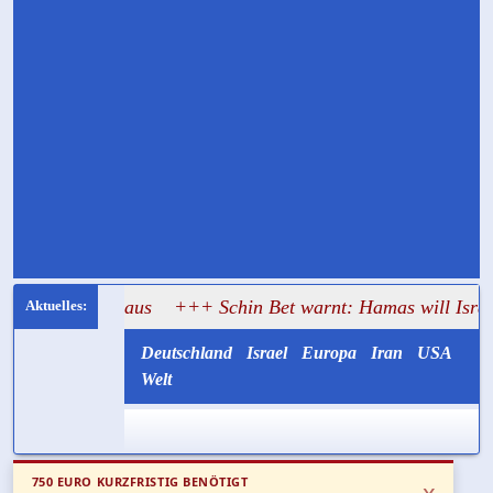
cht aus
+++ Schin Bet warnt: Hamas will Israel mit Entwaf
Deutschland
Israel
Europa
Iran
USA
Welt
750 EURO KURZFRISTIG BENÖTIGT
x