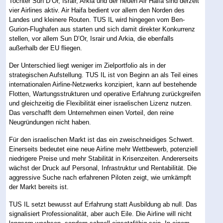
Tochter Sun D’Or, Israir, Arkia und der neuen Air Haifa sind derzeit
vier Airlines aktiv. Air Haifa bedient vor allem den Norden des
Landes und kleinere Routen. TUS IL wird hingegen vom Ben-
Gurion-Flughafen aus starten und sich damit direkter Konkurrenz
stellen, vor allem Sun D’Or, Israir und Arkia, die ebenfalls
außerhalb der EU fliegen.
Der Unterschied liegt weniger im Zielportfolio als in der
strategischen Aufstellung. TUS IL ist von Beginn an als Teil eines
internationalen Airline-Netzwerks konzipiert, kann auf bestehende
Flotten, Wartungsstrukturen und operative Erfahrung zurückgreifen
und gleichzeitig die Flexibilität einer israelischen Lizenz nutzen.
Das verschafft dem Unternehmen einen Vorteil, den reine
Neugründungen nicht haben.
Für den israelischen Markt ist das ein zweischneidiges Schwert.
Einerseits bedeutet eine neue Airline mehr Wettbewerb, potenziell
niedrigere Preise und mehr Stabilität in Krisenzeiten. Andererseits
wächst der Druck auf Personal, Infrastruktur und Rentabilität. Die
aggressive Suche nach erfahrenen Piloten zeigt, wie umkämpft
der Markt bereits ist.
TUS IL setzt bewusst auf Erfahrung statt Ausbildung ab null. Das
signalisiert Professionalität, aber auch Eile. Die Airline will nicht