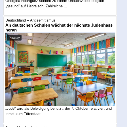
Georgina Rodríguez schrieb zu einem Urlaubsvideo lediglich
„gesund“ auf Hebräisch. Zahlreiche ...
Deutschland -- Antisemitismus
An deutschen Schulen wächst der nächste Judenhass
heran
Pixabay
„Jude“ wird als Beleidigung benutzt, der 7. Oktober relativiert und
Israel zum Täterstaat ...