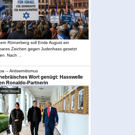
dem Römerberg soll Ende August ein
tbares Zeichen gegen Judenhass gesetzt
en. Nach ...
pa -- Antisemitismus
hebräisches Wort genügt: Hasswelle
en Ronaldo-Partnerin
 White House