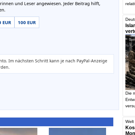
rinnen und Leser angewiesen. Jeder Beitrag hilft,
relat
en.
Deut
0 EUR
100 EUR
Isla
vert
Symb
nto. Im nächsten Schritt kann je nach PayPal-Anzeige
rden.
Die 
Entw
vers
Welt 
Kos
Mont