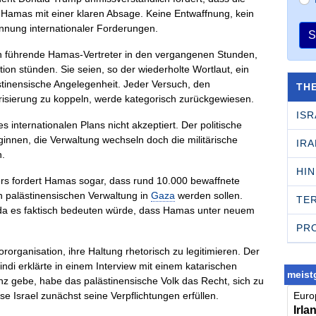
rt Hamas mit einer klaren Absage. Keine Entwaffnung, kein
kennung internationaler Forderungen.
S
en führende Hamas-Vertreter in den vergangenen Stunden,
tion stünden. Sie seien, so der wiederholte Wortlaut, ein
ästinensische Angelegenheit. Jeder Versuch, den
TH
risierung zu koppeln, werde kategorisch zurückgewiesen.
ISR
internationalen Plans nicht akzeptiert. Der politische
innen, die Verwaltung wechseln doch die militärische
IRA
n.
HI
rs fordert Hamas sogar, dass rund 10.000 bewaffnete
en palästinensischen Verwaltung in
Gaza
werden sollen.
TE
 da es faktisch bedeuten würde, dass Hamas unter neuem
PR
rorganisation, ihre Haltung rhetorisch zu legitimieren. Der
di erklärte in einem Interview mit einem katarischen
meistg
nz gebe, habe das palästinensische Volk das Recht, sich zu
e Israel zunächst seine Verpflichtungen erfüllen.
Europ
Irla