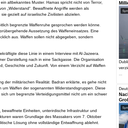
ein altbekanntes Muster. Hamas spricht nicht von Terror,
Mill
von „Widerstand“. Bewaffnete Angriffe werden als
Symb
e gezielt auf israelische Zivilisten abzielen.
zeitlich begrenzte Waffenruhe gesprochen werden könne.
vorübergehende Aussetzung des Waffeneinsatzes. Eine
ücklich aus. Waffen sollen nicht abgegeben, sondern
äftigte diese Linie in einem Interview mit Al-Jazeera.
ner Darstellung nach in eine Sackgasse. Die Organisation
Dubl
nd, Geschichte und Zukunft. Von einem Verzicht auf Waffen
verzi
...
 der militärischen Realität. Badran erklärte, es gehe nicht
ch um Waffen der sogenannten Widerstandsgruppen. Diese
Deut
 sich um begrenzte Verteidigungsmittel nicht um ein schwer
Nach
Gro
Symb
 bewaffnete Einheiten, unterirdische Infrastruktur und
rukturen waren Grundlage des Massakers vom 7. Oktober
litische Lösung ohne vollständige Entwaffnung ablehnt.