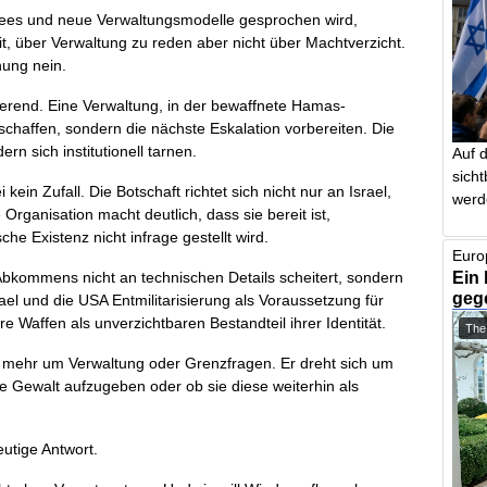
tees und neue Verwaltungsmodelle gesprochen wird,
it, über Verwaltung zu reden aber nicht über Machtverzicht.
nung nein.
mierend. Eine Verwaltung, in der bewaffnete Hamas-
t schaffen, sondern die nächste Eskalation vorbereiten. Die
n sich institutionell tarnen.
Auf 
sich
kein Zufall. Die Botschaft richtet sich nicht nur an Israel,
werd
 Organisation macht deutlich, dass sie bereit ist,
he Existenz nicht infrage gestellt wird.
Euro
Ein 
bkommens nicht an technischen Details scheitert, sondern
geg
l und die USA Entmilitarisierung als Voraussetzung für
e Waffen als unverzichtbaren Bestandteil ihrer Identität.
The
cht mehr um Verwaltung oder Grenzfragen. Er dreht sich um
hre Gewalt aufzugeben oder ob sie diese weiterhin als
eutige Antwort.