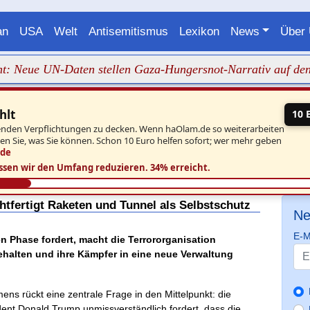
an
USA
Welt
Antisemitismus
Lexikon
News
Über
ue UN-Daten stellen Gaza-Hungersnot-Narrativ auf den Kopf
hlt
10 
aufenden Verpflichtungen zu decken. Wenn haOlam.de so weiterarbeiten
ben Sie, was Sie können. Schon 10 Euro helfen sofort; wer mehr geben
.de
ssen wir den Umfang reduzieren.
34% erreicht.
tfertigt Raketen und Tunnel als Selbstschutz
Ne
E-M
 Phase fordert, macht die Terrororganisation
behalten und ihre Kämpfer in eine neue Verwaltung
s rückt eine zentrale Frage in den Mittelpunkt: die
ent Donald Trump unmissverständlich fordert, dass die