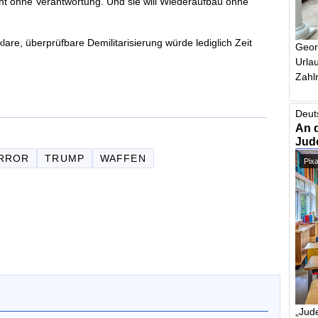
cht ohne Verantwortung. Und sie will Wiederaufbau ohne
are, überprüfbare Demilitarisierung würde lediglich Zeit
Geor
Urlau
Zahlr
Deut
An 
Jud
RROR
TRUMP
WAFFEN
Pix
„Jude