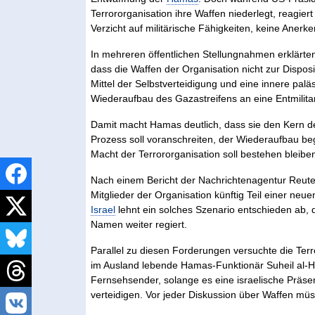
Terrororganisation ihre Waffen niederlegt, reagie
Verzicht auf militärische Fähigkeiten, keine Aner
In mehreren öffentlichen Stellungnahmen erklärt
dass die Waffen der Organisation nicht zur Disposi
Mittel der Selbstverteidigung und eine innere pal
Wiederaufbau des Gazastreifens an eine Entmilita
Damit macht Hamas deutlich, dass sie den Kern des 
Prozess soll voranschreiten, der Wiederaufbau beg
Macht der Terrororganisation soll bestehen bleibe
Nach einem Bericht der Nachrichtenagentur Reute
Mitglieder der Organisation künftig Teil einer neu
Israel
lehnt ein solches Szenario entschieden ab,
Namen weiter regiert.
Parallel zu diesen Forderungen versuchte die Terro
im Ausland lebende Hamas-Funktionär Suheil al-Hin
Fernsehsender, solange es eine israelische Präse
verteidigen. Vor jeder Diskussion über Waffen müss