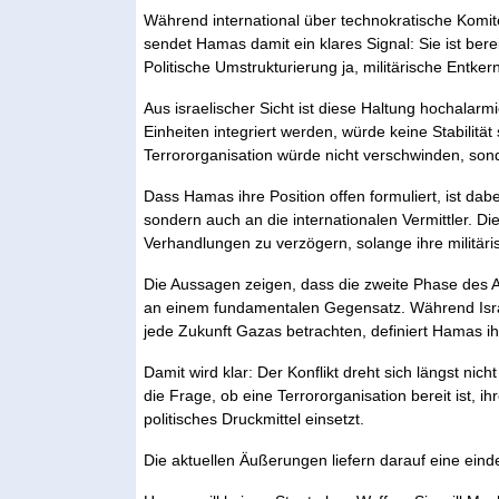
Während international über technokratische Komi
sendet Hamas damit ein klares Signal: Sie ist bere
Politische Umstrukturierung ja, militärische Entker
Aus israelischer Sicht ist diese Haltung hochalar
Einheiten integriert werden, würde keine Stabilitä
Terrororganisation würde nicht verschwinden, sonder
Dass Hamas ihre Position offen formuliert, ist dabei 
sondern auch an die internationalen Vermittler. Die
Verhandlungen zu verzögern, solange ihre militärisc
Die Aussagen zeigen, dass die zweite Phase des A
an einem fundamentalen Gegensatz. Während Israe
jede Zukunft Gazas betrachten, definiert Hamas ihr
Damit wird klar: Der Konflikt dreht sich längst ni
die Frage, ob eine Terrororganisation bereit ist, i
politisches Druckmittel einsetzt.
Die aktuellen Äußerungen liefern darauf eine eind