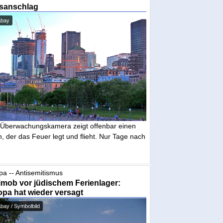
sanschlag
abay
 Überwachungskamera zeigt offenbar einen
 der das Feuer legt und flieht. Nur Tage nach
pa -- Antisemitismus
mob vor jüdischem Ferienlager:
pa hat wieder versagt
bay / Symbolbild