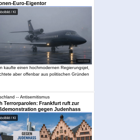
ionen-Euro-Eigentor
olbild / KI
in kaufte einen hochmodernen Regierungsjet,
chtete aber offenbar aus politischen Gründen
schland -- Antisemitismus
 Terrorparolen: Frankfurt ruft zur
ßdemonstration gegen Judenhass
olbild / KI