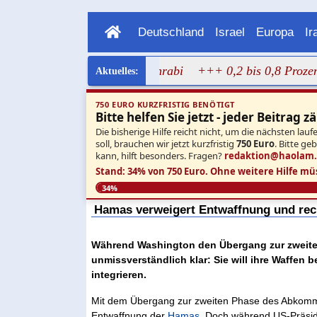
Deutschland
Israel
Europa
Ir
gen Bild von Dalal Mughrabi
+++ 0,2 bis 0,8 Prozent: Ne
750 EURO KURZFRISTIG BENÖTIGT
Bitte helfen Sie jetzt - jeder Beitrag zä
Die bisherige Hilfe reicht nicht, um die nächsten l
soll, brauchen wir jetzt kurzfristig
750 Euro
. Bitte ge
kann, hilft besonders. Fragen?
redaktion@haolam
Stand: 34% von 750 Euro.
Ohne weitere Hilfe mü
34%
Hamas verweigert Entwaffnung und rech
Während Washington den Übergang zur zweiten
unmissverständlich klar: Sie will ihre Waffen 
integrieren.
Mit dem Übergang zur zweiten Phase des Abkommen
Entwaffnung der
Hamas
. Doch während US-Präsid