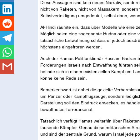
Diese Aussagen sind kein neues Narrativ, sondern 
nicht von Raketen, nicht von Massakern, sondern 
Selbstverteidigung umgedeutet, selbst dann, wenn si
Al-Hindi räumte ein, dass über Modelle wie eine 
Möglich seien eine sogenannte Hudna oder eine 
tatsächliche Entwaffnung schloss er jedoch ausdr
höchstens eingefroren werden.
Auch der Hamas-Politfunktionär Hussam Badran bekr
Forderungen Israels nach Entwaffnung führten sei
befinde sich in einem existenziellen Kampf um La
könne keine Rede sein.
Bemerkenswert ist dabei die gezielte Verharmlosung
um Panzer oder Kampfflugzeuge, sondern ledigli
Darstellung soll den Eindruck erwecken, es handle
bewaffnetes Terrorarsenal.
Tatsächlich verfügt Hamas weiterhin über Raketen,
tausende Kämpfer. Genau diese militärischen St
und sind der zentrale Grund, warum Israel jede po