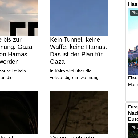
Has
Pix
 bis zur
Kein Tunnel, keine
fnung: Gaza
Waffe, keine Hamas:
von Hamas
Das ist der Plan für
 werden
Gaza
ause ist kein
In Kairo wird über die
n die ...
vollständige Entwaffnung ...
Eine
Mann,
...
Euro
Nazi
Euro
Pixa