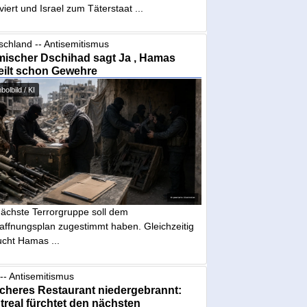
iviert und Israel zum Täterstaat ...
schland -- Antisemitismus
mischer Dschihad sagt Ja , Hamas
eilt schon Gewehre
olbild / KI
nächste Terrorgruppe soll dem
affnungsplan zugestimmt haben. Gleichzeitig
ucht Hamas ...
-- Antisemitismus
cheres Restaurant niedergebrannt:
real fürchtet den nächsten