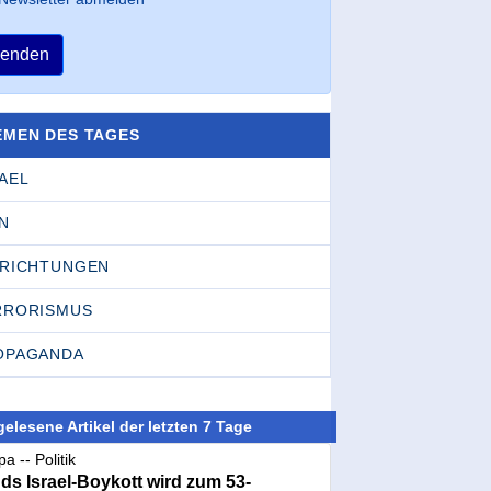
enden
EMEN DES TAGES
AEL
N
NRICHTUNGEN
RRORISMUS
OPAGANDA
elesene Artikel der letzten 7 Tage
a -- Politik
nds Israel-Boykott wird zum 53-