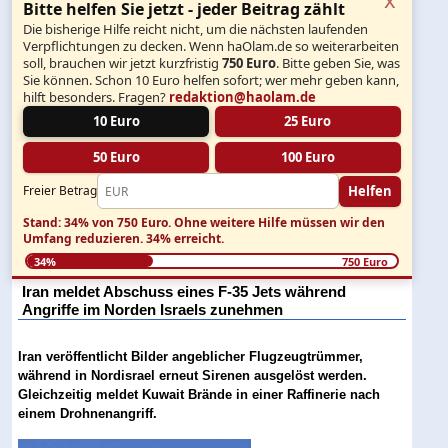
Bitte helfen Sie jetzt - jeder Beitrag zählt
Die bisherige Hilfe reicht nicht, um die nächsten laufenden
Verpflichtungen zu decken. Wenn haOlam.de so weiterarbeiten
soll, brauchen wir jetzt kurzfristig
750 Euro
. Bitte geben Sie, was
Sie können. Schon 10 Euro helfen sofort; wer mehr geben kann,
hilft besonders. Fragen?
redaktion@haolam.de
10 Euro
25 Euro
50 Euro
100 Euro
Helfen
Freier Betrag
Stand: 34% von 750 Euro.
Ohne weitere Hilfe müssen wir den
Umfang reduzieren.
34% erreicht.
34%
750 Euro
Iran meldet Abschuss eines F-35 Jets während
Angriffe im Norden Israels zunehmen
Iran veröffentlicht Bilder angeblicher Flugzeugtrümmer,
während in Nordisrael erneut Sirenen ausgelöst werden.
Gleichzeitig meldet Kuwait Brände in einer Raffinerie nach
einem Drohnenangriff.