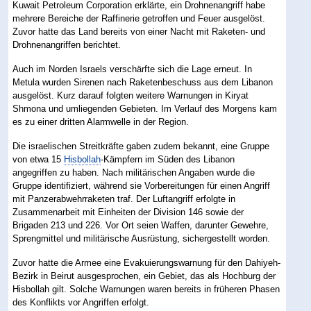
Kuwait Petroleum Corporation erklärte, ein Drohnenangriff habe
mehrere Bereiche der Raffinerie getroffen und Feuer ausgelöst.
Zuvor hatte das Land bereits von einer Nacht mit Raketen- und
Drohnenangriffen berichtet.
Auch im Norden Israels verschärfte sich die Lage erneut. In
Metula wurden Sirenen nach Raketenbeschuss aus dem Libanon
ausgelöst. Kurz darauf folgten weitere Warnungen in Kiryat
Shmona und umliegenden Gebieten. Im Verlauf des Morgens kam
es zu einer dritten Alarmwelle in der Region.
Die israelischen Streitkräfte gaben zudem bekannt, eine Gruppe
von etwa 15
Hisbollah
-Kämpfern im Süden des Libanon
angegriffen zu haben. Nach militärischen Angaben wurde die
Gruppe identifiziert, während sie Vorbereitungen für einen Angriff
mit Panzerabwehrraketen traf. Der Luftangriff erfolgte in
Zusammenarbeit mit Einheiten der Division 146 sowie der
Brigaden 213 und 226. Vor Ort seien Waffen, darunter Gewehre,
Sprengmittel und militärische Ausrüstung, sichergestellt worden.
Zuvor hatte die Armee eine Evakuierungswarnung für den Dahiyeh-
Bezirk in Beirut ausgesprochen, ein Gebiet, das als Hochburg der
Hisbollah gilt. Solche Warnungen waren bereits in früheren Phasen
des Konflikts vor Angriffen erfolgt.