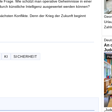
rale Frage. Wie schützt man operative Geheimnisse in einer
d durch künstliche Intelligenz ausgewertet werden können?
nächsten Konflikte. Denn der Krieg der Zukunft beginnt
Geor
Urlau
Zahlr
Deut
An 
Jud
KI
SICHERHEIT
Pix
„Jude