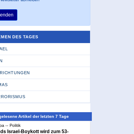
enden
EMEN DES TAGES
AEL
N
NRICHTUNGEN
MAS
RRORISMUS
elesene Artikel der letzten 7 Tage
a -- Politik
nds Israel-Boykott wird zum 53-