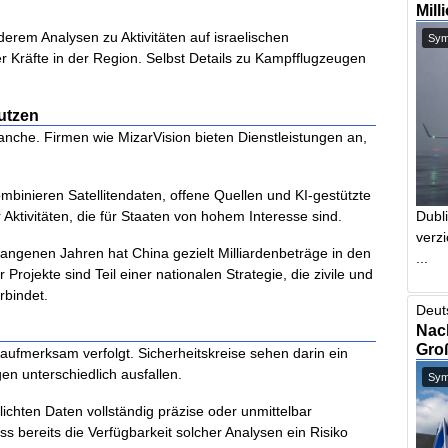
Mill
nderem Analysen zu Aktivitäten auf israelischen
Symb
 Kräfte in der Region. Selbst Details zu Kampfflugzeugen
utzen
anche. Firmen wie MizarVision bieten Dienstleistungen an,
binieren Satellitendaten, offene Quellen und KI-gestützte
 Aktivitäten, die für Staaten von hohem Interesse sind.
Dubl
verzi
gangenen Jahren hat China gezielt Milliardenbeträge in den
...
Projekte sind Teil einer nationalen Strategie, die zivile und
rbindet.
Deut
Nach
Gro
 aufmerksam verfolgt. Sicherheitskreise sehen darin ein
en unterschiedlich ausfallen.
Symb
tlichten Daten vollständig präzise oder unmittelbar
ss bereits die Verfügbarkeit solcher Analysen ein Risiko