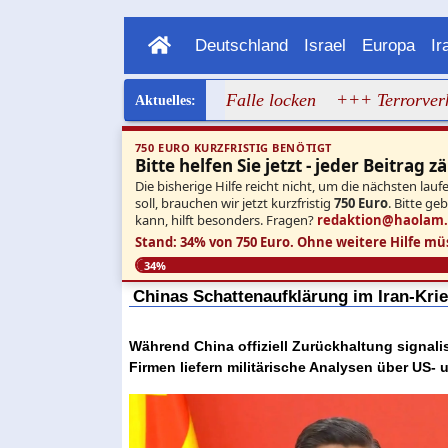
Deutschland
Israel
Europa
Ir
Entwaffnungsdeal in die Falle locken
+++ Terrorverherrlic
750 EURO KURZFRISTIG BENÖTIGT
Bitte helfen Sie jetzt - jeder Beitrag zä
Die bisherige Hilfe reicht nicht, um die nächsten l
soll, brauchen wir jetzt kurzfristig
750 Euro
. Bitte ge
kann, hilft besonders. Fragen?
redaktion@haolam
Stand: 34% von 750 Euro.
Ohne weitere Hilfe mü
34%
Chinas Schattenaufklärung im Iran-Kri
Während China offiziell Zurückhaltung signalis
Firmen liefern militärische Analysen über US- u