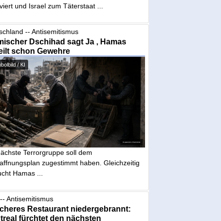
iviert und Israel zum Täterstaat ...
schland -- Antisemitismus
mischer Dschihad sagt Ja , Hamas
eilt schon Gewehre
olbild / KI
nächste Terrorgruppe soll dem
affnungsplan zugestimmt haben. Gleichzeitig
ucht Hamas ...
-- Antisemitismus
cheres Restaurant niedergebrannt:
real fürchtet den nächsten