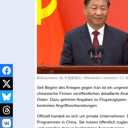
Bildnachweis: By 中国新闻社 /
Wikimedia Commons
/
CC B
Seit Beginn des Krieges gegen Iran ist ein unge
chinesische Firmen veröffentlichen detaillierte 
Osten. Dazu gehören Angaben zu Flugzeugtypen,
konkreten Angriffsvorbereitungen.
Offiziell handelt es sich um private Unternehmen. 
Programmen in China. Sie nutzen öffentlich zugäng
und erstellen daraus hochpräzise Auswertungen.