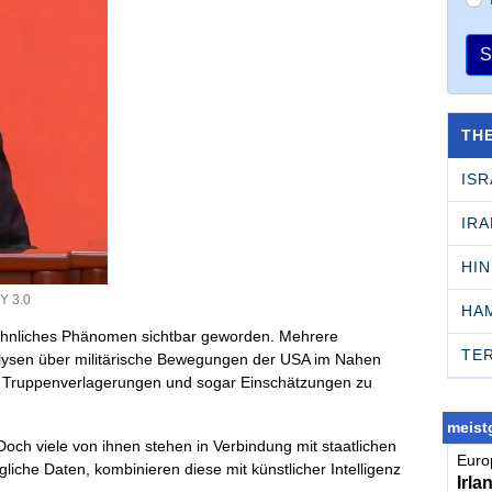
S
TH
ISR
IRA
HI
Y 3.0
HA
wöhnliches Phänomen sichtbar geworden. Mehrere
TE
Analysen über militärische Bewegungen der USA im Nahen
 Truppenverlagerungen und sogar Einschätzungen zu
meistg
Doch viele von ihnen stehen in Verbindung mit staatlichen
Europ
liche Daten, kombinieren diese mit künstlicher Intelligenz
Irla