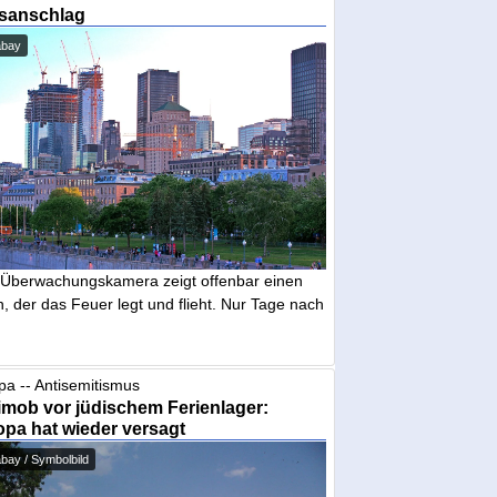
sanschlag
abay
 Überwachungskamera zeigt offenbar einen
 der das Feuer legt und flieht. Nur Tage nach
pa -- Antisemitismus
mob vor jüdischem Ferienlager:
pa hat wieder versagt
bay / Symbolbild