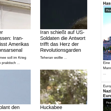
Has
Pix
er
Iran schießt auf US-
sen: Iran-
Soldaten die Antwort
risst Amerikas
trifft das Herz der
onsarsenal
Revolutionsgarden
ee soll im Krieg
Teheran wollte ...
Eine
 praktisch ...
Mann,
...
Euro
Nazi
Euro
Pixa
plant den
Huckabee