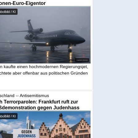
ionen-Euro-Eigentor
olbild / KI
in kaufte einen hochmodernen Regierungsjet,
chtete aber offenbar aus politischen Gründen
schland -- Antisemitismus
 Terrorparolen: Frankfurt ruft zur
ßdemonstration gegen Judenhass
olbild / KI