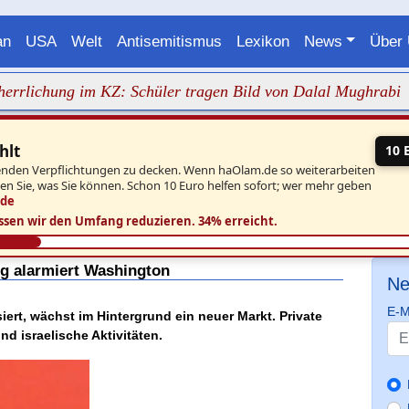
an
USA
Welt
Antisemitismus
Lexikon
News
Über
hung im KZ: Schüler tragen Bild von Dalal Mughrabi
+++ 
hlt
10 
aufenden Verpflichtungen zu decken. Wenn haOlam.de so weiterarbeiten
ben Sie, was Sie können. Schon 10 Euro helfen sofort; wer mehr geben
.de
ssen wir den Umfang reduzieren.
34% erreicht.
eg alarmiert Washington
Ne
E-M
iert, wächst im Hintergrund ein neuer Markt. Private
nd israelische Aktivitäten.