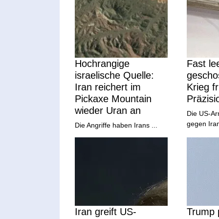
Hochrangige
Fast le
israelische Quelle:
geschos
Iran reichert im
Krieg f
Pickaxe Mountain
Präzisi
wieder Uran an
Die US-Arm
gegen Iran
Die Angriffe haben Irans ...
Iran greift US-
Trump 