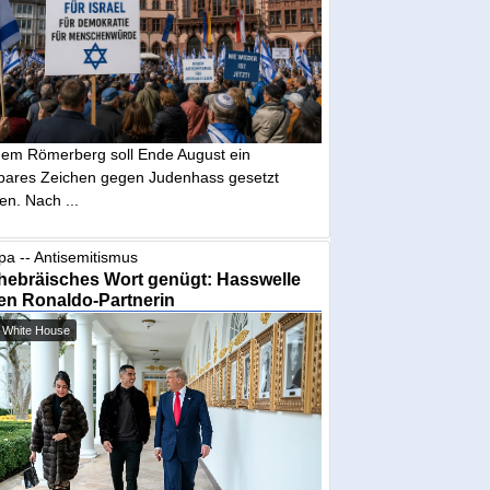
dem Römerberg soll Ende August ein
tbares Zeichen gegen Judenhass gesetzt
en. Nach ...
pa -- Antisemitismus
hebräisches Wort genügt: Hasswelle
en Ronaldo-Partnerin
 White House