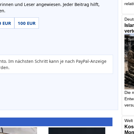
relat
rinnen und Leser angewiesen. Jeder Beitrag hilft,
en.
Deut
0 EUR
100 EUR
Isla
vert
Symb
nto. Im nächsten Schritt kann je nach PayPal-Anzeige
rden.
Die 
Entw
vers
Welt 
Kos
Mont