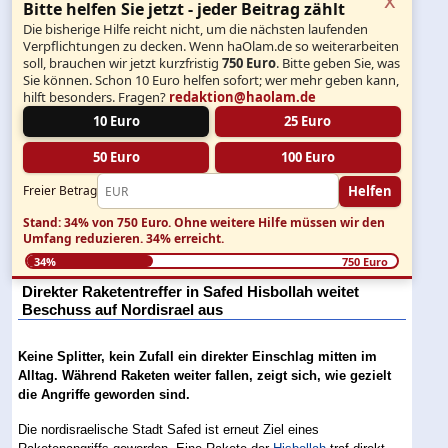
Bitte helfen Sie jetzt - jeder Beitrag zählt
Die bisherige Hilfe reicht nicht, um die nächsten laufenden
Verpflichtungen zu decken. Wenn haOlam.de so weiterarbeiten
soll, brauchen wir jetzt kurzfristig
750 Euro
. Bitte geben Sie, was
Sie können. Schon 10 Euro helfen sofort; wer mehr geben kann,
hilft besonders. Fragen?
redaktion@haolam.de
10 Euro
25 Euro
50 Euro
100 Euro
Helfen
Freier Betrag
Stand: 34% von 750 Euro.
Ohne weitere Hilfe müssen wir den
Umfang reduzieren.
34% erreicht.
34%
750 Euro
Direkter Raketentreffer in Safed Hisbollah weitet
Beschuss auf Nordisrael aus
Keine Splitter, kein Zufall ein direkter Einschlag mitten im
Alltag. Während Raketen weiter fallen, zeigt sich, wie gezielt
die Angriffe geworden sind.
Die nordisraelische Stadt Safed ist erneut Ziel eines