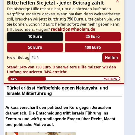
Bitte helfen Sie jetzt - jeder Beitrag zählt
Die bisherige Hilfe reicht nicht, um die nächsten laufenden
Verpflichtungen zu decken. Wenn haOlam.de so weiterarbeiten
soll, brauchen wir jetzt kurzfristig
750 Euro
. Bitte geben Sie, was
Sie können. Schon 10 Euro helfen sofort; wer mehr geben kann,
hilft besonders. Fragen?
redaktion@haolam.de
10 Euro
25 Euro
50 Euro
100 Euro
Helfen
Freier Betrag
Stand: 34% von 750 Euro.
Ohne weitere Hilfe müssen wir den
Umfang reduzieren.
34% erreicht.
34%
750 Euro
Türkei erlässt Haftbefehle gegen Netanyahu und
Israels Militärführung
Ankara verschärft den politischen Kurs gegen Jerusalem
dramatisch. Die Entscheidung trifft Israels Führung ins
Zentrum und wirft grundlegende Fragen über Recht, Macht
und politische Motive auf.