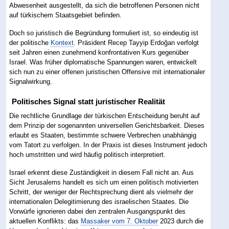
Abwesenheit ausgestellt, da sich die betroffenen Personen nicht
auf türkischem Staatsgebiet befinden.
Doch so juristisch die Begründung formuliert ist, so eindeutig ist
der politische
Kontext
. Präsident Recep Tayyip Erdoğan verfolgt
seit Jahren einen zunehmend konfrontativen Kurs gegenüber
Israel. Was früher diplomatische Spannungen waren, entwickelt
sich nun zu einer offenen juristischen Offensive mit internationaler
Signalwirkung.
Politisches Signal statt juristischer Realität
Die rechtliche Grundlage der türkischen Entscheidung beruht auf
dem Prinzip der sogenannten universellen Gerichtsbarkeit. Dieses
erlaubt es Staaten, bestimmte schwere Verbrechen unabhängig
vom Tatort zu verfolgen. In der Praxis ist dieses Instrument jedoch
hoch umstritten und wird häufig politisch interpretiert.
Israel erkennt diese Zuständigkeit in diesem Fall nicht an. Aus
Sicht Jerusalems handelt es sich um einen politisch motivierten
Schritt, der weniger der Rechtsprechung dient als vielmehr der
internationalen Delegitimierung des israelischen Staates. Die
Vorwürfe ignorieren dabei den zentralen Ausgangspunkt des
aktuellen Konflikts: das
Massaker vom 7. Oktober
2023 durch die