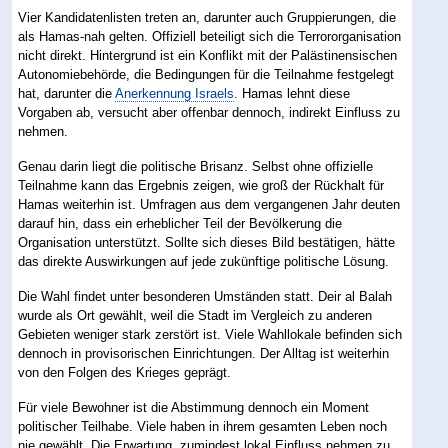
Vier Kandidatenlisten treten an, darunter auch Gruppierungen, die
als Hamas-nah gelten. Offiziell beteiligt sich die Terrororganisation
nicht direkt. Hintergrund ist ein Konflikt mit der Palästinensischen
Autonomiebehörde, die Bedingungen für die Teilnahme festgelegt
hat, darunter die
Anerkennung Israels
. Hamas lehnt diese
Vorgaben ab, versucht aber offenbar dennoch, indirekt Einfluss zu
nehmen.
Genau darin liegt die politische Brisanz. Selbst ohne offizielle
Teilnahme kann das Ergebnis zeigen, wie groß der Rückhalt für
Hamas weiterhin ist. Umfragen aus dem vergangenen Jahr deuten
darauf hin, dass ein erheblicher Teil der Bevölkerung die
Organisation unterstützt. Sollte sich dieses Bild bestätigen, hätte
das direkte Auswirkungen auf jede zukünftige politische Lösung.
Die Wahl findet unter besonderen Umständen statt. Deir al Balah
wurde als Ort gewählt, weil die Stadt im Vergleich zu anderen
Gebieten weniger stark zerstört ist. Viele Wahllokale befinden sich
dennoch in provisorischen Einrichtungen. Der Alltag ist weiterhin
von den Folgen des Krieges geprägt.
Für viele Bewohner ist die Abstimmung dennoch ein Moment
politischer Teilhabe. Viele haben in ihrem gesamten Leben noch
nie gewählt. Die Erwartung, zumindest lokal Einfluss nehmen zu