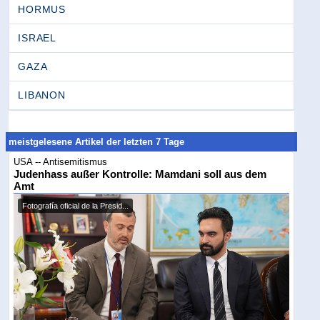
HORMUS
ISRAEL
GAZA
LIBANON
meistgelesene Artikel der letzten 7 Tage
USA -- Antisemitismus
Judenhass außer Kontrolle: Mamdani soll aus dem
Amt
Fotografía oficial de la Presid...