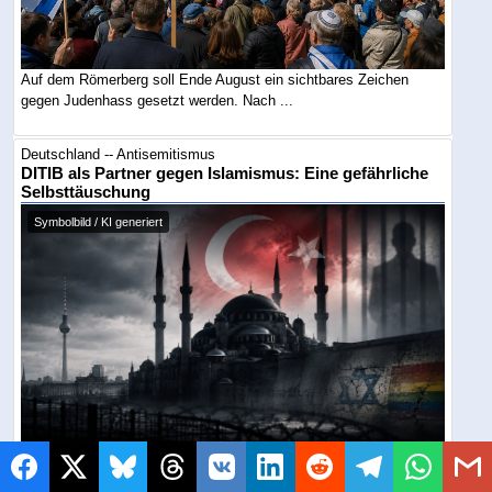
Auf dem Römerberg soll Ende August ein sichtbares Zeichen
gegen Judenhass gesetzt werden. Nach ...
Deutschland -- Antisemitismus
DITIB als Partner gegen Islamismus: Eine gefährliche
Selbsttäuschung
Symbolbild / KI generiert
SPD-Abgeordneter Macit Karaahmetoğlu preist DITIB nach dem
Berliner Terroranschlag als Partner ...