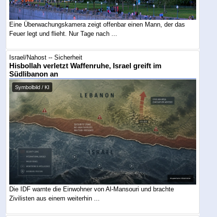
Eine Überwachungskamera zeigt offenbar einen Mann, der das
Feuer legt und flieht. Nur Tage nach ...
Israel/Nahost -- Sicherheit
Hisbollah verletzt Waffenruhe, Israel greift im
Südlibanon an
Symbolbild / KI
Die IDF warnte die Einwohner von Al-Mansouri und brachte
Zivilisten aus einem weiterhin ...