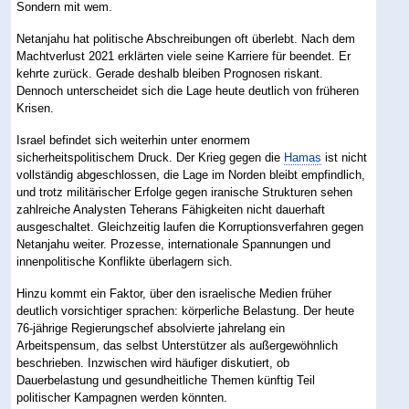
Sondern mit wem.
Netanjahu hat politische Abschreibungen oft überlebt. Nach dem
Machtverlust 2021 erklärten viele seine Karriere für beendet. Er
kehrte zurück. Gerade deshalb bleiben Prognosen riskant.
Dennoch unterscheidet sich die Lage heute deutlich von früheren
Krisen.
Israel befindet sich weiterhin unter enormem
sicherheitspolitischem Druck. Der Krieg gegen die
Hamas
ist nicht
vollständig abgeschlossen, die Lage im Norden bleibt empfindlich,
und trotz militärischer Erfolge gegen iranische Strukturen sehen
zahlreiche Analysten Teherans Fähigkeiten nicht dauerhaft
ausgeschaltet. Gleichzeitig laufen die Korruptionsverfahren gegen
Netanjahu weiter. Prozesse, internationale Spannungen und
innenpolitische Konflikte überlagern sich.
Hinzu kommt ein Faktor, über den israelische Medien früher
deutlich vorsichtiger sprachen: körperliche Belastung. Der heute
76-jährige Regierungschef absolvierte jahrelang ein
Arbeitspensum, das selbst Unterstützer als außergewöhnlich
beschrieben. Inzwischen wird häufiger diskutiert, ob
Dauerbelastung und gesundheitliche Themen künftig Teil
politischer Kampagnen werden könnten.