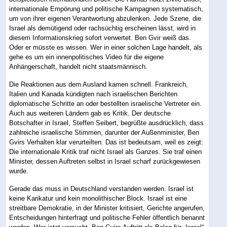
internationale Empörung und politische Kampagnen systematisch,
um von ihrer eigenen Verantwortung abzulenken. Jede Szene, die
Israel als demütigend oder rachsüchtig erscheinen lässt, wird in
diesem Informationskrieg sofort verwertet. Ben Gvir weiß das.
Oder er müsste es wissen. Wer in einer solchen Lage handelt, als
gehe es um ein innenpolitisches Video für die eigene
Anhängerschaft, handelt nicht staatsmännisch.
Die Reaktionen aus dem Ausland kamen schnell. Frankreich,
Italien und Kanada kündigten nach israelischen Berichten
diplomatische Schritte an oder bestellten israelische Vertreter ein.
Auch aus weiteren Ländern gab es Kritik. Der deutsche
Botschafter in Israel, Steffen Seibert, begrüßte ausdrücklich, dass
zahlreiche israelische Stimmen, darunter der Außenminister, Ben
Gvirs Verhalten klar verurteilten. Das ist bedeutsam, weil es zeigt:
Die internationale Kritik traf nicht Israel als Ganzes. Sie traf einen
Minister, dessen Auftreten selbst in Israel scharf zurückgewiesen
wurde.
Gerade das muss in Deutschland verstanden werden. Israel ist
keine Karikatur und kein monolithischer Block. Israel ist eine
streitbare Demokratie, in der Minister kritisiert, Gerichte angerufen,
Entscheidungen hinterfragt und politische Fehler öffentlich benannt