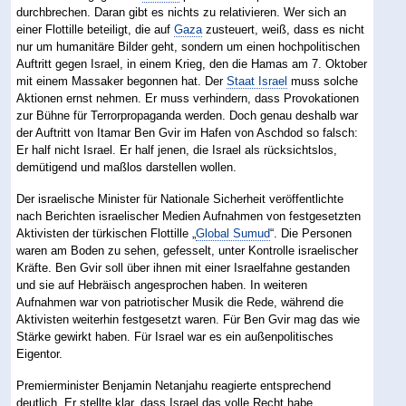
durchbrechen. Daran gibt es nichts zu relativieren. Wer sich an
einer Flottille beteiligt, die auf
Gaza
zusteuert, weiß, dass es nicht
nur um humanitäre Bilder geht, sondern um einen hochpolitischen
Auftritt gegen Israel, in einem Krieg, den die Hamas am 7. Oktober
mit einem Massaker begonnen hat. Der
Staat Israel
muss solche
Aktionen ernst nehmen. Er muss verhindern, dass Provokationen
zur Bühne für Terrorpropaganda werden. Doch genau deshalb war
der Auftritt von Itamar Ben Gvir im Hafen von Aschdod so falsch:
Er half nicht Israel. Er half jenen, die Israel als rücksichtslos,
demütigend und maßlos darstellen wollen.
Der israelische Minister für Nationale Sicherheit veröffentlichte
nach Berichten israelischer Medien Aufnahmen von festgesetzten
Aktivisten der türkischen Flottille „
Global Sumud
“. Die Personen
waren am Boden zu sehen, gefesselt, unter Kontrolle israelischer
Kräfte. Ben Gvir soll über ihnen mit einer Israelfahne gestanden
und sie auf Hebräisch angesprochen haben. In weiteren
Aufnahmen war von patriotischer Musik die Rede, während die
Aktivisten weiterhin festgesetzt waren. Für Ben Gvir mag das wie
Stärke gewirkt haben. Für Israel war es ein außenpolitisches
Eigentor.
Premierminister Benjamin Netanjahu reagierte entsprechend
deutlich. Er stellte klar, dass Israel das volle Recht habe,