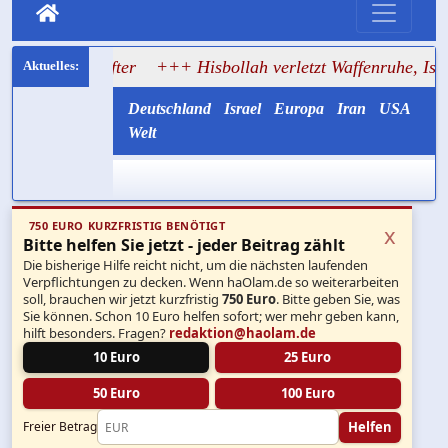
ndstifter
+++ Hisbollah verletzt Waffenruhe, Israel greift
Deutschland
Israel
Europa
Iran
USA
Welt
750 EURO KURZFRISTIG BENÖTIGT
x
Bitte helfen Sie jetzt - jeder Beitrag zählt
Die bisherige Hilfe reicht nicht, um die nächsten laufenden
Verpflichtungen zu decken. Wenn haOlam.de so weiterarbeiten
soll, brauchen wir jetzt kurzfristig
750 Euro
. Bitte geben Sie, was
Sie können. Schon 10 Euro helfen sofort; wer mehr geben kann,
hilft besonders. Fragen?
redaktion@haolam.de
10 Euro
25 Euro
50 Euro
100 Euro
Helfen
Freier Betrag