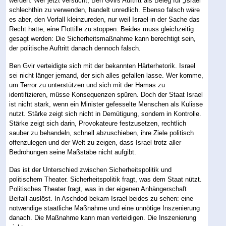
werden. Wer jetzt versucht, Ben Gvirs Auftritt als Beleg für „Israel“
schlechthin zu verwenden, handelt unredlich. Ebenso falsch wäre
es aber, den Vorfall kleinzureden, nur weil Israel in der Sache das
Recht hatte, eine Flottille zu stoppen. Beides muss gleichzeitig
gesagt werden: Die Sicherheitsmaßnahme kann berechtigt sein,
der politische Auftritt danach dennoch falsch.
Ben Gvir verteidigte sich mit der bekannten Härterhetorik. Israel
sei nicht länger jemand, der sich alles gefallen lasse. Wer komme,
um Terror zu unterstützen und sich mit der Hamas zu
identifizieren, müsse Konsequenzen spüren. Doch der Staat Israel
ist nicht stark, wenn ein Minister gefesselte Menschen als Kulisse
nutzt. Stärke zeigt sich nicht in Demütigung, sondern in Kontrolle.
Stärke zeigt sich darin, Provokateure festzusetzen, rechtlich
sauber zu behandeln, schnell abzuschieben, ihre Ziele politisch
offenzulegen und der Welt zu zeigen, dass Israel trotz aller
Bedrohungen seine Maßstäbe nicht aufgibt.
Das ist der Unterschied zwischen Sicherheitspolitik und
politischem Theater. Sicherheitspolitik fragt, was dem Staat nützt.
Politisches Theater fragt, was in der eigenen Anhängerschaft
Beifall auslöst. In Aschdod bekam Israel beides zu sehen: eine
notwendige staatliche Maßnahme und eine unnötige Inszenierung
danach. Die Maßnahme kann man verteidigen. Die Inszenierung