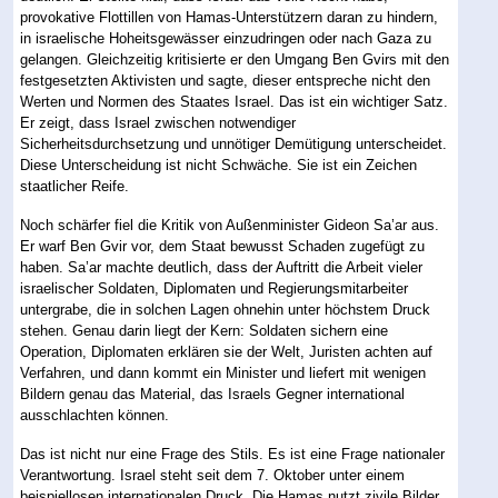
provokative Flottillen von Hamas-Unterstützern daran zu hindern,
in israelische Hoheitsgewässer einzudringen oder nach Gaza zu
gelangen. Gleichzeitig kritisierte er den Umgang Ben Gvirs mit den
festgesetzten Aktivisten und sagte, dieser entspreche nicht den
Werten und Normen des Staates Israel. Das ist ein wichtiger Satz.
Er zeigt, dass Israel zwischen notwendiger
Sicherheitsdurchsetzung und unnötiger Demütigung unterscheidet.
Diese Unterscheidung ist nicht Schwäche. Sie ist ein Zeichen
staatlicher Reife.
Noch schärfer fiel die Kritik von Außenminister Gideon Sa’ar aus.
Er warf Ben Gvir vor, dem Staat bewusst Schaden zugefügt zu
haben. Sa’ar machte deutlich, dass der Auftritt die Arbeit vieler
israelischer Soldaten, Diplomaten und Regierungsmitarbeiter
untergrabe, die in solchen Lagen ohnehin unter höchstem Druck
stehen. Genau darin liegt der Kern: Soldaten sichern eine
Operation, Diplomaten erklären sie der Welt, Juristen achten auf
Verfahren, und dann kommt ein Minister und liefert mit wenigen
Bildern genau das Material, das Israels Gegner international
ausschlachten können.
Das ist nicht nur eine Frage des Stils. Es ist eine Frage nationaler
Verantwortung. Israel steht seit dem 7. Oktober unter einem
beispiellosen internationalen Druck. Die Hamas nutzt zivile Bilder,