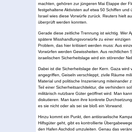
machten, gehören zur jüngeren Mai Etappe der Flo
festgehaltene Aktivisten auf etwa 50 Schiffen un
Israel wies diese Vorwürfe zurück. Reuters hielt a
überprüft werden konnten.
Gerade diese zeitliche Trennung ist wichtig. Wer
spätere Misshandlungsvorwürfe zu einer einzigen 
Problem, das hier kritisiert werden muss: Aus ei
Vorwürfen werden Gewissheiten. Aus rechtlichen S
israelischen Sicherheitslage wird ein störender N
Dabei ist die Sicherheitslage der Kern. Gaza wird
angegriffen, Geiseln verschleppt, zivile Räume mil
Material und politische Inszenierung miteinander z
Teil einer Sicherheitsarchitektur, die verhindern 
militärisch nutzbare Güter geöffnet wird. Man kan
diskutieren. Man kann ihre konkrete Durchsetzung
es sie nicht oder als sei sie bloß ein Vorwand.
Hinzu kommt ein Punkt, den antiisraelische Kamp
Hilfsgüter geht, gibt es kontrollierte Übergabeweg
den Hafen Aschdod umzuleiten. Genau das veränd