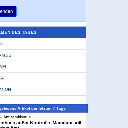
enden
EMEN DES TAGES
N
RMUS
AEL
ZA
BANON
elesene Artikel der letzten 7 Tage
-- Antisemitismus
nhass außer Kontrolle: Mamdani soll