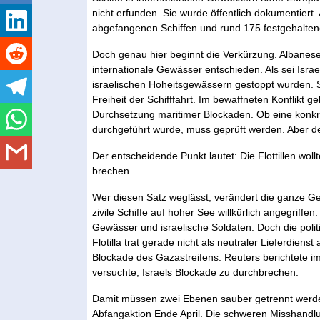
nicht erfunden. Sie wurde öffentlich dokumentiert.
abgefangenen Schiffen und rund 175 festgehalte
Doch genau hier beginnt die Verkürzung. Albaneses
internationale Gewässer entschieden. Als sei Israel 
israelischen Hoheitsgewässern gestoppt wurden. So
Freiheit der Schifffahrt. Im bewaffneten Konflikt 
Durchsetzung maritimer Blockaden. Ob eine konk
durchgeführt wurde, muss geprüft werden. Aber der
Der entscheidende Punkt lautet: Die Flottillen woll
brechen.
Wer diesen Satz weglässt, verändert die ganze Ge
zivile Schiffe auf hoher See willkürlich angegriffen
Gewässer und israelische Soldaten. Doch die polit
Flotilla trat gerade nicht als neutraler Lieferdie
Blockade des Gazastreifens. Reuters berichtete im 
versuchte, Israels Blockade zu durchbrechen.
Damit müssen zwei Ebenen sauber getrennt werde
Abfangaktion Ende April. Die schweren Misshandlun