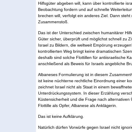
Hilfsgüter abgeben will, kann über kontrollierte is
Beobachtung fordern und auf schnelle Weiterleit
brechen will, verfolgt ein anderes Ziel. Dann steht 
Zusammenstoß.
Das ist der Unterschied zwischen humanitärer Hil
Güter sicher, überprüft und möglichst schnell zu Zi
Israel zu Bildern, die weltweit Empörung erzeug
kontrollierten Weg bringt keine dramatischen Sz
deshalb sind solche Flottillen für antiisraelische
anschließend als Beweis für Israels angebliche Brut
Albaneses Formulierung ist in diesem Zusammenh
ist keine nüchterne rechtliche Einordnung einer kon
zeichnet Israel nicht als Staat in einem bewaffnet
Unterdrückungssystem. In dieser Erzählung versc
Küstensicherheit und die Frage nach alternativen Ü
Flottille als Opfer, Albanese als Anklägerin.
Das ist keine Aufklärung.
Natürlich dürfen Vorwürfe gegen Israel nicht ignor