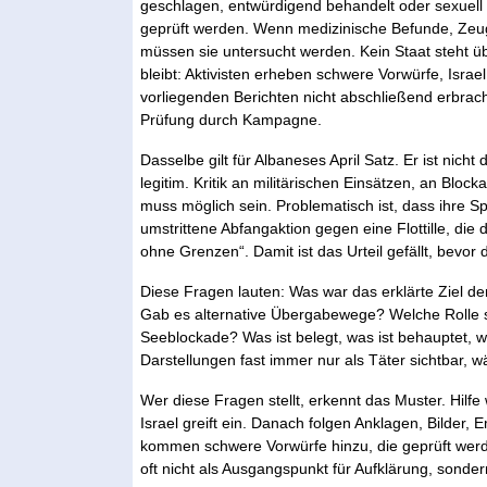
geschlagen, entwürdigend behandelt oder sexuel
geprüft werden. Wenn medizinische Befunde, Zeug
müssen sie untersucht werden. Kein Staat steht üb
bleibt: Aktivisten erheben schwere Vorwürfe, Israe
vorliegenden Berichten nicht abschließend erbrach
Prüfung durch Kampagne.
Dasselbe gilt für Albaneses April Satz. Er ist nicht des
legitim. Kritik an militärischen Einsätzen, an Bl
muss möglich sein. Problematisch ist, dass ihre Sp
umstrittene Abfangaktion gegen eine Flottille, die 
ohne Grenzen“. Damit ist das Urteil gefällt, bevo
Diese Fragen lauten: Was war das erklärte Ziel de
Gab es alternative Übergabewege? Welche Rolle s
Seeblockade? Was ist belegt, was ist behauptet, w
Darstellungen fast immer nur als Täter sichtbar, 
Wer diese Fragen stellt, erkennt das Muster. Hilfe
Israel greift ein. Danach folgen Anklagen, Bilder
kommen schwere Vorwürfe hinzu, die geprüft werd
oft nicht als Ausgangspunkt für Aufklärung, sonder