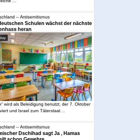
eiche ...
schland -- Antisemitismus
deutschen Schulen wächst der nächste
enhass heran
abay
“ wird als Beleidigung benutzt, der 7. Oktober
iviert und Israel zum Täterstaat ...
schland -- Antisemitismus
mischer Dschihad sagt Ja , Hamas
eilt schon Gewehre