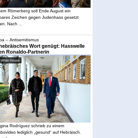
dem Römerberg soll Ende August ein
tbares Zeichen gegen Judenhass gesetzt
en. Nach ...
pa -- Antisemitismus
hebräisches Wort genügt: Hasswelle
en Ronaldo-Partnerin
 White House
gina Rodríguez schrieb zu einem
bsvideo lediglich „gesund“ auf Hebräisch.