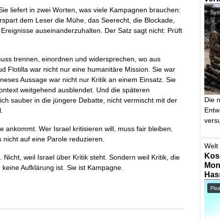
ie liefert in zwei Worten, was viele Kampagnen brauchen:
Symb
erspart dem Leser die Mühe, das Seerecht, die Blockade,
Ereignisse auseinanderzuhalten. Der Satz sagt nicht: Prüft
 muss trennen, einordnen und widersprechen, wo aus
 Flotilla war nicht nur eine humanitäre Mission. Sie war
aneses Aussage war nicht nur Kritik an einem Einsatz. Sie
kontext weitgehend ausblendet. Und die späteren
Die 
ch sauber in die jüngere Debatte, nicht vermischt mit der
Entw
.
vers
 ankommt. Wer Israel kritisieren will, muss fair bleiben.
s nicht auf eine Parole reduzieren.
Welt 
Kos
ht, weil Israel über Kritik steht. Sondern weil Kritik, die
Mont
eine Aufklärung ist. Sie ist Kampagne.
Has
Pix