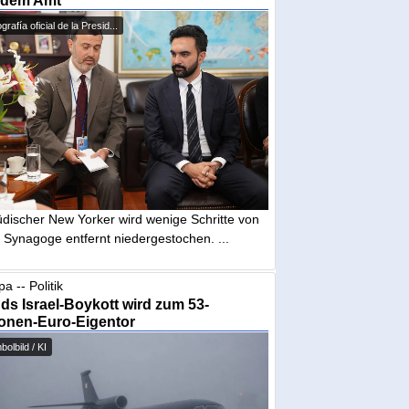
 dem Amt
grafía oficial de la Presid...
üdischer New Yorker wird wenige Schritte von
 Synagoge entfernt niedergestochen. ...
a -- Politik
nds Israel-Boykott wird zum 53-
ionen-Euro-Eigentor
olbild / KI