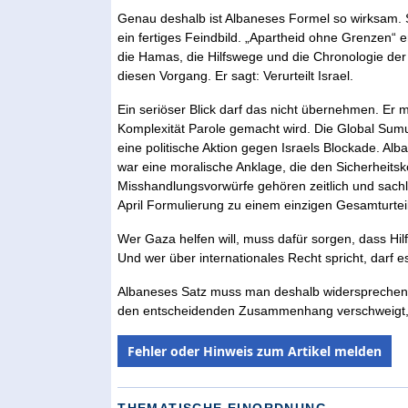
Genau deshalb ist Albaneses Formel so wirksam. S
ein fertiges Feindbild. „Apartheid ohne Grenzen“ 
die Hamas, die Hilfswege und die Chronologie der 
diesen Vorgang. Er sagt: Verurteilt Israel.
Ein seriöser Blick darf das nicht übernehmen. Er
Komplexität Parole gemacht wird. Die Global Sumud
eine politische Aktion gegen Israels Blockade. Alb
war eine moralische Anklage, die den Sicherheits
Misshandlungsvorwürfe gehören zeitlich und sachli
April Formulierung zu einem einzigen Gesamturteil
Wer Gaza helfen will, muss dafür sorgen, dass Hilfe
Und wer über internationales Recht spricht, darf e
Albaneses Satz muss man deshalb widersprechen. Nic
den entscheidenden Zusammenhang verschweigt, k
Fehler oder Hinweis zum Artikel melden
THEMATISCHE EINORDNUNG