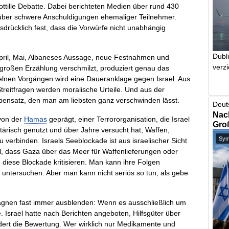
ttille Debatte. Dabei berichteten Medien über rund 430
d über schwere Anschuldigungen ehemaliger Teilnehmer.
usdrücklich fest, dass die Vorwürfe nicht unabhängig
Dubl
 April, Mai, Albaneses Aussage, neue Festnahmen und
verzi
großen Erzählung verschmilzt, produziert genau das
...
nzelnen Vorgängen wird eine Daueranklage gegen Israel. Aus
treitfragen werden moralische Urteile. Und aus der
ebensatz, den man am liebsten ganz verschwinden lässt.
Deut
Nach
 von der
Hamas
geprägt, einer Terrororganisation, die Israel
Gro
itärisch genutzt und über Jahre versucht hat, Waffen,
Symb
u verbinden. Israels Seeblockade ist aus israelischer Sicht
soll, dass Gaza über das Meer für Waffenlieferungen oder
n diese Blockade kritisieren. Man kann ihre Folgen
 untersuchen. Aber man kann nicht seriös so tun, als gebe
agnen fast immer ausblenden: Wenn es ausschließlich um
e. Israel hatte nach Berichten angeboten, Hilfsgüter über
ert die Bewertung. Wer wirklich nur Medikamente und