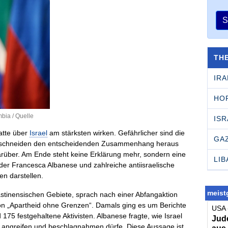
S
TH
IRA
HO
mbia /
Quelle
ISR
batte über
Israel
am stärksten wirken. Gefährlicher sind die
GA
s, schneiden den entscheidenden Zusammenhang heraus
rüber. Am Ende steht keine Erklärung mehr, sondern eine
LI
 der Francesca Albanese und zahlreiche antiisraelische
llen darstellen.
meistg
ästinensischen Gebiete, sprach nach einer Abfangaktion
 von „Apartheid ohne Grenzen“. Damals ging es um Berichte
USA 
175 festgehaltene Aktivisten. Albanese fragte, wie Israel
Jude
a angreifen und beschlagnahmen dürfe. Diese Aussage ist