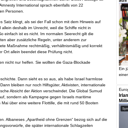
aus
 Amnesty International sprach ebenfalls von 22
Foto
nen Personen.
 Satz klingt, als sei der Fall schon mit dem Hinweis auf
allein deshalb im Unrecht, weil die Schiffe nicht in
 einfach ist es nicht. Im normalen Seerecht gilt die
gelten aber zusätzliche Regeln, unter anderem zur
rete Maßnahme rechtmäßig, verhältnismäßig und korrekt
 Ort allein beendet diese Prüfung nicht.
ten nicht nur helfen. Sie wollten die Gaza-Blockade
Ein j
einer
schichte. Dann sieht es so aus, als habe Israel harmlose
. Dann bleiben nur noch Hilfsgüter, Aktivisten, internationale
Europ
ische Absicht der Aktion verschwindet. Die Global Sumud
Irla
nst auf, sondern als Kampagne gegen Israels maritime
Mill
Mai über eine weitere Flottille, die mit rund 50 Booten
Symb
n. Albaneses „Apartheid ohne Grenzen“ bezog sich auf die
gsvorwürfe, die später internationale Schlagzeilen