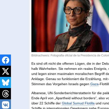
Bildnachweis: Fotografía oficial de la Presidencia de Colo
Es sind oft nicht die offenen Lügen, die in der De
halb Wahrheiten. Sie nehmen ein reales Ereigni
und legen einen maximalen moralischen Begriff da
Anklage. Genau so funktioniert die Erzählung, mit
Stimmen das Vorgehen Israels gegen
Gaza
-Flotti
Albanese, UN-Sonderberichterstatterin für die pal
Ende April von „Apartheid without borders“, also
über 22 Schiffe der
Global Sumud Flotilla
und rund 
Schiffe in internationalen Gewässern nahe Europ