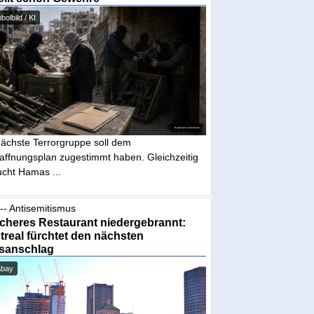
olbild / KI
nächste Terrorgruppe soll dem
affnungsplan zugestimmt haben. Gleichzeitig
ucht Hamas ...
-- Antisemitismus
cheres Restaurant niedergebrannt:
real fürchtet den nächsten
sanschlag
abay