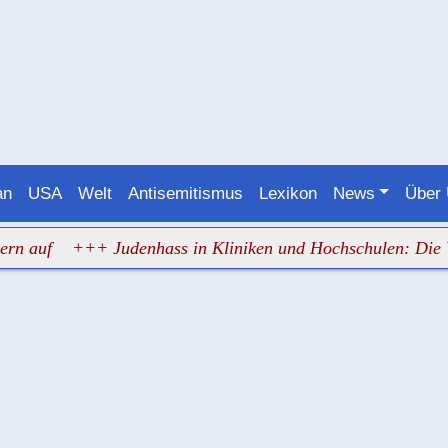
an
USA
Welt
Antisemitismus
Lexikon
News
Über
f
+++ Judenhass in Kliniken und Hochschulen: Die Verant