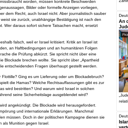
Zahlr
l missbraucht worden, müssen konkrete Beschwerden
enaussagen, Bilder oder formelle Anzeigen vorliegen,
er dem Recht, auch Israel nicht. Aber journalistisch sauber
Deut
l weist sie zurück, unabhängige Bestätigung ist nach den
An 
t. Wer daraus sofort sichere Tatsachen macht, ersetzt
Jud
Pix
halb falsch, weil er Israel kritisiert. Kritik an Israel ist
ockaden, an Haftbedingungen und an humanitären Folgen
rache die Prüfung abkürzt. Sie spricht nicht über eine
die Blockade brechen wollte. Sie spricht über „Apartheid
r die entscheidenden Fragen überhaupt gestellt werden.
r Flottille? Ging es um Lieferung oder um Blockadebruch?
pielt die Hamas? Welche Rechtsauffassungen gibt es zur
as wird bestritten? Und warum wird Israel in solchen
während seine Sicherheitslage ausgeblendet wird?
„Jude
relat
 wird angekündigt. Die Blockade wird herausgefordert.
, Empörung und internationale Erklärungen. Manchmal
Deut
en müssen. Doch in der politischen Kampagne dienen sie
Isla
n als Munition gegen Israel.
vert