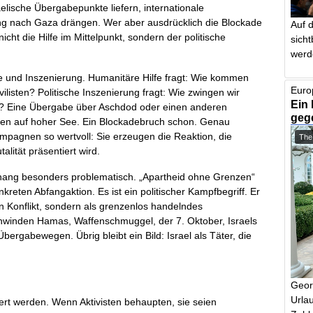
raelische Übergabepunkte liefern, internationale
ung nach Gaza drängen. Wer aber ausdrücklich die Blockade
Auf 
nicht die Hilfe im Mittelpunkt, sondern der politische
sich
werd
fe und Inszenierung. Humanitäre Hilfe fragt: Wie kommen
Euro
vilisten? Politische Inszenierung fragt: Wie zwingen wir
Ein 
en? Eine Übergabe über Aschdod oder einen anderen
geg
enen auf hoher See. Ein Blockadebruch schon. Genau
 Kampagnen so wertvoll: Sie erzeugen die Reaktion, die
The
alität präsentiert wird.
ang besonders problematisch. „Apartheid ohne Grenzen“
kreten Abfangaktion. Es ist ein politischer Kampfbegriff. Er
en Konflikt, sondern als grenzenlos handelndes
hwinden Hamas, Waffenschmuggel, der 7. Oktober, Israels
bergabewegen. Übrig bleibt ein Bild: Israel als Täter, die
Geor
Urlau
iert werden. Wenn Aktivisten behaupten, sie seien