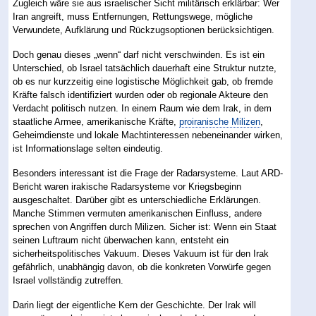
Zugleich wäre sie aus israelischer Sicht militärisch erklärbar: Wer
Iran angreift, muss Entfernungen, Rettungswege, mögliche
Verwundete, Aufklärung und Rückzugsoptionen berücksichtigen.
Doch genau dieses „wenn“ darf nicht verschwinden. Es ist ein
Unterschied, ob Israel tatsächlich dauerhaft eine Struktur nutzte,
ob es nur kurzzeitig eine logistische Möglichkeit gab, ob fremde
Kräfte falsch identifiziert wurden oder ob regionale Akteure den
Verdacht politisch nutzen. In einem Raum wie dem Irak, in dem
staatliche Armee, amerikanische Kräfte,
proiranische Milizen
,
Geheimdienste und lokale Machtinteressen nebeneinander wirken,
ist Informationslage selten eindeutig.
Besonders interessant ist die Frage der Radarsysteme. Laut ARD-
Bericht waren irakische Radarsysteme vor Kriegsbeginn
ausgeschaltet. Darüber gibt es unterschiedliche Erklärungen.
Manche Stimmen vermuten amerikanischen Einfluss, andere
sprechen von Angriffen durch Milizen. Sicher ist: Wenn ein Staat
seinen Luftraum nicht überwachen kann, entsteht ein
sicherheitspolitisches Vakuum. Dieses Vakuum ist für den Irak
gefährlich, unabhängig davon, ob die konkreten Vorwürfe gegen
Israel vollständig zutreffen.
Darin liegt der eigentliche Kern der Geschichte. Der Irak will