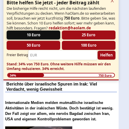
Bitte helfen Sie jetzt - jeder Beitrag zählt
Die bisherige Hilfe reicht nicht, um die nächsten laufenden
Verpflichtungen zu decken. Wenn haOlam.de so weiterarbeiten
soll, brauchen wir jetzt kurzfristig
750 Euro
. Bitte geben Sie, was
Sie können. Schon 10 Euro helfen sofort; wer mehr geben kann,
hilft besonders. Fragen?
redaktion@haolam.de
10 Euro
25 Euro
50 Euro
100 Euro
Helfen
Freier Betrag
Stand: 34% von 750 Euro.
Ohne weitere Hilfe müssen wir den
Umfang reduzieren.
34% erreicht.
34%
750 Euro
Berichte über israelische Spuren im Irak: Viel
Verdacht, wenig Gewissheit
Internationale Medien melden mutmaßliche israelische
Aktivitäten in der irakischen Wüste. Doch bestätigt ist wenig.
Der Fall zeigt vor allem, wie nervös Bagdad zwischen Iran,
USA und eigenen Kontrollproblemen geworden ist.