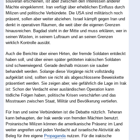
souverän erscheinen, ist aber zwischen den Interessen anderer
Mächte eingeklemmt. Iran verfügt über erheblichen Einfluss durch
Milizen und politische Verbündete. Die USA sind militärisch noch
präsent, sollen aber weiter abziehen. Israel kämpft gegen Iran und
denkt in operativen Räumen, die weit über die eigenen Grenzen
hinausreichen. Bagdad steht in der Mitte und muss erklären, wer in
seinen Wüsten, in seinem Luftraum und an seinen Grenzen
wirklich Kontrolle ausübt.
Auch die Berichte über einen Hirten, der fremde Soldaten entdeckt
haben soll, und über einen später getöteten irakischen Soldaten
sind schwerwiegend. Gerade deshalb müssen sie sauber
behandelt werden. Solange diese Vorgänge nicht vollständig
aufgeklärt sind, sollten sie nicht als abgeschlossene Beweiskette
präsentiert werden. Sie zeigen aber, wie gefährlich die Lage im Irak
ist: Schon der Verdacht einer ausländischen Operation kann
tödliche Folgen haben, politische Krisen verschärfen und das
Misstrauen zwischen Staat, Militär und Bevölkerung vertiefen.
Für Iran und seine Verbündeten ist die Debatte nützlich. Teheran
kann behaupten, der Irak werde von fremden Mächten benutzt.
Proiranische Milizen können die amerikanische Präsenz im Land
weiter angreifen und jeden Verdacht auf israelische Aktivität als
Beleg für ihre eigene
Propaganda
nutzen. Für die irakische