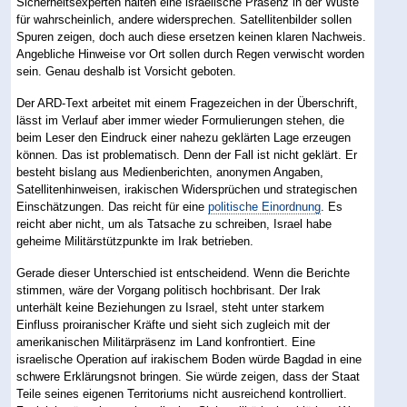
Sicherheitsexperten halten eine israelische Präsenz in der Wüste
für wahrscheinlich, andere widersprechen. Satellitenbilder sollen
Spuren zeigen, doch auch diese ersetzen keinen klaren Nachweis.
Angebliche Hinweise vor Ort sollen durch Regen verwischt worden
sein. Genau deshalb ist Vorsicht geboten.
Der ARD-Text arbeitet mit einem Fragezeichen in der Überschrift,
lässt im Verlauf aber immer wieder Formulierungen stehen, die
beim Leser den Eindruck einer nahezu geklärten Lage erzeugen
können. Das ist problematisch. Denn der Fall ist nicht geklärt. Er
besteht bislang aus Medienberichten, anonymen Angaben,
Satellitenhinweisen, irakischen Widersprüchen und strategischen
Einschätzungen. Das reicht für eine
politische Einordnung
. Es
reicht aber nicht, um als Tatsache zu schreiben, Israel habe
geheime Militärstützpunkte im Irak betrieben.
Gerade dieser Unterschied ist entscheidend. Wenn die Berichte
stimmen, wäre der Vorgang politisch hochbrisant. Der Irak
unterhält keine Beziehungen zu Israel, steht unter starkem
Einfluss proiranischer Kräfte und sieht sich zugleich mit der
amerikanischen Militärpräsenz im Land konfrontiert. Eine
israelische Operation auf irakischem Boden würde Bagdad in eine
schwere Erklärungsnot bringen. Sie würde zeigen, dass der Staat
Teile seines eigenen Territoriums nicht ausreichend kontrolliert.