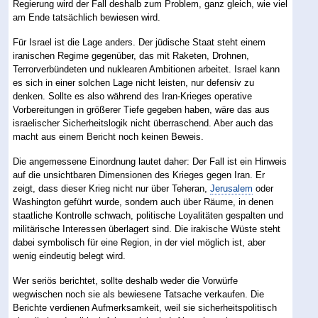
Regierung wird der Fall deshalb zum Problem, ganz gleich, wie viel
am Ende tatsächlich bewiesen wird.
Für Israel ist die Lage anders. Der jüdische Staat steht einem
iranischen Regime gegenüber, das mit Raketen, Drohnen,
Terrorverbündeten und nuklearen Ambitionen arbeitet. Israel kann
es sich in einer solchen Lage nicht leisten, nur defensiv zu
denken. Sollte es also während des Iran-Krieges operative
Vorbereitungen in größerer Tiefe gegeben haben, wäre das aus
israelischer Sicherheitslogik nicht überraschend. Aber auch das
macht aus einem Bericht noch keinen Beweis.
Die angemessene Einordnung lautet daher: Der Fall ist ein Hinweis
auf die unsichtbaren Dimensionen des Krieges gegen Iran. Er
zeigt, dass dieser Krieg nicht nur über Teheran,
Jerusalem
oder
Washington geführt wurde, sondern auch über Räume, in denen
staatliche Kontrolle schwach, politische Loyalitäten gespalten und
militärische Interessen überlagert sind. Die irakische Wüste steht
dabei symbolisch für eine Region, in der viel möglich ist, aber
wenig eindeutig belegt wird.
Wer seriös berichtet, sollte deshalb weder die Vorwürfe
wegwischen noch sie als bewiesene Tatsache verkaufen. Die
Berichte verdienen Aufmerksamkeit, weil sie sicherheitspolitisch