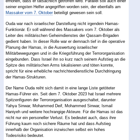
erhöhen, dass er tatsächlich getroffen wird. Parallel soll auch einer
seiner engsten Helfer angegriffen worden sein, der ebenfalls am
Massaker vom 7. Oktober
beteiligt gewesen sein soll.
Ouda war nach israelischer Darstellung nicht irgendein Hamas-
Funktionär. Er soll während des Massakers vom 7. Oktober als
Leiter des militärischen Geheimdienstes der Qassam-Brigaden
gedient haben. In dieser Rolle war er demnach tief in die operative
Planung der Hamas, in die Auswertung israelischer
Militärbewegungen und in die Kriegsführung der Terrororganisation
eingebunden. Dass Israel ihn so kurz nach seinem Aufstieg an die
Spitze des militärischen Arms lokalisieren und töten konnte,
spricht für eine erhebliche nachrichtendienstliche Durchdringung
der Hamas-Strukturen.
Der Name Ouda reiht sich damit in eine lange Liste getöteter
Hamas-Führer ein. Seit dem 7. Oktober 2023 hat Israel mehrere
Spitzenfiguren der Terrororganisation ausgeschaltet, darunter
Yahya Sinwar, Mohammed Deif, Mohammed Sinwar, Ismail
Haniyeh und weitere hochrangige Akteure. Für die Hamas ist das
nicht nur ein personeller Verlust. Es bedeutet auch, dass ihre
Führung kaum noch sichere Räume hat und dass Aufstieg
innerhalb der Organisation inzwischen selbst ein hohes
Todesrisiko bedeutet.