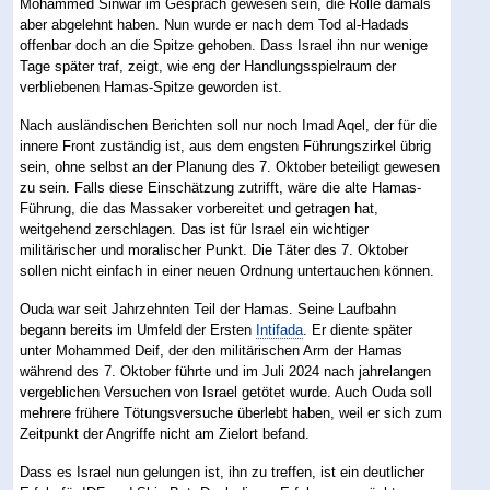
Mohammed Sinwar im Gespräch gewesen sein, die Rolle damals
aber abgelehnt haben. Nun wurde er nach dem Tod al-Hadads
offenbar doch an die Spitze gehoben. Dass Israel ihn nur wenige
Tage später traf, zeigt, wie eng der Handlungsspielraum der
verbliebenen Hamas-Spitze geworden ist.
Nach ausländischen Berichten soll nur noch Imad Aqel, der für die
innere Front zuständig ist, aus dem engsten Führungszirkel übrig
sein, ohne selbst an der Planung des 7. Oktober beteiligt gewesen
zu sein. Falls diese Einschätzung zutrifft, wäre die alte Hamas-
Führung, die das Massaker vorbereitet und getragen hat,
weitgehend zerschlagen. Das ist für Israel ein wichtiger
militärischer und moralischer Punkt. Die Täter des 7. Oktober
sollen nicht einfach in einer neuen Ordnung untertauchen können.
Ouda war seit Jahrzehnten Teil der Hamas. Seine Laufbahn
begann bereits im Umfeld der Ersten
Intifada
. Er diente später
unter Mohammed Deif, der den militärischen Arm der Hamas
während des 7. Oktober führte und im Juli 2024 nach jahrelangen
vergeblichen Versuchen von Israel getötet wurde. Auch Ouda soll
mehrere frühere Tötungsversuche überlebt haben, weil er sich zum
Zeitpunkt der Angriffe nicht am Zielort befand.
Dass es Israel nun gelungen ist, ihn zu treffen, ist ein deutlicher