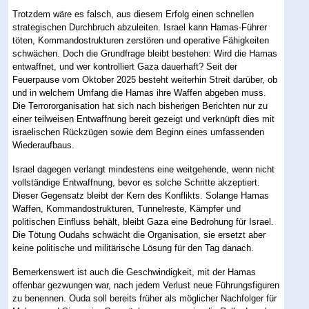
Trotzdem wäre es falsch, aus diesem Erfolg einen schnellen
strategischen Durchbruch abzuleiten. Israel kann Hamas-Führer
töten, Kommandostrukturen zerstören und operative Fähigkeiten
schwächen. Doch die Grundfrage bleibt bestehen: Wird die Hamas
entwaffnet, und wer kontrolliert Gaza dauerhaft? Seit der
Feuerpause vom Oktober 2025 besteht weiterhin Streit darüber, ob
und in welchem Umfang die Hamas ihre Waffen abgeben muss.
Die Terrororganisation hat sich nach bisherigen Berichten nur zu
einer teilweisen Entwaffnung bereit gezeigt und verknüpft dies mit
israelischen Rückzügen sowie dem Beginn eines umfassenden
Wiederaufbaus.
Israel dagegen verlangt mindestens eine weitgehende, wenn nicht
vollständige Entwaffnung, bevor es solche Schritte akzeptiert.
Dieser Gegensatz bleibt der Kern des Konflikts. Solange Hamas
Waffen, Kommandostrukturen, Tunnelreste, Kämpfer und
politischen Einfluss behält, bleibt Gaza eine Bedrohung für Israel.
Die Tötung Oudahs schwächt die Organisation, sie ersetzt aber
keine politische und militärische Lösung für den Tag danach.
Bemerkenswert ist auch die Geschwindigkeit, mit der Hamas
offenbar gezwungen war, nach jedem Verlust neue Führungsfiguren
zu benennen. Ouda soll bereits früher als möglicher Nachfolger für