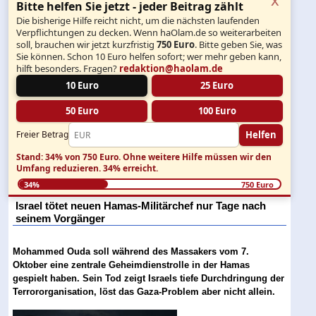
Bitte helfen Sie jetzt - jeder Beitrag zählt
Die bisherige Hilfe reicht nicht, um die nächsten laufenden
Verpflichtungen zu decken. Wenn haOlam.de so weiterarbeiten
soll, brauchen wir jetzt kurzfristig
750 Euro
. Bitte geben Sie, was
Sie können. Schon 10 Euro helfen sofort; wer mehr geben kann,
hilft besonders. Fragen?
redaktion@haolam.de
10 Euro
25 Euro
50 Euro
100 Euro
Helfen
Freier Betrag
Stand: 34% von 750 Euro.
Ohne weitere Hilfe müssen wir den
Umfang reduzieren.
34% erreicht.
34%
750 Euro
Israel tötet neuen Hamas-Militärchef nur Tage nach
seinem Vorgänger
Mohammed Ouda soll während des Massakers vom 7.
Oktober eine zentrale Geheimdienstrolle in der Hamas
gespielt haben. Sein Tod zeigt Israels tiefe Durchdringung der
Terrororganisation, löst das Gaza-Problem aber nicht allein.