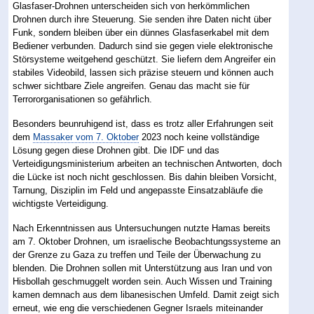
Glasfaser-Drohnen unterscheiden sich von herkömmlichen
Drohnen durch ihre Steuerung. Sie senden ihre Daten nicht über
Funk, sondern bleiben über ein dünnes Glasfaserkabel mit dem
Bediener verbunden. Dadurch sind sie gegen viele elektronische
Störsysteme weitgehend geschützt. Sie liefern dem Angreifer ein
stabiles Videobild, lassen sich präzise steuern und können auch
schwer sichtbare Ziele angreifen. Genau das macht sie für
Terrororganisationen so gefährlich.
Besonders beunruhigend ist, dass es trotz aller Erfahrungen seit
dem
Massaker vom 7. Oktober
2023 noch keine vollständige
Lösung gegen diese Drohnen gibt. Die IDF und das
Verteidigungsministerium arbeiten an technischen Antworten, doch
die Lücke ist noch nicht geschlossen. Bis dahin bleiben Vorsicht,
Tarnung, Disziplin im Feld und angepasste Einsatzabläufe die
wichtigste Verteidigung.
Nach Erkenntnissen aus Untersuchungen nutzte Hamas bereits
am 7. Oktober Drohnen, um israelische Beobachtungssysteme an
der Grenze zu Gaza zu treffen und Teile der Überwachung zu
blenden. Die Drohnen sollen mit Unterstützung aus Iran und von
Hisbollah geschmuggelt worden sein. Auch Wissen und Training
kamen demnach aus dem libanesischen Umfeld. Damit zeigt sich
erneut, wie eng die verschiedenen Gegner Israels miteinander