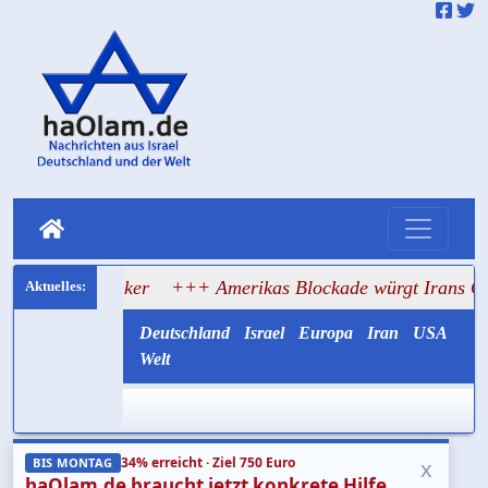
 Tanker
+++ Amerikas Blockade würgt Irans Ölexport ab
Deutschland
Israel
Europa
Iran
USA
Welt
34% erreicht · Ziel 750 Euro
x
BIS MONTAG
haOlam.de braucht jetzt konkrete Hilfe