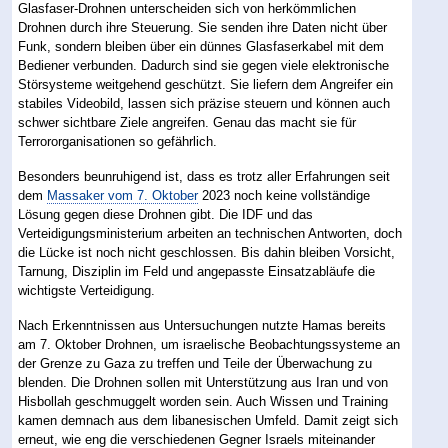
Glasfaser-Drohnen unterscheiden sich von herkömmlichen
Drohnen durch ihre Steuerung. Sie senden ihre Daten nicht über
Funk, sondern bleiben über ein dünnes Glasfaserkabel mit dem
Bediener verbunden. Dadurch sind sie gegen viele elektronische
Störsysteme weitgehend geschützt. Sie liefern dem Angreifer ein
stabiles Videobild, lassen sich präzise steuern und können auch
schwer sichtbare Ziele angreifen. Genau das macht sie für
Terrororganisationen so gefährlich.
Besonders beunruhigend ist, dass es trotz aller Erfahrungen seit
dem
Massaker vom 7. Oktober
2023 noch keine vollständige
Lösung gegen diese Drohnen gibt. Die IDF und das
Verteidigungsministerium arbeiten an technischen Antworten, doch
die Lücke ist noch nicht geschlossen. Bis dahin bleiben Vorsicht,
Tarnung, Disziplin im Feld und angepasste Einsatzabläufe die
wichtigste Verteidigung.
Nach Erkenntnissen aus Untersuchungen nutzte Hamas bereits
am 7. Oktober Drohnen, um israelische Beobachtungssysteme an
der Grenze zu Gaza zu treffen und Teile der Überwachung zu
blenden. Die Drohnen sollen mit Unterstützung aus Iran und von
Hisbollah geschmuggelt worden sein. Auch Wissen und Training
kamen demnach aus dem libanesischen Umfeld. Damit zeigt sich
erneut, wie eng die verschiedenen Gegner Israels miteinander