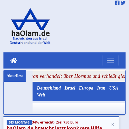
eran verhandelt über Hormus und schießt gleichzeitig auf T
Deutschland
Israel
Europa
Iran
USA
Welt
34% erreicht · Ziel 750 Euro
x
BIS MONTAG
haOlam.de braucht jetzt konkrete Hilfe