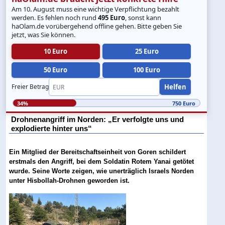
Am 10. August muss eine wichtige Verpflichtung bezahlt
werden. Es fehlen noch rund
495 Euro
, sonst kann
haOlam.de vorübergehend offline gehen. Bitte geben Sie
jetzt, was Sie können.
10 Euro
25 Euro
50 Euro
100 Euro
Helfen
Freier Betrag
34%
750 Euro
Drohnenangriff im Norden: „Er verfolgte uns und
explodierte hinter uns“
Ein Mitglied der Bereitschaftseinheit von Goren schildert
erstmals den Angriff, bei dem Soldatin Rotem Yanai getötet
wurde. Seine Worte zeigen, wie unerträglich Israels Norden
unter Hisbollah-Drohnen geworden ist.