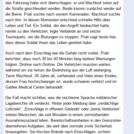
das Fahrzeug habe sich überschlagen, er und Machlouf seien auf
die Straße geschleudert worden. Beide kamen zunächst wieder auf
die Beine. Prati suchte nach seinem Kameraden, Machlouf suchte
nach ihm. In diesen Momenten entschied schnelle Hilfe über
Leben und Tod. Ein Soldat, der den Angriff beobachtet hatte,
rannte zu den Verletzten, legte Verbände an und setzte
Tourniquets, um die Blutungen zu stoppen. Prati sagt heute klar,
dass dieser Soldat ihnen das Leben gerettet habe.
Auch nach dem Einschlag war die Gefahr nicht vorbei. Prati
berichtet, dass noch 30 bis 40 Minuten lang weitere Warnungen
folgten. Drohne nach Drohne. Die Verletzten mussten warten,
während um sie herum die Bedrohung aus der Luft weiterging.
Tamir Machlouf, 28 Jahre alt, verheiratet und Vater eines Kindes,
dessen Frau hochschwanger ist, wurde schwerer verletzt und im
Galilee Medical Center behandelt.
Der Fall macht sichtbar, was die nüchterne Sprache militärischer
Lageberichte oft verdeckt. Hinter jeder Meldung über „verdächtige
Luftziele“, „Einschläge in offenem Gelände“ oder „keine Verletzten“
stehen Menschen, die seit Monaten in einem zermürbenden
Ausnahmezustand leben. Bereitschaftseinheiten in den Grenzorten
übernehmen Aufgaben, die weit über normale zivile Sicherheit
hinausgehen. Sie löschen Brände nach Einschlägen, sichern