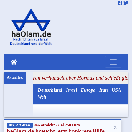
heran verhandelt über Hormus und schießt gleichzeitig auf 
Deutschland
Israel
Europa
Iran
USA
Welt
34% erreicht · Ziel 750 Euro
x
BIS MONTAG
haOlam.de braucht jetzt konkrete Hilfe