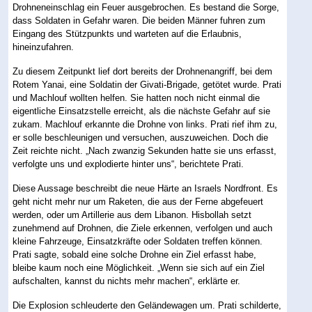
Drohneneinschlag ein Feuer ausgebrochen. Es bestand die Sorge,
dass Soldaten in Gefahr waren. Die beiden Männer fuhren zum
Eingang des Stützpunkts und warteten auf die Erlaubnis,
hineinzufahren.
Zu diesem Zeitpunkt lief dort bereits der Drohnenangriff, bei dem
Rotem Yanai, eine Soldatin der Givati-Brigade, getötet wurde. Prati
und Machlouf wollten helfen. Sie hatten noch nicht einmal die
eigentliche Einsatzstelle erreicht, als die nächste Gefahr auf sie
zukam. Machlouf erkannte die Drohne von links. Prati rief ihm zu,
er solle beschleunigen und versuchen, auszuweichen. Doch die
Zeit reichte nicht. „Nach zwanzig Sekunden hatte sie uns erfasst,
verfolgte uns und explodierte hinter uns“, berichtete Prati.
Diese Aussage beschreibt die neue Härte an Israels Nordfront. Es
geht nicht mehr nur um Raketen, die aus der Ferne abgefeuert
werden, oder um Artillerie aus dem Libanon. Hisbollah setzt
zunehmend auf Drohnen, die Ziele erkennen, verfolgen und auch
kleine Fahrzeuge, Einsatzkräfte oder Soldaten treffen können.
Prati sagte, sobald eine solche Drohne ein Ziel erfasst habe,
bleibe kaum noch eine Möglichkeit. „Wenn sie sich auf ein Ziel
aufschalten, kannst du nichts mehr machen“, erklärte er.
Die Explosion schleuderte den Geländewagen um. Prati schilderte,