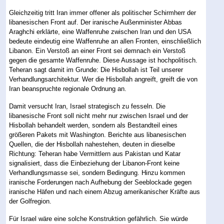
Gleichzeitig tritt Iran immer offener als politischer Schirmherr der
libanesischen Front auf. Der iranische Außenminister Abbas
Araghchi erklärte, eine Waffenruhe zwischen Iran und den USA
bedeute eindeutig eine Waffenruhe an allen Fronten, einschließlich
Libanon. Ein Verstoß an einer Front sei demnach ein Verstoß
gegen die gesamte Waffenruhe. Diese Aussage ist hochpolitisch.
Teheran sagt damit im Grunde: Die Hisbollah ist Teil unserer
Verhandlungsarchitektur. Wer die Hisbollah angreift, greift die von
Iran beanspruchte regionale Ordnung an.
Damit versucht Iran, Israel strategisch zu fesseln. Die
libanesische Front soll nicht mehr nur zwischen Israel und der
Hisbollah behandelt werden, sondern als Bestandteil eines
größeren Pakets mit Washington. Berichte aus libanesischen
Quellen, die der Hisbollah nahestehen, deuten in dieselbe
Richtung: Teheran habe Vermittlern aus Pakistan und Katar
signalisiert, dass die Einbeziehung der Libanon-Front keine
Verhandlungsmasse sei, sondern Bedingung. Hinzu kommen
iranische Forderungen nach Aufhebung der Seeblockade gegen
iranische Häfen und nach einem Abzug amerikanischer Kräfte aus
der Golfregion.
Für Israel wäre eine solche Konstruktion gefährlich. Sie würde