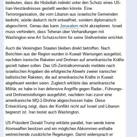
bedeuten, dass die Hisbollah indirekt unter den Schutz eines US-
Iran-Verständnisses gestellt werden könnte. Eine
Terrororganisation, die vom Libanon aus israelische Gemeinden
bedroht, würde dadurch nicht entwaffnet, sondern diplomatisch
abgeschirmt. Genau das kann
Jerusalem
nicht akzeptieren. Israel
muss verhindern, dass Teheran über Verhandlungen mit
Washington eine Art Schutzschirm für seine Stellvertreter errichtet.
Auch die Vereinigten Staaten bleiben direkt betroffen. Nach
Berichten aus der Region wurden in Kuwait Warnungen ausgelöst,
nachdem iranische Raketen und Drohnen auf amerikanische Kräfte
gezielt haben sollen. Das US-Zentralkommando meldete nach
israelischen Angaben die erfolgreiche Abwehr zweier iranischer
ballistischer Raketen, die auf amerikanische Kräfte in Kuwait
abgefeuert worden seien. Zugleich erklärte das amerikanische
Militär, es habe in Iran defensive Angriffe gegen Radar-, Führungs-
und Drohnenstellungen ausgeführt, nachdem Iran zuvor eine
amerikanische MQ-1-Drohne abgeschossen habe. Diese
Entwicklung zeigt, dass der Konflikt nicht auf Israel und Libanon
begrenzt ist. Iran testet auch Washington.
US-Präsident Donald Trump erklärte parallel, Iran werde keine
Atomwaffen besitzen und ein mögliches Abkommen enthalte
weitreichende zusätzliche Regelungen. Damit widersprach er