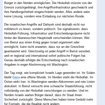
Bürger in den Norden ermöglichen. Die Hisbollah müsste von der
Grenze zurückgedrängt, ihre Angriffsinfrastruktur geschwächt und
ihre Handlungsfreiheit eingeschränkt werden. Alles andere wäre
keine Lösung, sondern eine Einladung zur nächsten Runde.
Die israelischen Angriffe auf Dahiyeh sind deshalb nicht nur
militärisch zu lesen, sondern politisch. Sie signalisieren, dass
Hisbollah-Führung, Infrastruktur und Entscheidungsräume nicht
hinter der libanesischen Hauptstadt verschwinden können. Wer
von Beirut aus einen Krieg gegen Israel organisiert oder
ermöglicht, kann nicht erwarten, dass nur an der Grenzlinie
geantwortet wird. Gleichzeitig ist jeder Angriff in Beirut sensibel,
weil er regional und international sofort politische Folgen hat.
Genau deshalb erfolgte die Entscheidung nach israelischen
Angaben in enger Abstimmung mit Washington.
Der Tag zeigt, wie kompliziert Israels Lage geworden ist. Im Süden
bleibt
Gaza
eine offene Wunde. Im Norden steht die Hisbollah. Im
Osten wirkt Iran. In Washington werden Abkommen und rote Linien
diskutiert. In Beirut versucht eine schwache Staatsführung, nicht
vollständig von der Hisbollah verschlungen zu werden. Und im
Norden Israels warten Bürger darauf, dass ihr Staat ihnen
Sicherheit zurückgibt. Diese Menschen haben keine Geduld mehr
für Formeln, die die Realität nicht ändern.