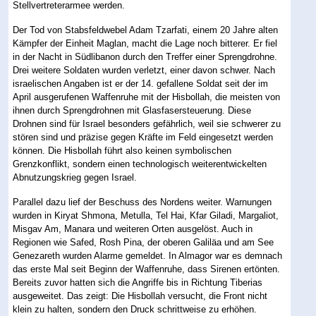
Stellvertreterarmee werden.
Der Tod von Stabsfeldwebel Adam Tzarfati, einem 20 Jahre alten
Kämpfer der Einheit Maglan, macht die Lage noch bitterer. Er fiel
in der Nacht in Südlibanon durch den Treffer einer Sprengdrohne.
Drei weitere Soldaten wurden verletzt, einer davon schwer. Nach
israelischen Angaben ist er der 14. gefallene Soldat seit der im
April ausgerufenen Waffenruhe mit der Hisbollah, die meisten von
ihnen durch Sprengdrohnen mit Glasfasersteuerung. Diese
Drohnen sind für Israel besonders gefährlich, weil sie schwerer zu
stören sind und präzise gegen Kräfte im Feld eingesetzt werden
können. Die Hisbollah führt also keinen symbolischen
Grenzkonflikt, sondern einen technologisch weiterentwickelten
Abnutzungskrieg gegen Israel.
Parallel dazu lief der Beschuss des Nordens weiter. Warnungen
wurden in Kiryat Shmona, Metulla, Tel Hai, Kfar Giladi, Margaliot,
Misgav Am, Manara und weiteren Orten ausgelöst. Auch in
Regionen wie Safed, Rosh Pina, der oberen Galiläa und am See
Genezareth wurden Alarme gemeldet. In Almagor war es demnach
das erste Mal seit Beginn der Waffenruhe, dass Sirenen ertönten.
Bereits zuvor hatten sich die Angriffe bis in Richtung Tiberias
ausgeweitet. Das zeigt: Die Hisbollah versucht, die Front nicht
klein zu halten, sondern den Druck schrittweise zu erhöhen.