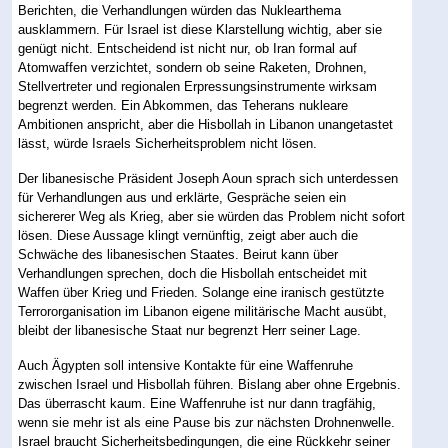
Berichten, die Verhandlungen würden das Nuklearthema
ausklammern. Für Israel ist diese Klarstellung wichtig, aber sie
genügt nicht. Entscheidend ist nicht nur, ob Iran formal auf
Atomwaffen verzichtet, sondern ob seine Raketen, Drohnen,
Stellvertreter und regionalen Erpressungsinstrumente wirksam
begrenzt werden. Ein Abkommen, das Teherans nukleare
Ambitionen anspricht, aber die Hisbollah in Libanon unangetastet
lässt, würde Israels Sicherheitsproblem nicht lösen.
Der libanesische Präsident Joseph Aoun sprach sich unterdessen
für Verhandlungen aus und erklärte, Gespräche seien ein
sichererer Weg als Krieg, aber sie würden das Problem nicht sofort
lösen. Diese Aussage klingt vernünftig, zeigt aber auch die
Schwäche des libanesischen Staates. Beirut kann über
Verhandlungen sprechen, doch die Hisbollah entscheidet mit
Waffen über Krieg und Frieden. Solange eine iranisch gestützte
Terrororganisation im Libanon eigene militärische Macht ausübt,
bleibt der libanesische Staat nur begrenzt Herr seiner Lage.
Auch Ägypten soll intensive Kontakte für eine Waffenruhe
zwischen Israel und Hisbollah führen. Bislang aber ohne Ergebnis.
Das überrascht kaum. Eine Waffenruhe ist nur dann tragfähig,
wenn sie mehr ist als eine Pause bis zur nächsten Drohnenwelle.
Israel braucht Sicherheitsbedingungen, die eine Rückkehr seiner