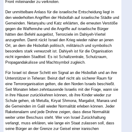
Front miteinander zu verknoten.
Der unmittelbare Anlass für die israelische Entscheidung liegt in
den wiederholten Angriffen der Hisbollah auf israelische Städte und
Gemeinden. Netanyahu und Katz erklärten, die erneuten Verstöße
gegen die Waffenruhe und die Angriffe auf israelische Bürger
hätten den Befehl ausgelöst, Terrorziele im Dahiyeh-Viertel
anzugreifen. Damit rückt Israel den Krieg wieder näher an jenen
Ort, an dem die Hisbollah politisch, militärisch und symbolisch
besonders stark verwurzelt ist. Dahiyeh ist für die Organisation
nicht irgendein Stadtteil. Es ist Schaltzentrale, Schutzraum,
Propagandakulisse und Machtsymbol zugleich.
Für Israel ist dieser Schritt ein Signal an die Hisbollah und an ihre
Unterstützer in Teheran: Beirut darf nicht als sicherer Raum für
eine Terrororganisation gelten, die den Norden Israels beschießt.
Seit Monaten leben zehntausende Israelis mit der Frage, wann sie
in ihre Häuser zurückkehren können, ob ihre Kinder wieder zur
Schule gehen, ob Metulla, Kiryat Shmona, Margaliot, Manara und
die Gemeinden im Galil wieder Normalität erleben können. Jeder
Raketenalarm und jede Drohne zeigen, dass diese Normalität
weiter unter Beschuss steht. Wer von Israel Zurückhaltung
verlangt, muss erklären, wie lange ein Staat zulassen soll, dass
seine Bürger an der Grenze zur Geisel einer iranischen