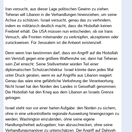
Iran versucht, aus dieser Lage politischen Gewinn zu ziehen.
Teheran will Libanon in die Verhandlungen hineinziehen, um seine
Achse zu schützen. Israel versucht, genau das zu verhindern,
indem es militärisch deutlich macht, dass die Hisbollah keinen
Freibrief erhält. Die USA müssen nun entscheiden, ob sie Irans
Versuch, alle Fronten miteinander zu verknüpfen, akzeptieren oder
zurückweisen. Für Jerusalem ist die Antwort existenziell.
Denn wenn Iran bestimmen darf, dass ein Angriff auf die Hisbollah
ein Verstoß gegen eine größere Waffenruhe sei, dann hat Teheran
sein Ziel erreicht: Seine Stellvertreter würden Teil einer
diplomatischen Schutzarchitektur. Israel könnte dann jedes Mal
unter Druck geraten, wenn es auf Angriffe aus Libanon reagiert.
Genau das wäre eine gefährliche Verkehrung der Verantwortung.
Nicht Israel hat den Norden des Landes in Geiselhaft genommen.
Die Hisbollah hat den Krieg aus dem Libanon an Israels Grenze
getragen.
Israel steht nun vor einer harten Aufgabe: den Norden zu sichern,
ohne in eine unkontrollierte regionale Ausweitung hineingezogen zu
werden; Washington einzubinden, ohne seine eigene
Handlungsfreiheit aufzugeben; Iran abzuschrecken, ohne seine
Verhandlungsmanöver zu unterschätzen. Der Angriff auf Dahiyeh