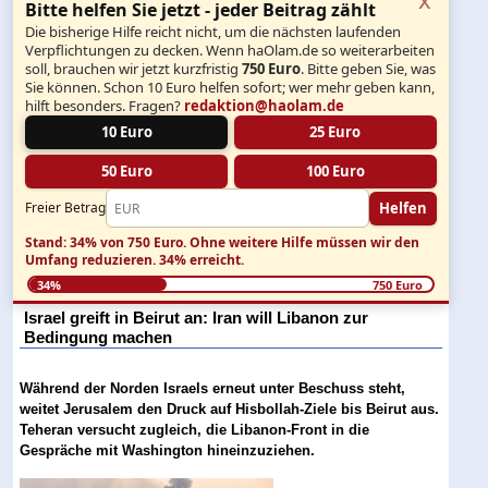
Bitte helfen Sie jetzt - jeder Beitrag zählt
Die bisherige Hilfe reicht nicht, um die nächsten laufenden
Verpflichtungen zu decken. Wenn haOlam.de so weiterarbeiten
soll, brauchen wir jetzt kurzfristig
750 Euro
. Bitte geben Sie, was
Sie können. Schon 10 Euro helfen sofort; wer mehr geben kann,
hilft besonders. Fragen?
redaktion@haolam.de
10 Euro
25 Euro
50 Euro
100 Euro
Helfen
Freier Betrag
Stand: 34% von 750 Euro.
Ohne weitere Hilfe müssen wir den
Umfang reduzieren.
34% erreicht.
34%
750 Euro
Israel greift in Beirut an: Iran will Libanon zur
Bedingung machen
Während der Norden Israels erneut unter Beschuss steht,
weitet Jerusalem den Druck auf Hisbollah-Ziele bis Beirut aus.
Teheran versucht zugleich, die Libanon-Front in die
Gespräche mit Washington hineinzuziehen.