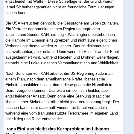
entscheidet mit Waffen. Diese Schieflage ist der Grund, warum
Israel Sicherheitsgarantien nicht an freundliche Formulierungen
binden kann.
Die USA versuchen dennoch, die Gespräche am Leben zu halten.
Ein Vertreter der amerikanischen Regierung sagte dem
israelischen Sender KAN, die Logik Washingtons bestehe darin,
die Kämpfe im Libanon einzugrenzen und nicht zum eigentlichen
Verhandlungsthema werden zu lassen. Das ist diplomatisch
nachvollziehbar, aber riskant. Denn wenn die Realität an der Front
ausgeklammert wird, während Raketen und Drohnen weiterfliegen,
entsteht eine Lücke zwischen Verhandlungstisch und Wirklichkeit.
Nach Berichten von KAN arbeitet die US-Regierung zudem an
einem Plan, nach dem amerikanische Kräfte libanesische
Einheiten ausbilden sollen, damit diese gegen die Hisbollah in
Beirut vorgehen können. Das wäre ein politisch heikler, aber
entscheidender Ansatz. Denn ohne eine Stärkung staatlicher
libanesischer Sicherheitskräfte bleibt jede Vereinbarung fragil. Der
Libanon kann nicht dauerhaft Frieden mit Israel verhandeln,
während eine vom Iran unterstützte Terrorarmee im eigenen Land
über Krieg und Ruhe entscheidet.
Irans Einfluss bleibt das Kernproblem im Libanon