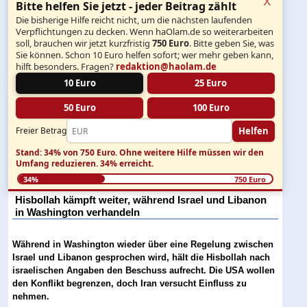
Bitte helfen Sie jetzt - jeder Beitrag zählt
Die bisherige Hilfe reicht nicht, um die nächsten laufenden
Verpflichtungen zu decken. Wenn haOlam.de so weiterarbeiten
soll, brauchen wir jetzt kurzfristig
750 Euro
. Bitte geben Sie, was
Sie können. Schon 10 Euro helfen sofort; wer mehr geben kann,
hilft besonders. Fragen?
redaktion@haolam.de
10 Euro
25 Euro
50 Euro
100 Euro
Helfen
Freier Betrag
Stand: 34% von 750 Euro.
Ohne weitere Hilfe müssen wir den
Umfang reduzieren.
34% erreicht.
34%
750 Euro
Hisbollah kämpft weiter, während Israel und Libanon
in Washington verhandeln
Während in Washington wieder über eine Regelung zwischen
Israel und Libanon gesprochen wird, hält die Hisbollah nach
israelischen Angaben den Beschuss aufrecht. Die USA wollen
den Konflikt begrenzen, doch Iran versucht Einfluss zu
nehmen.