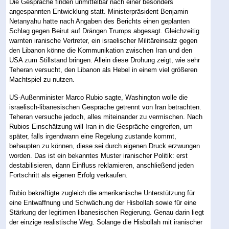
Die Gespräche finden unmittelbar nach einer besonders
angespannten Entwicklung statt. Ministerpräsident Benjamin
Netanyahu hatte nach Angaben des Berichts einen geplanten
Schlag gegen Beirut auf Drängen Trumps abgesagt. Gleichzeitig
warnten iranische Vertreter, ein israelischer Militäreinsatz gegen
den Libanon könne die Kommunikation zwischen Iran und den
USA zum Stillstand bringen. Allein diese Drohung zeigt, wie sehr
Teheran versucht, den Libanon als Hebel in einem viel größeren
Machtspiel zu nutzen.
US-Außenminister Marco Rubio sagte, Washington wolle die
israelisch-libanesischen Gespräche getrennt von Iran betrachten.
Teheran versuche jedoch, alles miteinander zu vermischen. Nach
Rubios Einschätzung will Iran in die Gespräche eingreifen, um
später, falls irgendwann eine Regelung zustande kommt,
behaupten zu können, diese sei durch eigenen Druck erzwungen
worden. Das ist ein bekanntes Muster iranischer Politik: erst
destabilisieren, dann Einfluss reklamieren, anschließend jeden
Fortschritt als eigenen Erfolg verkaufen.
Rubio bekräftigte zugleich die amerikanische Unterstützung für
eine Entwaffnung und Schwächung der Hisbollah sowie für eine
Stärkung der legitimen libanesischen Regierung. Genau darin liegt
der einzige realistische Weg. Solange die Hisbollah mit iranischer