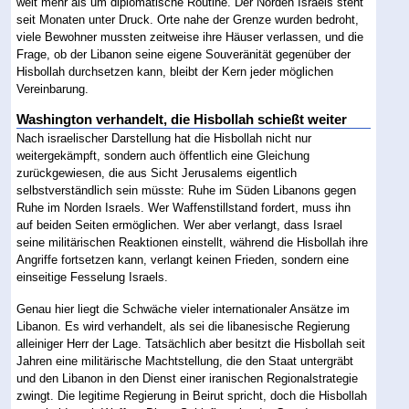
weit mehr als um diplomatische Routine. Der Norden Israels steht
seit Monaten unter Druck. Orte nahe der Grenze wurden bedroht,
viele Bewohner mussten zeitweise ihre Häuser verlassen, und die
Frage, ob der Libanon seine eigene Souveränität gegenüber der
Hisbollah durchsetzen kann, bleibt der Kern jeder möglichen
Vereinbarung.
Washington verhandelt, die Hisbollah schießt weiter
Nach israelischer Darstellung hat die Hisbollah nicht nur
weitergekämpft, sondern auch öffentlich eine Gleichung
zurückgewiesen, die aus Sicht Jerusalems eigentlich
selbstverständlich sein müsste: Ruhe im Süden Libanons gegen
Ruhe im Norden Israels. Wer Waffenstillstand fordert, muss ihn
auf beiden Seiten ermöglichen. Wer aber verlangt, dass Israel
seine militärischen Reaktionen einstellt, während die Hisbollah ihre
Angriffe fortsetzen kann, verlangt keinen Frieden, sondern eine
einseitige Fesselung Israels.
Genau hier liegt die Schwäche vieler internationaler Ansätze im
Libanon. Es wird verhandelt, als sei die libanesische Regierung
alleiniger Herr der Lage. Tatsächlich aber besitzt die Hisbollah seit
Jahren eine militärische Machtstellung, die den Staat untergräbt
und den Libanon in den Dienst einer iranischen Regionalstrategie
zwingt. Die legitime Regierung in Beirut spricht, doch die Hisbollah