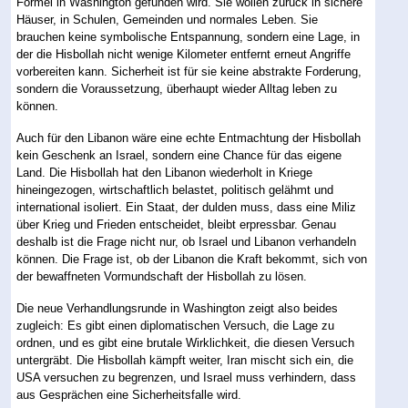
Formel in Washington gefunden wird. Sie wollen zurück in sichere
Häuser, in Schulen, Gemeinden und normales Leben. Sie
brauchen keine symbolische Entspannung, sondern eine Lage, in
der die Hisbollah nicht wenige Kilometer entfernt erneut Angriffe
vorbereiten kann. Sicherheit ist für sie keine abstrakte Forderung,
sondern die Voraussetzung, überhaupt wieder Alltag leben zu
können.
Auch für den Libanon wäre eine echte Entmachtung der Hisbollah
kein Geschenk an Israel, sondern eine Chance für das eigene
Land. Die Hisbollah hat den Libanon wiederholt in Kriege
hineingezogen, wirtschaftlich belastet, politisch gelähmt und
international isoliert. Ein Staat, der dulden muss, dass eine Miliz
über Krieg und Frieden entscheidet, bleibt erpressbar. Genau
deshalb ist die Frage nicht nur, ob Israel und Libanon verhandeln
können. Die Frage ist, ob der Libanon die Kraft bekommt, sich von
der bewaffneten Vormundschaft der Hisbollah zu lösen.
Die neue Verhandlungsrunde in Washington zeigt also beides
zugleich: Es gibt einen diplomatischen Versuch, die Lage zu
ordnen, und es gibt eine brutale Wirklichkeit, die diesen Versuch
untergräbt. Die Hisbollah kämpft weiter, Iran mischt sich ein, die
USA versuchen zu begrenzen, und Israel muss verhindern, dass
aus Gesprächen eine Sicherheitsfalle wird.