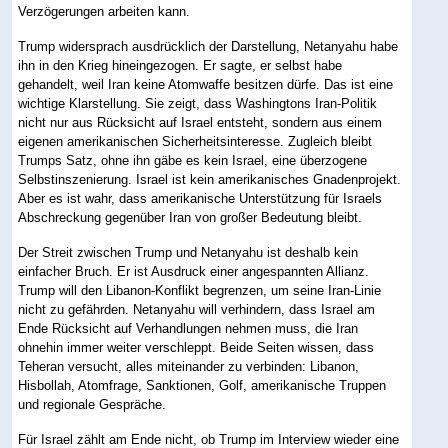
Verzögerungen arbeiten kann.
Trump widersprach ausdrücklich der Darstellung, Netanyahu habe
ihn in den Krieg hineingezogen. Er sagte, er selbst habe
gehandelt, weil Iran keine Atomwaffe besitzen dürfe. Das ist eine
wichtige Klarstellung. Sie zeigt, dass Washingtons Iran-Politik
nicht nur aus Rücksicht auf Israel entsteht, sondern aus einem
eigenen amerikanischen Sicherheitsinteresse. Zugleich bleibt
Trumps Satz, ohne ihn gäbe es kein Israel, eine überzogene
Selbstinszenierung. Israel ist kein amerikanisches Gnadenprojekt.
Aber es ist wahr, dass amerikanische Unterstützung für Israels
Abschreckung gegenüber Iran von großer Bedeutung bleibt.
Der Streit zwischen Trump und Netanyahu ist deshalb kein
einfacher Bruch. Er ist Ausdruck einer angespannten Allianz.
Trump will den Libanon-Konflikt begrenzen, um seine Iran-Linie
nicht zu gefährden. Netanyahu will verhindern, dass Israel am
Ende Rücksicht auf Verhandlungen nehmen muss, die Iran
ohnehin immer weiter verschleppt. Beide Seiten wissen, dass
Teheran versucht, alles miteinander zu verbinden: Libanon,
Hisbollah, Atomfrage, Sanktionen, Golf, amerikanische Truppen
und regionale Gespräche.
Für Israel zählt am Ende nicht, ob Trump im Interview wieder eine