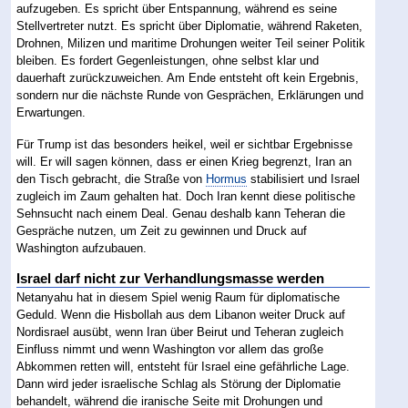
aufzugeben. Es spricht über Entspannung, während es seine
Stellvertreter nutzt. Es spricht über Diplomatie, während Raketen,
Drohnen, Milizen und maritime Drohungen weiter Teil seiner Politik
bleiben. Es fordert Gegenleistungen, ohne selbst klar und
dauerhaft zurückzuweichen. Am Ende entsteht oft kein Ergebnis,
sondern nur die nächste Runde von Gesprächen, Erklärungen und
Erwartungen.
Für Trump ist das besonders heikel, weil er sichtbar Ergebnisse
will. Er will sagen können, dass er einen Krieg begrenzt, Iran an
den Tisch gebracht, die Straße von
Hormus
stabilisiert und Israel
zugleich im Zaum gehalten hat. Doch Iran kennt diese politische
Sehnsucht nach einem Deal. Genau deshalb kann Teheran die
Gespräche nutzen, um Zeit zu gewinnen und Druck auf
Washington aufzubauen.
Israel darf nicht zur Verhandlungsmasse werden
Netanyahu hat in diesem Spiel wenig Raum für diplomatische
Geduld. Wenn die Hisbollah aus dem Libanon weiter Druck auf
Nordisrael ausübt, wenn Iran über Beirut und Teheran zugleich
Einfluss nimmt und wenn Washington vor allem das große
Abkommen retten will, entsteht für Israel eine gefährliche Lage.
Dann wird jeder israelische Schlag als Störung der Diplomatie
behandelt, während die iranische Seite mit Drohungen und