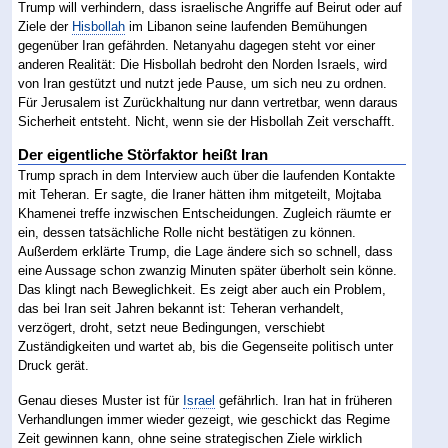
Trump will verhindern, dass israelische Angriffe auf Beirut oder auf
Ziele der
Hisbollah
im Libanon seine laufenden Bemühungen
gegenüber Iran gefährden. Netanyahu dagegen steht vor einer
anderen Realität: Die Hisbollah bedroht den Norden Israels, wird
von Iran gestützt und nutzt jede Pause, um sich neu zu ordnen.
Für Jerusalem ist Zurückhaltung nur dann vertretbar, wenn daraus
Sicherheit entsteht. Nicht, wenn sie der Hisbollah Zeit verschafft.
Der eigentliche Störfaktor heißt Iran
Trump sprach in dem Interview auch über die laufenden Kontakte
mit Teheran. Er sagte, die Iraner hätten ihm mitgeteilt, Mojtaba
Khamenei treffe inzwischen Entscheidungen. Zugleich räumte er
ein, dessen tatsächliche Rolle nicht bestätigen zu können.
Außerdem erklärte Trump, die Lage ändere sich so schnell, dass
eine Aussage schon zwanzig Minuten später überholt sein könne.
Das klingt nach Beweglichkeit. Es zeigt aber auch ein Problem,
das bei Iran seit Jahren bekannt ist: Teheran verhandelt,
verzögert, droht, setzt neue Bedingungen, verschiebt
Zuständigkeiten und wartet ab, bis die Gegenseite politisch unter
Druck gerät.
Genau dieses Muster ist für
Israel
gefährlich. Iran hat in früheren
Verhandlungen immer wieder gezeigt, wie geschickt das Regime
Zeit gewinnen kann, ohne seine strategischen Ziele wirklich