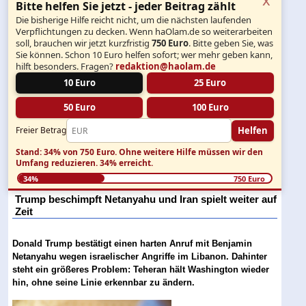
Bitte helfen Sie jetzt - jeder Beitrag zählt
Die bisherige Hilfe reicht nicht, um die nächsten laufenden
Verpflichtungen zu decken. Wenn haOlam.de so weiterarbeiten
soll, brauchen wir jetzt kurzfristig
750 Euro
. Bitte geben Sie, was
Sie können. Schon 10 Euro helfen sofort; wer mehr geben kann,
hilft besonders. Fragen?
redaktion@haolam.de
10 Euro
25 Euro
50 Euro
100 Euro
Helfen
Freier Betrag
Stand: 34% von 750 Euro.
Ohne weitere Hilfe müssen wir den
Umfang reduzieren.
34% erreicht.
34%
750 Euro
Trump beschimpft Netanyahu und Iran spielt weiter auf
Zeit
Donald Trump bestätigt einen harten Anruf mit Benjamin
Netanyahu wegen israelischer Angriffe im Libanon. Dahinter
steht ein größeres Problem: Teheran hält Washington wieder
hin, ohne seine Linie erkennbar zu ändern.