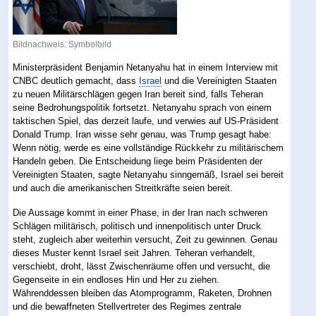
Bildnachweis: Symbolbild
Ministerpräsident Benjamin Netanyahu hat in einem Interview mit
CNBC deutlich gemacht, dass
Israel
und die Vereinigten Staaten
zu neuen Militärschlägen gegen Iran bereit sind, falls Teheran
seine Bedrohungspolitik fortsetzt. Netanyahu sprach von einem
taktischen Spiel, das derzeit laufe, und verwies auf US-Präsident
Donald Trump. Iran wisse sehr genau, was Trump gesagt habe:
Wenn nötig, werde es eine vollständige Rückkehr zu militärischem
Handeln geben. Die Entscheidung liege beim Präsidenten der
Vereinigten Staaten, sagte Netanyahu sinngemäß, Israel sei bereit
und auch die amerikanischen Streitkräfte seien bereit.
Die Aussage kommt in einer Phase, in der Iran nach schweren
Schlägen militärisch, politisch und innenpolitisch unter Druck
steht, zugleich aber weiterhin versucht, Zeit zu gewinnen. Genau
dieses Muster kennt Israel seit Jahren. Teheran verhandelt,
verschiebt, droht, lässt Zwischenräume offen und versucht, die
Gegenseite in ein endloses Hin und Her zu ziehen.
Währenddessen bleiben das Atomprogramm, Raketen, Drohnen
und die bewaffneten Stellvertreter des Regimes zentrale