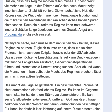
Illusion, dass das Regime morgen fallen müsse. Er beschreibt
vielmehr eine Lage, in der Teheran äußerlich noch Macht zeigt,
innerlich aber an Stabilität verliert. Die wirtschaftliche Not, die
Repression, die Wut vieler Iraner, die internationale Isolation und
die militärischen Niederlagen der iranischen Achse haben Spuren
hinterlassen. Doch ein autoritäres Regime kann trotz schwerer
innerer Schäden lange überleben, wenn es Gewalt, Angst und
Propaganda
erfolgreich einsetzt.
Netanyahu sagte, man müsse dem iranischen Volk helfen, dieses
Regime zu stürzen. Zugleich räumte er ein, dass ein solcher
Prozess nicht nach dem Zeitplan Israels oder der USA ablaufe.
Das ist eine nüchterne Einschätzung. Israel kann Druck erzeugen,
militärische Fähigkeiten zerstören, Geheimdienstoperationen
führen und internationale Unterstützung suchen. Aber ob und wann
die Menschen in Iran selbst die Macht des Regimes brechen, lässt
sich nicht von außen festlegen.
Das macht die Lage so gefährlich. Ein geschwächtes Regime ist
nicht automatisch ein friedlicheres Regime. Es kann im Gegenteil
noch riskanter handeln, um Stärke zu demonstrieren. Es kann
seine Stellvertreter aktivieren, Angriffe am Golf auslösen, Israel
bedrohen oder den Westen mit neuen Verhandlungen beschäftigen.
Für Israel ist deshalb klar: Hoffnung auf innere Risse ersetzt keine