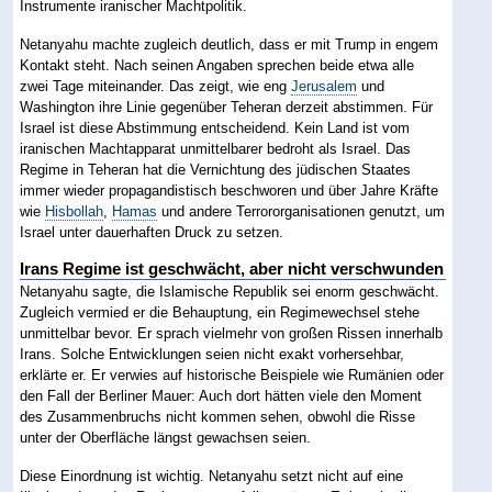
Instrumente iranischer Machtpolitik.
Netanyahu machte zugleich deutlich, dass er mit Trump in engem
Kontakt steht. Nach seinen Angaben sprechen beide etwa alle
zwei Tage miteinander. Das zeigt, wie eng
Jerusalem
und
Washington ihre Linie gegenüber Teheran derzeit abstimmen. Für
Israel ist diese Abstimmung entscheidend. Kein Land ist vom
iranischen Machtapparat unmittelbarer bedroht als Israel. Das
Regime in Teheran hat die Vernichtung des jüdischen Staates
immer wieder propagandistisch beschworen und über Jahre Kräfte
wie
Hisbollah
,
Hamas
und andere Terrororganisationen genutzt, um
Israel unter dauerhaften Druck zu setzen.
Irans Regime ist geschwächt, aber nicht verschwunden
Netanyahu sagte, die Islamische Republik sei enorm geschwächt.
Zugleich vermied er die Behauptung, ein Regimewechsel stehe
unmittelbar bevor. Er sprach vielmehr von großen Rissen innerhalb
Irans. Solche Entwicklungen seien nicht exakt vorhersehbar,
erklärte er. Er verwies auf historische Beispiele wie Rumänien oder
den Fall der Berliner Mauer: Auch dort hätten viele den Moment
des Zusammenbruchs nicht kommen sehen, obwohl die Risse
unter der Oberfläche längst gewachsen seien.
Diese Einordnung ist wichtig. Netanyahu setzt nicht auf eine