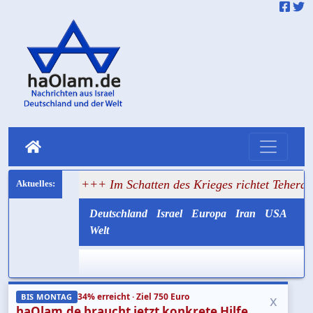
en
+++ Im Schatten des Krieges richtet Teheran weiter hin
Deutschland
Israel
Europa
Iran
USA
Welt
34% erreicht · Ziel 750 Euro
x
BIS MONTAG
haOlam.de braucht jetzt konkrete Hilfe