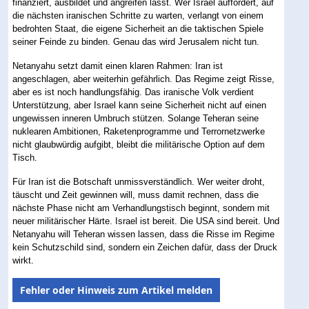
finanziert, ausbildet und angreifen lässt. Wer Israel auffordert, auf
die nächsten iranischen Schritte zu warten, verlangt von einem
bedrohten Staat, die eigene Sicherheit an die taktischen Spiele
seiner Feinde zu binden. Genau das wird Jerusalem nicht tun.
Netanyahu setzt damit einen klaren Rahmen: Iran ist
angeschlagen, aber weiterhin gefährlich. Das Regime zeigt Risse,
aber es ist noch handlungsfähig. Das iranische Volk verdient
Unterstützung, aber Israel kann seine Sicherheit nicht auf einen
ungewissen inneren Umbruch stützen. Solange Teheran seine
nuklearen Ambitionen, Raketenprogramme und Terrornetzwerke
nicht glaubwürdig aufgibt, bleibt die militärische Option auf dem
Tisch.
Für Iran ist die Botschaft unmissverständlich. Wer weiter droht,
täuscht und Zeit gewinnen will, muss damit rechnen, dass die
nächste Phase nicht am Verhandlungstisch beginnt, sondern mit
neuer militärischer Härte. Israel ist bereit. Die USA sind bereit. Und
Netanyahu will Teheran wissen lassen, dass die Risse im Regime
kein Schutzschild sind, sondern ein Zeichen dafür, dass der Druck
wirkt.
Fehler oder Hinweis zum Artikel melden