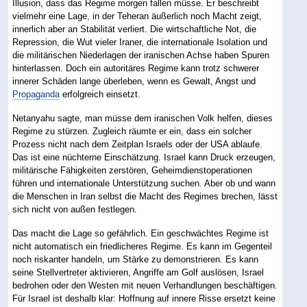
Illusion, dass das Regime morgen fallen müsse. Er beschreibt
vielmehr eine Lage, in der Teheran äußerlich noch Macht zeigt,
innerlich aber an Stabilität verliert. Die wirtschaftliche Not, die
Repression, die Wut vieler Iraner, die internationale Isolation und
die militärischen Niederlagen der iranischen Achse haben Spuren
hinterlassen. Doch ein autoritäres Regime kann trotz schwerer
innerer Schäden lange überleben, wenn es Gewalt, Angst und
Propaganda
erfolgreich einsetzt.
Netanyahu sagte, man müsse dem iranischen Volk helfen, dieses
Regime zu stürzen. Zugleich räumte er ein, dass ein solcher
Prozess nicht nach dem Zeitplan Israels oder der USA ablaufe.
Das ist eine nüchterne Einschätzung. Israel kann Druck erzeugen,
militärische Fähigkeiten zerstören, Geheimdienstoperationen
führen und internationale Unterstützung suchen. Aber ob und wann
die Menschen in Iran selbst die Macht des Regimes brechen, lässt
sich nicht von außen festlegen.
Das macht die Lage so gefährlich. Ein geschwächtes Regime ist
nicht automatisch ein friedlicheres Regime. Es kann im Gegenteil
noch riskanter handeln, um Stärke zu demonstrieren. Es kann
seine Stellvertreter aktivieren, Angriffe am Golf auslösen, Israel
bedrohen oder den Westen mit neuen Verhandlungen beschäftigen.
Für Israel ist deshalb klar: Hoffnung auf innere Risse ersetzt keine