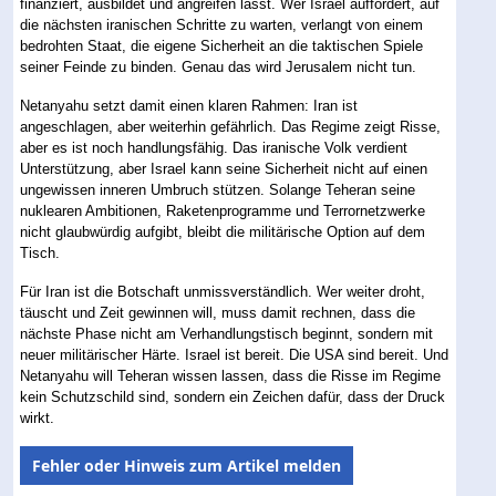
finanziert, ausbildet und angreifen lässt. Wer Israel auffordert, auf
die nächsten iranischen Schritte zu warten, verlangt von einem
bedrohten Staat, die eigene Sicherheit an die taktischen Spiele
seiner Feinde zu binden. Genau das wird Jerusalem nicht tun.
Netanyahu setzt damit einen klaren Rahmen: Iran ist
angeschlagen, aber weiterhin gefährlich. Das Regime zeigt Risse,
aber es ist noch handlungsfähig. Das iranische Volk verdient
Unterstützung, aber Israel kann seine Sicherheit nicht auf einen
ungewissen inneren Umbruch stützen. Solange Teheran seine
nuklearen Ambitionen, Raketenprogramme und Terrornetzwerke
nicht glaubwürdig aufgibt, bleibt die militärische Option auf dem
Tisch.
Für Iran ist die Botschaft unmissverständlich. Wer weiter droht,
täuscht und Zeit gewinnen will, muss damit rechnen, dass die
nächste Phase nicht am Verhandlungstisch beginnt, sondern mit
neuer militärischer Härte. Israel ist bereit. Die USA sind bereit. Und
Netanyahu will Teheran wissen lassen, dass die Risse im Regime
kein Schutzschild sind, sondern ein Zeichen dafür, dass der Druck
wirkt.
Fehler oder Hinweis zum Artikel melden