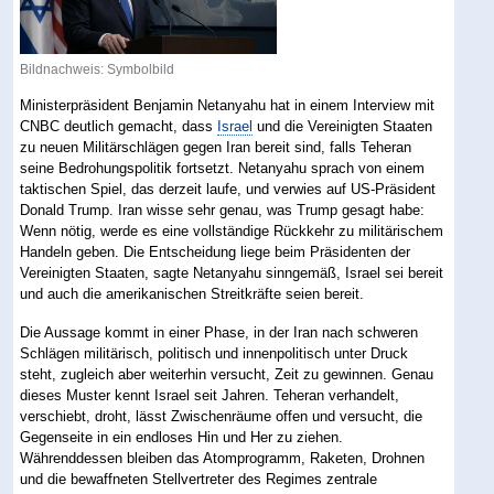
Bildnachweis: Symbolbild
Ministerpräsident Benjamin Netanyahu hat in einem Interview mit
CNBC deutlich gemacht, dass
Israel
und die Vereinigten Staaten
zu neuen Militärschlägen gegen Iran bereit sind, falls Teheran
seine Bedrohungspolitik fortsetzt. Netanyahu sprach von einem
taktischen Spiel, das derzeit laufe, und verwies auf US-Präsident
Donald Trump. Iran wisse sehr genau, was Trump gesagt habe:
Wenn nötig, werde es eine vollständige Rückkehr zu militärischem
Handeln geben. Die Entscheidung liege beim Präsidenten der
Vereinigten Staaten, sagte Netanyahu sinngemäß, Israel sei bereit
und auch die amerikanischen Streitkräfte seien bereit.
Die Aussage kommt in einer Phase, in der Iran nach schweren
Schlägen militärisch, politisch und innenpolitisch unter Druck
steht, zugleich aber weiterhin versucht, Zeit zu gewinnen. Genau
dieses Muster kennt Israel seit Jahren. Teheran verhandelt,
verschiebt, droht, lässt Zwischenräume offen und versucht, die
Gegenseite in ein endloses Hin und Her zu ziehen.
Währenddessen bleiben das Atomprogramm, Raketen, Drohnen
und die bewaffneten Stellvertreter des Regimes zentrale