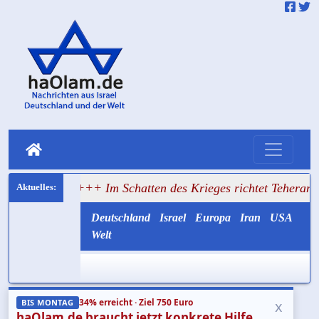
n
+++ Im Schatten des Krieges richtet Teheran weiter hin
Deutschland
Israel
Europa
Iran
USA
Welt
34% erreicht · Ziel 750 Euro
x
BIS MONTAG
haOlam.de braucht jetzt konkrete Hilfe