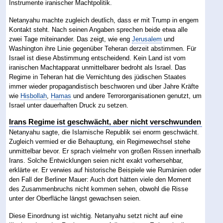
Instrumente iranischer Machtpolitik.
Netanyahu machte zugleich deutlich, dass er mit Trump in engem
Kontakt steht. Nach seinen Angaben sprechen beide etwa alle
zwei Tage miteinander. Das zeigt, wie eng
Jerusalem
und
Washington ihre Linie gegenüber Teheran derzeit abstimmen. Für
Israel ist diese Abstimmung entscheidend. Kein Land ist vom
iranischen Machtapparat unmittelbarer bedroht als Israel. Das
Regime in Teheran hat die Vernichtung des jüdischen Staates
immer wieder propagandistisch beschworen und über Jahre Kräfte
wie
Hisbollah
,
Hamas
und andere Terrororganisationen genutzt, um
Israel unter dauerhaften Druck zu setzen.
Irans Regime ist geschwächt, aber nicht verschwunden
Netanyahu sagte, die Islamische Republik sei enorm geschwächt.
Zugleich vermied er die Behauptung, ein Regimewechsel stehe
unmittelbar bevor. Er sprach vielmehr von großen Rissen innerhalb
Irans. Solche Entwicklungen seien nicht exakt vorhersehbar,
erklärte er. Er verwies auf historische Beispiele wie Rumänien oder
den Fall der Berliner Mauer: Auch dort hätten viele den Moment
des Zusammenbruchs nicht kommen sehen, obwohl die Risse
unter der Oberfläche längst gewachsen seien.
Diese Einordnung ist wichtig. Netanyahu setzt nicht auf eine