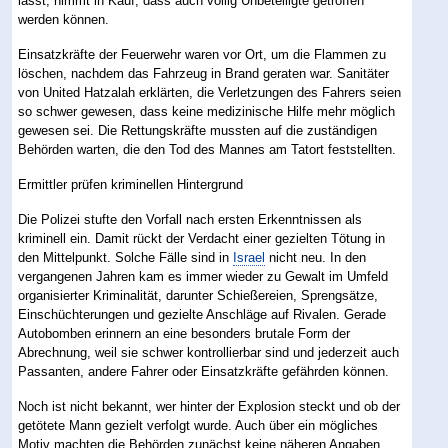
lässt, nimmt in Kauf, dass auch völlig Unbeteiligte getroffen
werden können.
Einsatzkräfte der Feuerwehr waren vor Ort, um die Flammen zu
löschen, nachdem das Fahrzeug in Brand geraten war. Sanitäter
von United Hatzalah erklärten, die Verletzungen des Fahrers seien
so schwer gewesen, dass keine medizinische Hilfe mehr möglich
gewesen sei. Die Rettungskräfte mussten auf die zuständigen
Behörden warten, die den Tod des Mannes am Tatort feststellten.
Ermittler prüfen kriminellen Hintergrund
Die Polizei stufte den Vorfall nach ersten Erkenntnissen als
kriminell ein. Damit rückt der Verdacht einer gezielten Tötung in
den Mittelpunkt. Solche Fälle sind in
Israel
nicht neu. In den
vergangenen Jahren kam es immer wieder zu Gewalt im Umfeld
organisierter Kriminalität, darunter Schießereien, Sprengsätze,
Einschüchterungen und gezielte Anschläge auf Rivalen. Gerade
Autobomben erinnern an eine besonders brutale Form der
Abrechnung, weil sie schwer kontrollierbar sind und jederzeit auch
Passanten, andere Fahrer oder Einsatzkräfte gefährden können.
Noch ist nicht bekannt, wer hinter der Explosion steckt und ob der
getötete Mann gezielt verfolgt wurde. Auch über ein mögliches
Motiv machten die Behörden zunächst keine näheren Angaben.