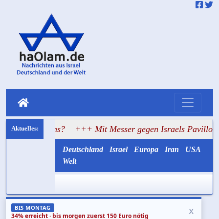
lans?
+++ Mit Messer gegen Israels Pavillon: Hass erreic
Deutschland
Israel
Europa
Iran
USA
Welt
x
BIS MONTAG
34% erreicht · bis morgen zuerst 150 Euro nötig