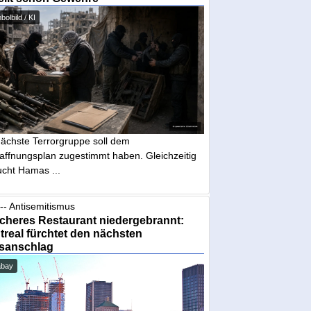
olbild / KI
nächste Terrorgruppe soll dem
affnungsplan zugestimmt haben. Gleichzeitig
ucht Hamas ...
-- Antisemitismus
cheres Restaurant niedergebrannt:
real fürchtet den nächsten
sanschlag
abay