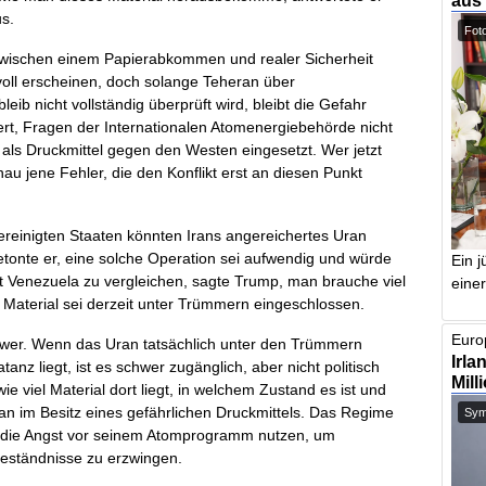
aus
s.
Foto
d zwischen einem Papierabkommen und realer Sicherheit
tvoll erscheinen, doch solange Teheran über
ib nicht vollständig überprüft wird, bleibt die Gefahr
ert, Fragen der Internationalen Atomenergiebehörde nicht
ls Druckmittel gegen den Westen eingesetzt. Wer jetzt
au jene Fehler, die den Konflikt erst an diesen Punkt
ereinigten Staaten könnten Irans angereichertes Uran
tonte er, eine solche Operation sei aufwendig und würde
Ein j
t Venezuela zu vergleichen, sagte Trump, man brauche viel
einer
Material sei derzeit unter Trümmern eingeschlossen.
Europ
wer. Wenn das Uran tatsächlich unter den Trümmern
Irla
nz liegt, ist es schwer zugänglich, aber nicht politisch
Mill
e viel Material dort liegt, in welchem Zustand es ist und
ran im Besitz eines gefährlichen Druckmittels. Das Regime
Symb
h die Angst vor seinem Atomprogramm nutzen, um
geständnisse zu erzwingen.