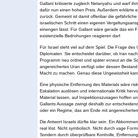
Gallant kritisierte zugleich Netanyahu und warf i
dafür nun einen hohen Preis. Außerdem erklärte er
zurück. Gemeint ist damit offenbar die gefährliche
israelischen Schritt einen eigenen Vergeltungsan
einengen lässt. Für Gallant wäre gerade das ein F
existenzielle Bedrohungen reagieren darf.
Für Israel steht viel auf dem Spiel. Die Frage des U
Diplomaten. Sie entscheidet darüber, ob Iran nach
Programm neu ordnet und später erneut an die Sch
angereichertes Uran verfügt oder dessen Bestand 
Macht zu machen. Genau diese Ungewissheit kann 
Eine physische Entfernung des Materials wäre ris
Eskalation auslösen und internationale Kritik hervor
Material lassen, auf Inspektionszusagen hoffen un
Gallants Aussage zwingt deshalb zur entscheidende
oder ein Regime, das am Ende mit angereichertem
Die Antwort Israels dürfte klar sein. Ein Abkomm
real löst. Nicht symbolisch. Nicht durch vage Form
Sondern durch überprüfbare Kontrolle, Entfernun