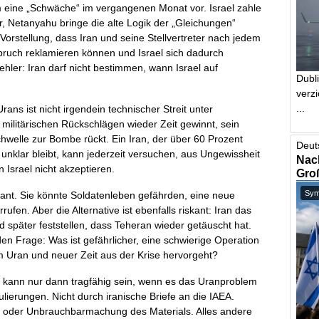
hm eine „Schwäche“ im vergangenen Monat vor. Israel zahle
, Netanyahu bringe die alte Logik der „Gleichungen“
 Vorstellung, dass Iran und seine Stellvertreter nach jedem
spruch reklamieren können und Israel sich dadurch
ehler: Iran darf nicht bestimmen, wann Israel auf
Dubl
verzi
...
rans ist nicht irgendein technischer Streit unter
 militärischen Rückschlägen wieder Zeit gewinnt, sein
welle zur Bombe rückt. Ein Iran, der über 60 Prozent
Deut
unklar bleibt, kann jederzeit versuchen, aus Ungewissheit
Nach
Israel nicht akzeptieren.
Gro
Symb
kant. Sie könnte Soldatenleben gefährden, eine neue
rufen. Aber die Alternative ist ebenfalls riskant: Iran das
d später feststellen, dass Teheran wieder getäuscht hat.
n Frage: Was ist gefährlicher, eine schwierige Operation
 Uran und neuer Zeit aus der Krise hervorgeht?
en kann nur dann tragfähig sein, wenn es das Uranproblem
ulierungen. Nicht durch iranische Briefe an die IAEA.
g oder Unbrauchbarmachung des Materials. Alles andere