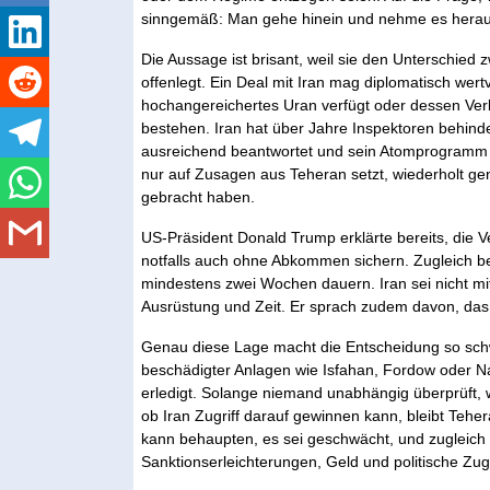
sinngemäß: Man gehe hinein und nehme es herau
Die Aussage ist brisant, weil sie den Unterschie
offenlegt. Ein Deal mit Iran mag diplomatisch wer
hochangereichertes Uran verfügt oder dessen Verble
bestehen. Iran hat über Jahre Inspektoren behind
ausreichend beantwortet und sein Atomprogramm a
nur auf Zusagen aus Teheran setzt, wiederholt gen
gebracht haben.
US-Präsident Donald Trump erklärte bereits, die V
notfalls auch ohne Abkommen sichern. Zugleich be
mindestens zwei Wochen dauern. Iran sei nicht mi
Ausrüstung und Zeit. Er sprach zudem davon, das 
Genau diese Lage macht die Entscheidung so sch
beschädigter Anlagen wie Isfahan, Fordow oder Nata
erledigt. Solange niemand unabhängig überprüft, wi
ob Iran Zugriff darauf gewinnen kann, bleibt Tehe
kann behaupten, es sei geschwächt, und zugleic
Sanktionserleichterungen, Geld und politische Zu