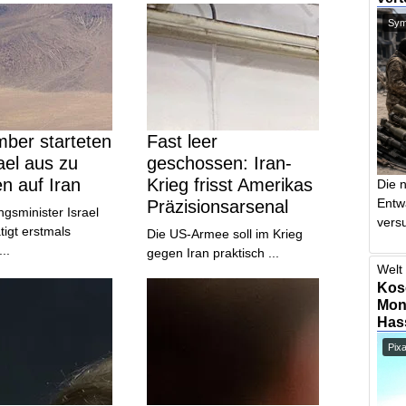
Symb
ber starteten
Fast leer
ael aus zu
geschossen: Iran-
en auf Iran
Krieg frisst Amerikas
Die 
Entw
Präzisionsarsenal
ngsminister Israel
vers
tigt erstmals
Die US-Armee soll im Krieg
...
gegen Iran praktisch ...
Welt 
Kos
Mont
Has
Pix