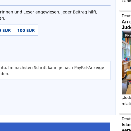
Zahlr
rinnen und Leser angewiesen. Jeder Beitrag hilft,
Deut
en.
An 
Jud
0 EUR
100 EUR
Pix
nto. Im nächsten Schritt kann je nach PayPal-Anzeige
rden.
„Jude
relat
Deut
Isla
vert