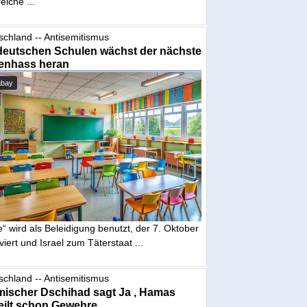
eiche ...
schland -- Antisemitismus
deutschen Schulen wächst der nächste
enhass heran
abay
“ wird als Beleidigung benutzt, der 7. Oktober
iviert und Israel zum Täterstaat ...
schland -- Antisemitismus
mischer Dschihad sagt Ja , Hamas
eilt schon Gewehre