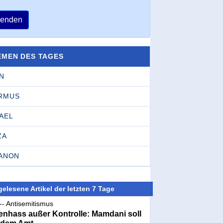
enden
EMEN DES TAGES
N
RMUS
AEL
ZA
BANON
elesene Artikel der letzten 7 Tage
-- Antisemitismus
nhass außer Kontrolle: Mamdani soll