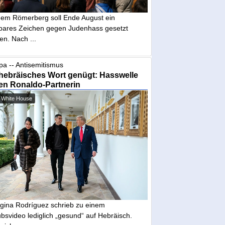
dem Römerberg soll Ende August ein
tbares Zeichen gegen Judenhass gesetzt
en. Nach ...
pa -- Antisemitismus
hebräisches Wort genügt: Hasswelle
en Ronaldo-Partnerin
 White House
gina Rodríguez schrieb zu einem
bsvideo lediglich „gesund“ auf Hebräisch.