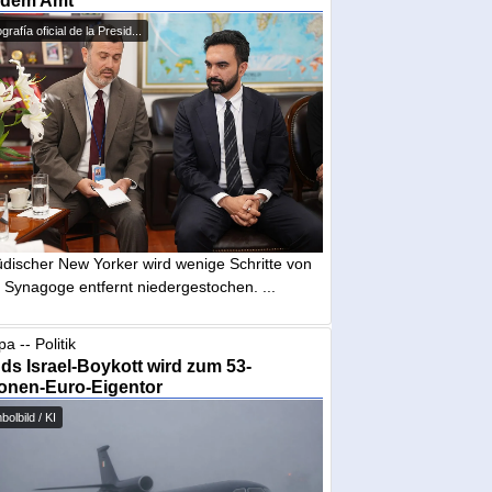
 dem Amt
grafía oficial de la Presid...
üdischer New Yorker wird wenige Schritte von
 Synagoge entfernt niedergestochen. ...
a -- Politik
nds Israel-Boykott wird zum 53-
ionen-Euro-Eigentor
olbild / KI