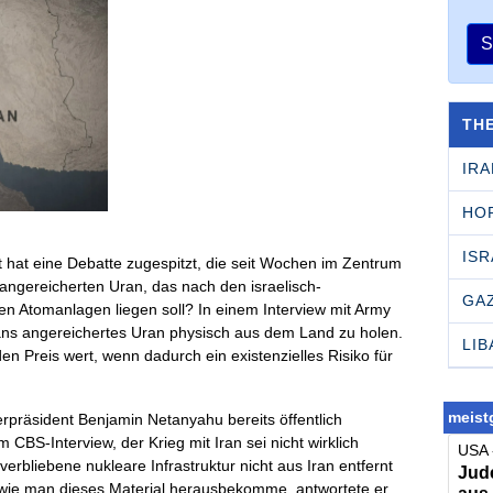
S
TH
IRA
HO
ISR
nt hat eine Debatte zugespitzt, die seit Wochen im Zentrum
angereicherten Uran, das nach den israelisch-
GA
en Atomanlagen liegen soll? In einem Interview mit Army
Irans angereichertes Uran physisch aus dem Land zu holen.
LI
den Preis wert, wenn dadurch ein existenzielles Risiko für
meistg
terpräsident Benjamin Netanyahu bereits öffentlich
CBS-Interview, der Krieg mit Iran sei nicht wirklich
USA 
rbliebene nukleare Infrastruktur nicht aus Iran entfernt
Jude
 wie man dieses Material herausbekomme, antwortete er