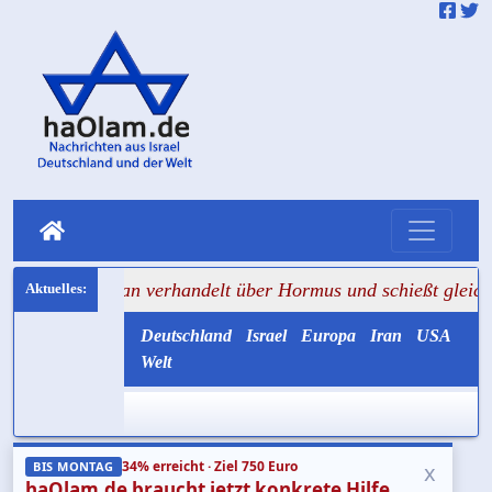
heran verhandelt über Hormus und schießt gleichzeitig auf T
Deutschland
Israel
Europa
Iran
USA
Welt
34% erreicht · Ziel 750 Euro
x
BIS MONTAG
haOlam.de braucht jetzt konkrete Hilfe