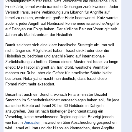
Verteidigungsminister Israel Katz verschärfte die israelische Linie.
Er erklärte, Israel werde iranische Drohungen zurückweisen. Jeder
Versuch Irans, seine Verbindung zum Libanon für Angriffe auf
Israel zu nutzen, werde mit großer Härte beantwortet. Katz warnte
zudem, jeder Angriff auf Nordisrael könne neue israelische Angriffe
auf Dahiyeh zur Folge haben. Der südliche Beiruter Vorort gilt seit
Jahren als Machtzentrum der Hisbollah.
Damit zeichnet sich eine klare israelische Strategie ab: Iran soll
nicht länger die Möglichkeit haben, Israel direkt oder über die
Hisbollah zu bedrohen und anschließend auf internationale
Zurückhaltung zu hoffen. Genau dieses Muster hat Israel zu lange
erlebt: Die Hisbollah greift an, Iran droht, westliche Vermittler
mahnen zur Ruhe, aber die Gefahr für israelische Städte bleibt
bestehen. Netanyahu macht nun deutlich, dass Israel diese
Formel nicht mehr akzeptiert.
Brisant ist auch ein Bericht, wonach Finanzminister Bezalel
Smotrich im Sicherheitskabinett vorgeschlagen haben soll, für jede
iranische Rakete auf Israel 20 bis 30 Gebäude in Dahiyeh
anzugreifen. Das ist nach bisheriger Berichterstattung ein
Vorschlag, keine beschlossene Regierungslinie. Er zeigt jedoch,
wie hart in
Jerusalem
inzwischen über Abschreckung gesprochen
wird. Israel will Iran und der Hisbollah klarmachen, dass Angriffe