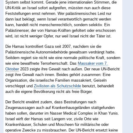
System selbst kommt. Gerade jene internationalen Stimmen, die
UN-Kritik an Israel sofort aufgreifen, müssten nun auch diese
Feststellungen ernst nehmen. Wer palästinensisches Leid nur
dann laut beklagt, wenn Israel verantwortlich gemacht werden
kann, handelt nicht menschenrechtlich, sondern selektiv. Ein
Palästinenser, der von Hamas-Kräften gefoltert oder erschossen
wird, ist nicht weniger Opfer, nur weil Israel nicht der Täter ist.
Die Hamas kontrolliert Gaza seit 2007, nachdem sie die
Palästinensische Autonomiebehörde gewaltsam verdrängt hatte.
Seitdem regiert sie nicht wie eine normale politische Kraft, sondern
wie eine bewaffnete Terrorherrschaft. Das
Massaker vom 7.
Oktober
2023 zeigte ihre Gewalt nach außen. Der neue UN-Bericht
zeigt ihre Gewalt nach innen. Beides gehört zusammen: Eine
Organisation, die israelische Familien massakriert, Geiseln
verschleppt und
Zivilisten als Schutzschilde
benutzt, behandelt
auch die eigene Bevölkerung nicht als freie Bürger.
Der Bericht erwähnt zudem, dass Bestrafungen nach
Zeugenaussagen auch auf Krankenhausgeländen stattgefunden
haben sollen, darunter im Nasser Medical Complex in Khan Yunis.
Israel wirft der Hamas seit Langem vor, zivile Orte wie
Krankenhäuser, Schulen und Moscheen für militärische oder
operative Zwecke zu missbrauchen. Der UN-Bericht ersetzt keine