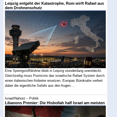
Leipzig entgeht der Katastrophe, Rom wirft Rafael aus
dem Drohnenschutz
Eine Sprengstoffdrohne blieb in Leipzig stundenlang unentdeckt.
Gleichzeitig muss Fiumicino das israelische Rafael System durch
einen italienischen Anbieter ersetzen. Europas Bürokratie verliert
dabei die eigentliche Gefahr aus den Augen....
Israel/Nahost -- Politik
Libanons Premier: Die Hisbollah half Israel am meisten