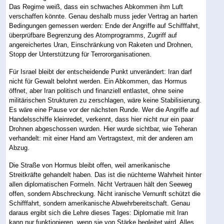
Das Regime weiß, dass ein schwaches Abkommen ihm Luft
verschaffen könnte. Genau deshalb muss jeder Vertrag an harten
Bedingungen gemessen werden: Ende der Angriffe auf Schifffahrt,
überprüfbare Begrenzung des Atomprogramms, Zugriff auf
angereichertes Uran, Einschränkung von Raketen und Drohnen,
Stopp der Unterstützung für Terrororganisationen.
Für Israel bleibt der entscheidende Punkt unverändert: Iran darf
nicht für Gewalt belohnt werden. Ein Abkommen, das Hormus
öffnet, aber Iran politisch und finanziell entlastet, ohne seine
militärischen Strukturen zu zerschlagen, wäre keine Stabilisierung.
Es wäre eine Pause vor der nächsten Runde. Wer die Angriffe auf
Handelsschiffe kleinredet, verkennt, dass hier nicht nur ein paar
Drohnen abgeschossen wurden. Hier wurde sichtbar, wie Teheran
verhandelt: mit einer Hand am Vertragstext, mit der anderen am
Abzug.
Die Straße von Hormus bleibt offen, weil amerikanische
Streitkräfte gehandelt haben. Das ist die nüchterne Wahrheit hinter
allen diplomatischen Formeln. Nicht Vertrauen hält den Seeweg
offen, sondern Abschreckung. Nicht iranische Vernunft schützt die
Schifffahrt, sondern amerikanische Abwehrbereitschaft. Genau
daraus ergibt sich die Lehre dieses Tages: Diplomatie mit Iran
kann nur funktionieren, wenn sie von Stärke begleitet wird. Alles