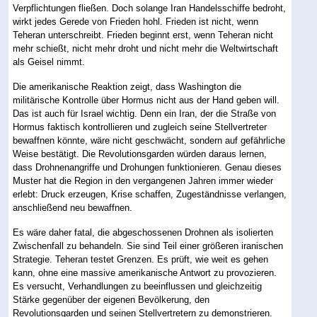
Verpflichtungen fließen. Doch solange Iran Handelsschiffe bedroht,
wirkt jedes Gerede von Frieden hohl. Frieden ist nicht, wenn
Teheran unterschreibt. Frieden beginnt erst, wenn Teheran nicht
mehr schießt, nicht mehr droht und nicht mehr die Weltwirtschaft
als Geisel nimmt.
Die amerikanische Reaktion zeigt, dass Washington die
militärische Kontrolle über Hormus nicht aus der Hand geben will.
Das ist auch für Israel wichtig. Denn ein Iran, der die Straße von
Hormus faktisch kontrollieren und zugleich seine Stellvertreter
bewaffnen könnte, wäre nicht geschwächt, sondern auf gefährliche
Weise bestätigt. Die Revolutionsgarden würden daraus lernen,
dass Drohnenangriffe und Drohungen funktionieren. Genau dieses
Muster hat die Region in den vergangenen Jahren immer wieder
erlebt: Druck erzeugen, Krise schaffen, Zugeständnisse verlangen,
anschließend neu bewaffnen.
Es wäre daher fatal, die abgeschossenen Drohnen als isolierten
Zwischenfall zu behandeln. Sie sind Teil einer größeren iranischen
Strategie. Teheran testet Grenzen. Es prüft, wie weit es gehen
kann, ohne eine massive amerikanische Antwort zu provozieren.
Es versucht, Verhandlungen zu beeinflussen und gleichzeitig
Stärke gegenüber der eigenen Bevölkerung, den
Revolutionsgarden und seinen Stellvertretern zu demonstrieren.