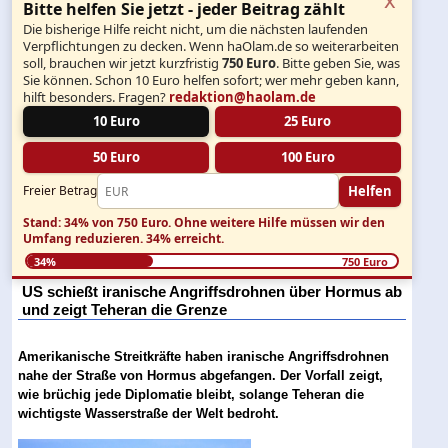
Bitte helfen Sie jetzt - jeder Beitrag zählt
Die bisherige Hilfe reicht nicht, um die nächsten laufenden
Verpflichtungen zu decken. Wenn haOlam.de so weiterarbeiten
soll, brauchen wir jetzt kurzfristig
750 Euro
. Bitte geben Sie, was
Sie können. Schon 10 Euro helfen sofort; wer mehr geben kann,
hilft besonders. Fragen?
redaktion@haolam.de
10 Euro
25 Euro
50 Euro
100 Euro
Helfen
Freier Betrag
Stand: 34% von 750 Euro.
Ohne weitere Hilfe müssen wir den
Umfang reduzieren.
34% erreicht.
34%
750 Euro
US schießt iranische Angriffsdrohnen über Hormus ab
und zeigt Teheran die Grenze
Amerikanische Streitkräfte haben iranische Angriffsdrohnen
nahe der Straße von Hormus abgefangen. Der Vorfall zeigt,
wie brüchig jede Diplomatie bleibt, solange Teheran die
wichtigste Wasserstraße der Welt bedroht.