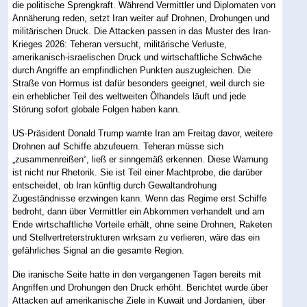
die politische Sprengkraft. Während Vermittler und Diplomaten von
Annäherung reden, setzt Iran weiter auf Drohnen, Drohungen und
militärischen Druck. Die Attacken passen in das Muster des Iran-
Krieges 2026: Teheran versucht, militärische Verluste,
amerikanisch-israelischen Druck und wirtschaftliche Schwäche
durch Angriffe an empfindlichen Punkten auszugleichen. Die
Straße von Hormus ist dafür besonders geeignet, weil durch sie
ein erheblicher Teil des weltweiten Ölhandels läuft und jede
Störung sofort globale Folgen haben kann.
US-Präsident Donald Trump warnte Iran am Freitag davor, weitere
Drohnen auf Schiffe abzufeuern. Teheran müsse sich
„zusammenreißen“, ließ er sinngemäß erkennen. Diese Warnung
ist nicht nur Rhetorik. Sie ist Teil einer Machtprobe, die darüber
entscheidet, ob Iran künftig durch Gewaltandrohung
Zugeständnisse erzwingen kann. Wenn das Regime erst Schiffe
bedroht, dann über Vermittler ein Abkommen verhandelt und am
Ende wirtschaftliche Vorteile erhält, ohne seine Drohnen, Raketen
und Stellvertreterstrukturen wirksam zu verlieren, wäre das ein
gefährliches Signal an die gesamte Region.
Die iranische Seite hatte in den vergangenen Tagen bereits mit
Angriffen und Drohungen den Druck erhöht. Berichtet wurde über
Attacken auf amerikanische Ziele in Kuwait und Jordanien, über