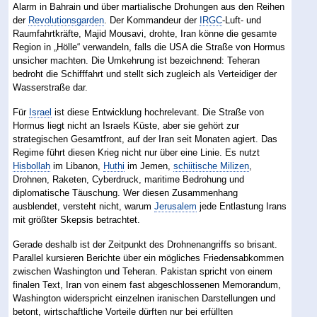
Alarm in Bahrain und über martialische Drohungen aus den Reihen
der
Revolutionsgarden
. Der Kommandeur der
IRGC
-Luft- und
Raumfahrtkräfte, Majid Mousavi, drohte, Iran könne die gesamte
Region in „Hölle“ verwandeln, falls die USA die Straße von Hormus
unsicher machten. Die Umkehrung ist bezeichnend: Teheran
bedroht die Schifffahrt und stellt sich zugleich als Verteidiger der
Wasserstraße dar.
Für
Israel
ist diese Entwicklung hochrelevant. Die Straße von
Hormus liegt nicht an Israels Küste, aber sie gehört zur
strategischen Gesamtfront, auf der Iran seit Monaten agiert. Das
Regime führt diesen Krieg nicht nur über eine Linie. Es nutzt
Hisbollah
im Libanon,
Huthi
im Jemen,
schiitische Milizen
,
Drohnen, Raketen, Cyberdruck, maritime Bedrohung und
diplomatische Täuschung. Wer diesen Zusammenhang
ausblendet, versteht nicht, warum
Jerusalem
jede Entlastung Irans
mit größter Skepsis betrachtet.
Gerade deshalb ist der Zeitpunkt des Drohnenangriffs so brisant.
Parallel kursieren Berichte über ein mögliches Friedensabkommen
zwischen Washington und Teheran. Pakistan spricht von einem
finalen Text, Iran von einem fast abgeschlossenen Memorandum,
Washington widerspricht einzelnen iranischen Darstellungen und
betont, wirtschaftliche Vorteile dürften nur bei erfüllten