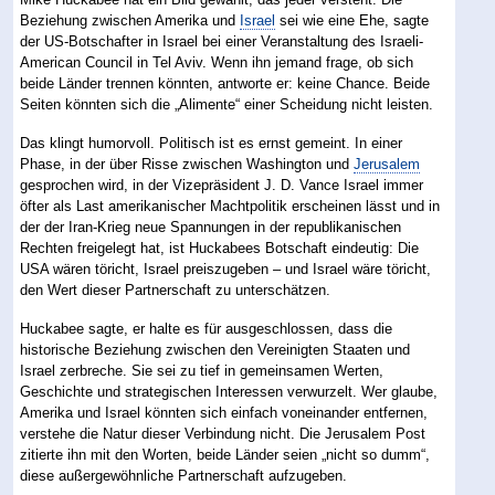
Beziehung zwischen Amerika und
Israel
sei wie eine Ehe, sagte
der US-Botschafter in Israel bei einer Veranstaltung des Israeli-
American Council in Tel Aviv. Wenn ihn jemand frage, ob sich
beide Länder trennen könnten, antworte er: keine Chance. Beide
Seiten könnten sich die „Alimente“ einer Scheidung nicht leisten.
Das klingt humorvoll. Politisch ist es ernst gemeint. In einer
Phase, in der über Risse zwischen Washington und
Jerusalem
gesprochen wird, in der Vizepräsident J. D. Vance Israel immer
öfter als Last amerikanischer Machtpolitik erscheinen lässt und in
der der Iran-Krieg neue Spannungen in der republikanischen
Rechten freigelegt hat, ist Huckabees Botschaft eindeutig: Die
USA wären töricht, Israel preiszugeben – und Israel wäre töricht,
den Wert dieser Partnerschaft zu unterschätzen.
Huckabee sagte, er halte es für ausgeschlossen, dass die
historische Beziehung zwischen den Vereinigten Staaten und
Israel zerbreche. Sie sei zu tief in gemeinsamen Werten,
Geschichte und strategischen Interessen verwurzelt. Wer glaube,
Amerika und Israel könnten sich einfach voneinander entfernen,
verstehe die Natur dieser Verbindung nicht. Die Jerusalem Post
zitierte ihn mit den Worten, beide Länder seien „nicht so dumm“,
diese außergewöhnliche Partnerschaft aufzugeben.