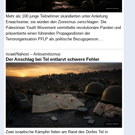
Mehr als 100 junge Teilnehmer skandierten unter Anleitung
Erwachsener, sie würden den Zionismus zerschlagen. Die
Palestinian Youth Movement vermittelte revolutionäre Parolen und
präsentierte einen führenden Propagandisten der
Terrororganisation PFLP als politische Bezugsperson....
Israel/Nahost -- Antisemitismus
Der Anschlag bei Tel entlarvt schwere Fehler
Zwei israelische Kämpfer fielen am Rand des Dorfes Tel in