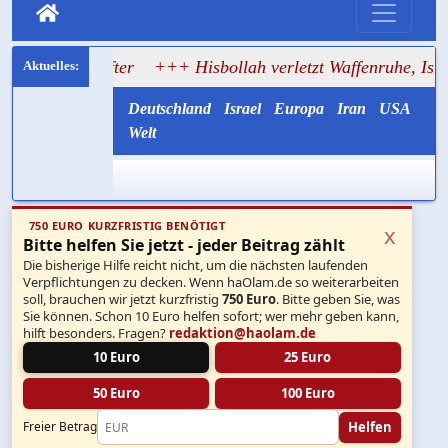
stifter
+++ Hisbollah verletzt Waffenruhe, Israel greift i
Deutschland
Israel
Europa
Iran
USA
Welt
750 EURO KURZFRISTIG BENÖTIGT
x
Bitte helfen Sie jetzt - jeder Beitrag zählt
Die bisherige Hilfe reicht nicht, um die nächsten laufenden
Verpflichtungen zu decken. Wenn haOlam.de so weiterarbeiten
soll, brauchen wir jetzt kurzfristig
750 Euro
. Bitte geben Sie, was
Sie können. Schon 10 Euro helfen sofort; wer mehr geben kann,
hilft besonders. Fragen?
redaktion@haolam.de
10 Euro
25 Euro
50 Euro
100 Euro
Helfen
Freier Betrag