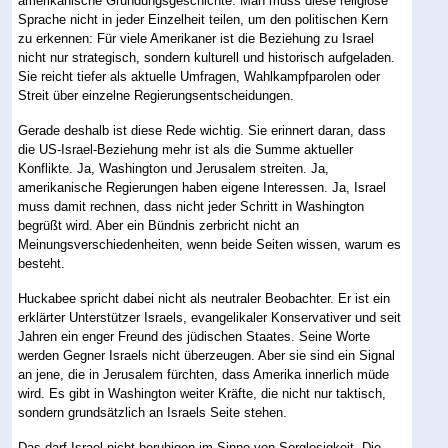
amerikanische Gründungsgeschichte. Man muss diese religiöse
Sprache nicht in jeder Einzelheit teilen, um den politischen Kern
zu erkennen: Für viele Amerikaner ist die Beziehung zu Israel
nicht nur strategisch, sondern kulturell und historisch aufgeladen.
Sie reicht tiefer als aktuelle Umfragen, Wahlkampfparolen oder
Streit über einzelne Regierungsentscheidungen.
Gerade deshalb ist diese Rede wichtig. Sie erinnert daran, dass
die US-Israel-Beziehung mehr ist als die Summe aktueller
Konflikte. Ja, Washington und Jerusalem streiten. Ja,
amerikanische Regierungen haben eigene Interessen. Ja, Israel
muss damit rechnen, dass nicht jeder Schritt in Washington
begrüßt wird. Aber ein Bündnis zerbricht nicht an
Meinungsverschiedenheiten, wenn beide Seiten wissen, warum es
besteht.
Huckabee spricht dabei nicht als neutraler Beobachter. Er ist ein
erklärter Unterstützer Israels, evangelikaler Konservativer und seit
Jahren ein enger Freund des jüdischen Staates. Seine Worte
werden Gegner Israels nicht überzeugen. Aber sie sind ein Signal
an jene, die in Jerusalem fürchten, dass Amerika innerlich müde
wird. Es gibt in Washington weiter Kräfte, die nicht nur taktisch,
sondern grundsätzlich an Israels Seite stehen.
Das darf Israel nicht beruhigen im Sinne von Sorglosigkeit. Die