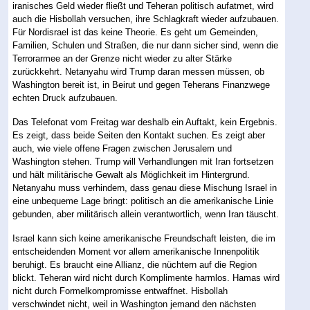
iranisches Geld wieder fließt und Teheran politisch aufatmet, wird
auch die Hisbollah versuchen, ihre Schlagkraft wieder aufzubauen.
Für Nordisrael ist das keine Theorie. Es geht um Gemeinden,
Familien, Schulen und Straßen, die nur dann sicher sind, wenn die
Terrorarmee an der Grenze nicht wieder zu alter Stärke
zurückkehrt. Netanyahu wird Trump daran messen müssen, ob
Washington bereit ist, in Beirut und gegen Teherans Finanzwege
echten Druck aufzubauen.
Das Telefonat vom Freitag war deshalb ein Auftakt, kein Ergebnis.
Es zeigt, dass beide Seiten den Kontakt suchen. Es zeigt aber
auch, wie viele offene Fragen zwischen Jerusalem und
Washington stehen. Trump will Verhandlungen mit Iran fortsetzen
und hält militärische Gewalt als Möglichkeit im Hintergrund.
Netanyahu muss verhindern, dass genau diese Mischung Israel in
eine unbequeme Lage bringt: politisch an die amerikanische Linie
gebunden, aber militärisch allein verantwortlich, wenn Iran täuscht.
Israel kann sich keine amerikanische Freundschaft leisten, die im
entscheidenden Moment vor allem amerikanische Innenpolitik
beruhigt. Es braucht eine Allianz, die nüchtern auf die Region
blickt. Teheran wird nicht durch Komplimente harmlos. Hamas wird
nicht durch Formelkompromisse entwaffnet. Hisbollah
verschwindet nicht, weil in Washington jemand den nächsten