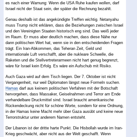
es nach einer Warnung: Wenn die USA Ruhe kaufen wollen, darf
Israel nicht der Staat sein, der später die Rechnung bezahlt.
Genau deshalb ist das angekündigte Treffen wichtig. Netanyahu
muss Trump nicht erklären, dass die Beziehungen zwischen Israel
und den Vereinigten Staaten historisch eng sind. Das weiß jeder
im Raum. Er muss aber deutlich machen, dass diese Nähe nur
dann politischen Wert hat, wenn sie in den entscheidenden Fragen
trägt. Ein Iran-Abkommen, das Teheran Zeit, Geld und
internationale Luft verschafft, aber die nukleare Schwelle, die
Raketen und die Stellvertreterarmeen nicht hart genug begrenzt,
wäre für Israel kein Erfolg. Es wäre ein Aufschub mit Risiko.
Auch Gaza wird auf dem Tisch liegen. Der 7. Oktober ist nicht
Vergangenheit, nur weil Diplomaten längst neue Formeln suchen.
Hamas
darf aus keinem politischen Verfahren mit der Botschaft
hervorgehen, dass Massaker, Geiselnahmen und Terror am Ende
verhandelbare Druckmittel sind. Israel braucht amerikanische
Rückendeckung nicht für schöne Worte, sondern für eine Ordnung,
in der Hamas keine Macht mehr über Gaza ausübt und keine neue
Terrorstruktur unter anderem Namen entsteht.
Der Libanon ist der dritte harte Punkt. Die Hisbollah wurde im Iran-
Krieg geschwächt, aber nicht aus der Welt geschafft. Wenn