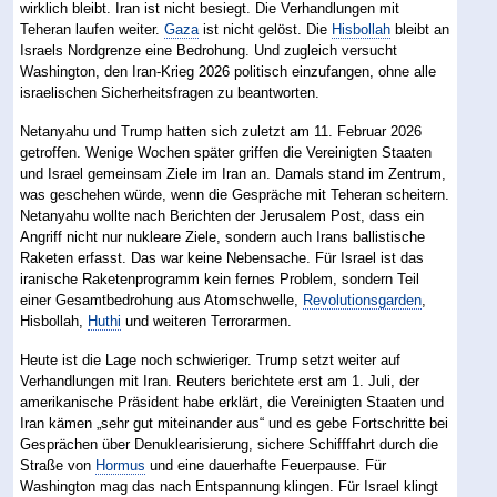
wirklich bleibt. Iran ist nicht besiegt. Die Verhandlungen mit
Teheran laufen weiter.
Gaza
ist nicht gelöst. Die
Hisbollah
bleibt an
Israels Nordgrenze eine Bedrohung. Und zugleich versucht
Washington, den Iran-Krieg 2026 politisch einzufangen, ohne alle
israelischen Sicherheitsfragen zu beantworten.
Netanyahu und Trump hatten sich zuletzt am 11. Februar 2026
getroffen. Wenige Wochen später griffen die Vereinigten Staaten
und Israel gemeinsam Ziele im Iran an. Damals stand im Zentrum,
was geschehen würde, wenn die Gespräche mit Teheran scheitern.
Netanyahu wollte nach Berichten der Jerusalem Post, dass ein
Angriff nicht nur nukleare Ziele, sondern auch Irans ballistische
Raketen erfasst. Das war keine Nebensache. Für Israel ist das
iranische Raketenprogramm kein fernes Problem, sondern Teil
einer Gesamtbedrohung aus Atomschwelle,
Revolutionsgarden
,
Hisbollah,
Huthi
und weiteren Terrorarmen.
Heute ist die Lage noch schwieriger. Trump setzt weiter auf
Verhandlungen mit Iran. Reuters berichtete erst am 1. Juli, der
amerikanische Präsident habe erklärt, die Vereinigten Staaten und
Iran kämen „sehr gut miteinander aus“ und es gebe Fortschritte bei
Gesprächen über Denuklearisierung, sichere Schifffahrt durch die
Straße von
Hormus
und eine dauerhafte Feuerpause. Für
Washington mag das nach Entspannung klingen. Für Israel klingt