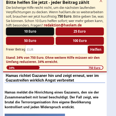
Bitte helfen Sie jetzt - jeder Beitrag zählt
Die bisherige Hilfe reicht nicht, um die nächsten laufenden
Verpflichtungen zu decken. Wenn haOlam.de so weiterarbeiten
soll, brauchen wir jetzt kurzfristig
750 Euro
. Bitte geben Sie, was
Sie können. Schon 10 Euro helfen sofort; wer mehr geben kann,
hilft besonders. Fragen?
redaktion@haolam.de
10 Euro
25 Euro
50 Euro
100 Euro
Helfen
Freier Betrag
Stand: 34% von 750 Euro.
Ohne weitere Hilfe müssen wir den
Umfang reduzieren.
34% erreicht.
34%
750 Euro
Hamas richtet Gazaner hin und zeigt erneut, wer im
Gazastreifen wirklich Angst verbreitet
Hamas meldet die Hinrichtung eines Gazaners, den sie der
Zusammenarbeit mit Israel beschuldigt. Der Fall zeigt, wie
brutal die Terrororganisation ihre eigene Bevölkerung
kontrolliert und jeden Widerspruch erstickt.