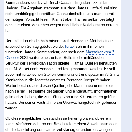
Kommandeurs der Izz al-Din al-Qassam-Brigaden, Izz al-Din
Haddad. Die Angaben stammen aus dem Hamas Umfeld und sind
nicht unabhängig überprüfbar. Genau deshalb muss man sie mit
der nötigen Vorsicht lesen. Klar ist aber: Hamas selbst bestätigt,
dass sie einen Menschen wegen angeblicher Kollaboration getötet
hat.
Der Fall ist auch deshalb brisant, weil Haddad im Mai bei einem
israelischen Schlag getötet wurde.
Israel
sah in ihm einen
führenden Hamas Kommandeur, der nach dem
Massaker vom 7.
Oktober
2023 weiter eine zentrale Rolle in der militärischen
Struktur der Terrororganisation spielte. Hamas Quellen behaupten
nun, M.M. sei nach Haddads Tod festgenommen worden. Er soll
zuvor mit israelischen Stellen kommuniziert und später im Al-Shifa
Krankenhaus die Identität getöteter Personen überprüft haben.
Weiter heißt es aus diesen Quellen, der Mann habe unmittelbar
nach seiner Festnahme gestanden und eingeräumt, Informationen
geliefert zu haben, die zur Tötung von rund 30 Terroristen geführt
hätten. Bei seiner Festnahme sei Überwachungstechnik gefunden
worden.
Ob diese angeblichen Geständnisse freiwillig waren, ob es ein
faires Verfahren gab, ob der Beschuldigte einen Anwalt hatte oder
ob die Darstellung der Hamas vollständig erfunden, erzwungen