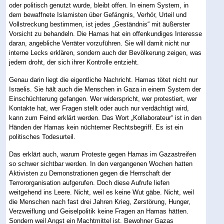
oder politisch genutzt wurde, bleibt offen. In einem System, in
dem bewaffnete Islamisten über Gefängnis, Verhör, Urteil und
Vollstreckung bestimmen, ist jedes „Geständnis“ mit äußerster
Vorsicht zu behandeln. Die Hamas hat ein offenkundiges Interesse
daran, angebliche Verräter vorzuführen. Sie will damit nicht nur
interne Lecks erklären, sondern auch der Bevölkerung zeigen, was
jedem droht, der sich ihrer Kontrolle entzieht.
Genau darin liegt die eigentliche Nachricht. Hamas tötet nicht nur
Israelis. Sie hält auch die Menschen in Gaza in einem System der
Einschüchterung gefangen. Wer widerspricht, wer protestiert, wer
Kontakte hat, wer Fragen stellt oder auch nur verdächtigt wird,
kann zum Feind erklärt werden. Das Wort „Kollaborateur“ ist in den
Händen der Hamas kein nüchterner Rechtsbegriff. Es ist ein
politisches Todesurteil.
Das erklärt auch, warum Proteste gegen Hamas im Gazastreifen
so schwer sichtbar werden. In den vergangenen Wochen hatten
Aktivisten zu Demonstrationen gegen die Herrschaft der
Terrororganisation aufgerufen. Doch diese Aufrufe liefen
weitgehend ins Leere. Nicht, weil es keine Wut gäbe. Nicht, weil
die Menschen nach fast drei Jahren Krieg, Zerstörung, Hunger,
Verzweiflung und Geiselpolitik keine Fragen an Hamas hätten.
Sondern weil Angst ein Machtmittel ist. Bewohner Gazas