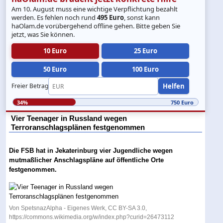
Am 10. August muss eine wichtige Verpflichtung bezahlt
werden. Es fehlen noch rund
495 Euro
, sonst kann
haOlam.de vorübergehend offline gehen. Bitte geben Sie
jetzt, was Sie können.
10 Euro
25 Euro
50 Euro
100 Euro
Helfen
Freier Betrag
34%
750 Euro
Vier Teenager in Russland wegen
Terroranschlagsplänen festgenommen
Die FSB hat in Jekaterinburg vier Jugendliche wegen
mutmaßlicher Anschlagspläne auf öffentliche Orte
festgenommen.
Von SpetsnazAlpha - Eigenes Werk, CC BY-SA 3.0,
https://commons.wikimedia.org/w/index.php?curid=26473112