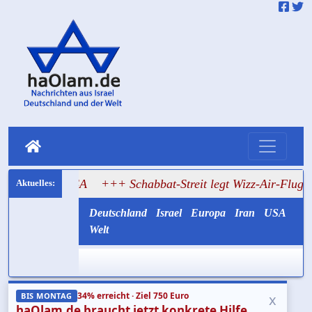
e USA
+++ Schabbat-Streit legt Wizz-Air-Flug nach Tel Avi
Deutschland
Israel
Europa
Iran
USA
Welt
34% erreicht · Ziel 750 Euro
x
BIS MONTAG
haOlam.de braucht jetzt konkrete Hilfe