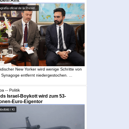
 dem Amt
grafía oficial de la Presid...
üdischer New Yorker wird wenige Schritte von
 Synagoge entfernt niedergestochen. ...
a -- Politik
nds Israel-Boykott wird zum 53-
ionen-Euro-Eigentor
olbild / KI