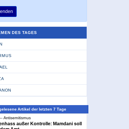
enden
EMEN DES TAGES
N
RMUS
AEL
ZA
BANON
elesene Artikel der letzten 7 Tage
-- Antisemitismus
nhass außer Kontrolle: Mamdani soll