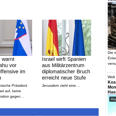
Symb
Die 
Entw
 warnt
Israel wirft Spanien
vers
ahu vor
aus Militärzentrum
ffensive im
diplomatischer Bruch
n
erreicht neue Stufe
Welt 
Kos
sische Präsident
Jerusalem zieht eine ...
Mont
ael auf, keine
Has
ation gegen ...
Pix