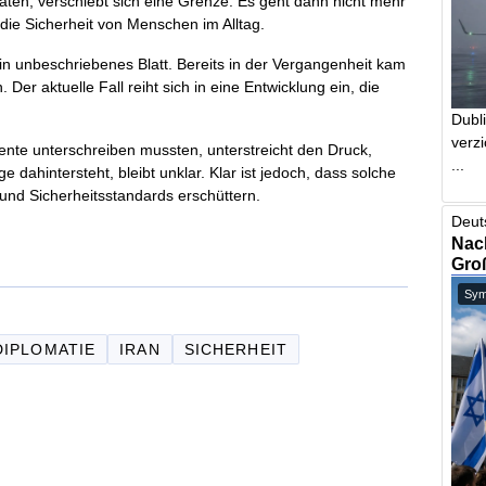
raten, verschiebt sich eine Grenze. Es geht dann nicht mehr
ie Sicherheit von Menschen im Alltag.
n unbeschriebenes Blatt. Bereits in der Vergangenheit kam
Der aktuelle Fall reiht sich in eine Entwicklung ein, die
Dubl
verzi
ente unterschreiben mussten, unterstreicht den Druck,
...
 dahintersteht, bleibt unklar. Klar ist jedoch, dass solche
 und Sicherheitsstandards erschüttern.
Deut
Nach
Gro
Symb
DIPLOMATIE
IRAN
SICHERHEIT