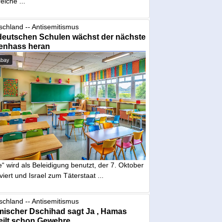
eiche ...
schland -- Antisemitismus
deutschen Schulen wächst der nächste
enhass heran
abay
“ wird als Beleidigung benutzt, der 7. Oktober
iviert und Israel zum Täterstaat ...
schland -- Antisemitismus
mischer Dschihad sagt Ja , Hamas
eilt schon Gewehre