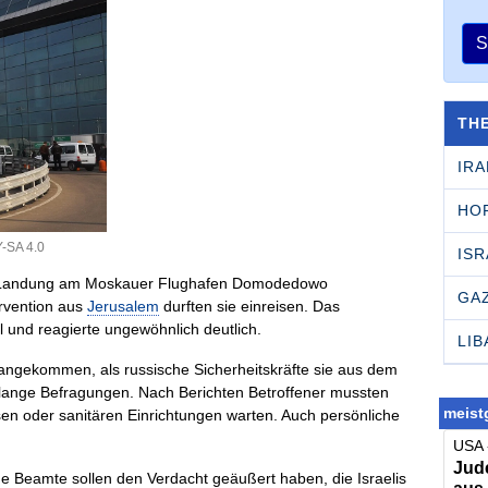
S
TH
IRA
HO
-SA 4.0
ISR
rer Landung am Moskauer Flughafen Domodedowo
GA
ervention aus
Jerusalem
durften sie einreisen. Das
l und reagierte ungewöhnlich deutlich.
LI
angekommen, als russische Sicherheitskräfte sie aus dem
nlange Befragungen. Nach Berichten Betroffener mussten
meistg
en oder sanitären Einrichtungen warten. Auch persönliche
USA 
Jude
he Beamte sollen den Verdacht geäußert haben, die Israelis