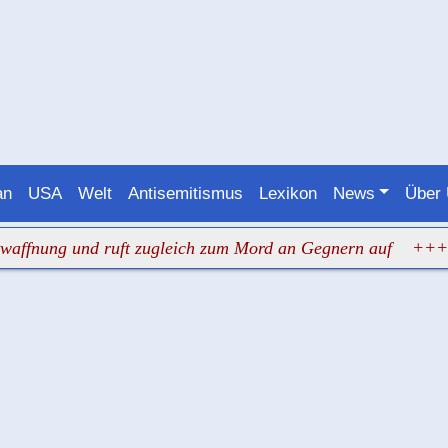
an
USA
Welt
Antisemitismus
Lexikon
News
Über
g und ruft zugleich zum Mord an Gegnern auf
+++ Judenha