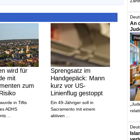
Zahlr
Deut
An 
Jud
Pix
n wird für
Sprengsatz im
de mit
Handgepäck: Mann
menten zum
kurz vor US-
Risiko
Linienflug gestoppt
 wurde in Tiflis
Ein 49-Jähriger soll in
„Jude
nes ADHS
Sacramento mit einem
relat
ts ...
aktiven ...
Deut
Isla
vert