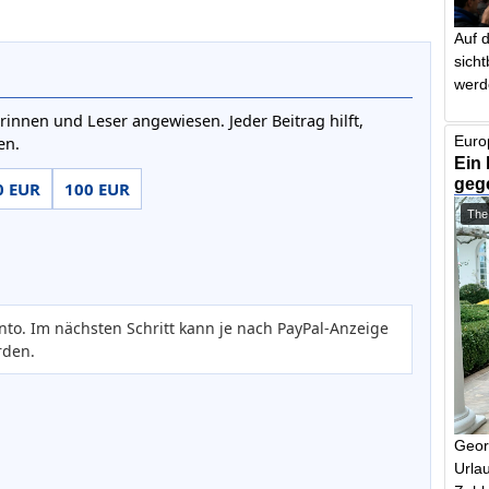
Auf 
sich
werd
rinnen und Leser angewiesen. Jeder Beitrag hilft,
Euro
en.
Ein 
geg
0 EUR
100 EUR
The
nto. Im nächsten Schritt kann je nach PayPal-Anzeige
rden.
Geor
Urlau