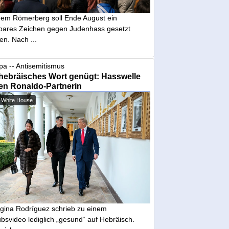
dem Römerberg soll Ende August ein
tbares Zeichen gegen Judenhass gesetzt
en. Nach ...
pa -- Antisemitismus
hebräisches Wort genügt: Hasswelle
en Ronaldo-Partnerin
 White House
gina Rodríguez schrieb zu einem
bsvideo lediglich „gesund“ auf Hebräisch.