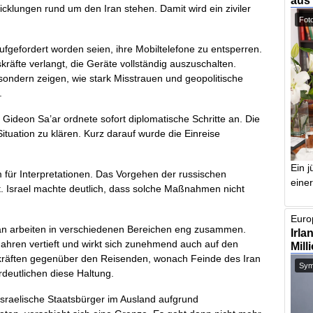
aus
klungen rund um den Iran stehen. Damit wird ein ziviler
Foto
fgefordert worden seien, ihre Mobiltelefone zu entsperren.
kräfte verlangt, die Geräte vollständig auszuschalten.
ondern zeigen, wie stark Misstrauen und geopolitische
.
Gideon Sa’ar ordnete sofort diplomatische Schritte an. Die
ituation zu klären. Kurz darauf wurde die Einreise
Ein j
 für Interpretationen. Das Vorgehen der russischen
einer
t. Israel machte deutlich, dass solche Maßnahmen nicht
Europ
r Iran arbeiten in verschiedenen Bereichen eng zusammen.
Irla
Jahren vertieft und wirkt sich zunehmend auch auf den
Mill
skräften gegenüber den Reisenden, wonach Feinde des Iran
Symb
deutlichen diese Haltung.
 israelische Staatsbürger im Ausland aufgrund