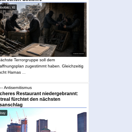
olbild / KI
nächste Terrorgruppe soll dem
affnungsplan zugestimmt haben. Gleichzeitig
ucht Hamas ...
-- Antisemitismus
cheres Restaurant niedergebrannt:
real fürchtet den nächsten
sanschlag
abay