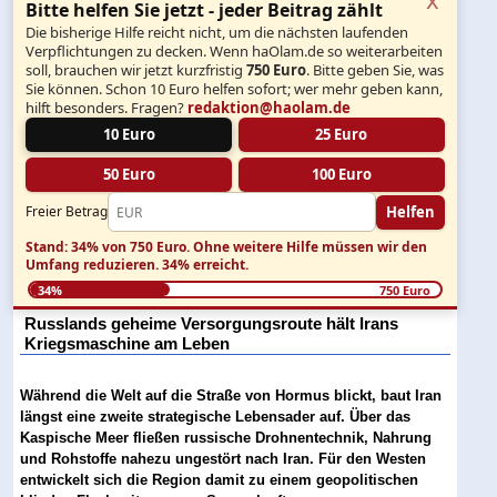
Bitte helfen Sie jetzt - jeder Beitrag zählt
Die bisherige Hilfe reicht nicht, um die nächsten laufenden
Verpflichtungen zu decken. Wenn haOlam.de so weiterarbeiten
soll, brauchen wir jetzt kurzfristig
750 Euro
. Bitte geben Sie, was
Sie können. Schon 10 Euro helfen sofort; wer mehr geben kann,
hilft besonders. Fragen?
redaktion@haolam.de
10 Euro
25 Euro
50 Euro
100 Euro
Helfen
Freier Betrag
Stand: 34% von 750 Euro.
Ohne weitere Hilfe müssen wir den
Umfang reduzieren.
34% erreicht.
34%
750 Euro
Russlands geheime Versorgungsroute hält Irans
Kriegsmaschine am Leben
Während die Welt auf die Straße von Hormus blickt, baut Iran
längst eine zweite strategische Lebensader auf. Über das
Kaspische Meer fließen russische Drohnentechnik, Nahrung
und Rohstoffe nahezu ungestört nach Iran. Für den Westen
entwickelt sich die Region damit zu einem geopolitischen