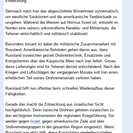
Entwicklung.
Demnach nutzt Iran das abgeschottete Binnenmeer systematisch,
um westliche Sanktionen und die amerikanische Seeblockade zu
umgehen. Während der Westen auf Hormus fixiert ist, entsteht im
Norden eine nahezu unkontrollierte Handels- und Militärroute, die
Teheran wirtschaftlich und militärisch stabilisiert.
Besonders brisant ist dabei die militärische Zusammenarbeit mit
Russland. Amerikanische Behörden gehen davon aus, dass
Russland inzwischen gezielt Drohnentechnik, Ersatzteile und
Komponenten über das Kaspische Meer nach Iran liefert. Genau
diese Lieferungen sind für Teheran derzeit entscheidend. Nach den
Kriegen und Luftschlägen der vergangenen Monate soll Iran einen
erheblichen Teil seines Drohnenarsenals verloren haben.
Russland hilft nun offenbar beim schnellen Wiederaufbau dieser
Fähigkeiten.
Gerade das macht die Entwicklung aus israelischer Sicht
hochgefährlich. Denn iranische Drohnen gehören inzwischen zu
den wichtigsten Instrumenten der regionalen Kriegsführung. Sie
werden gegen
Israel
, gegen amerikanische Ziele und über
Stellvertretergruppen in der gesamten Region eingesetzt. Wenn
Russland nun aktiv hilft, diese Kapazitäten wiederherzustellen,