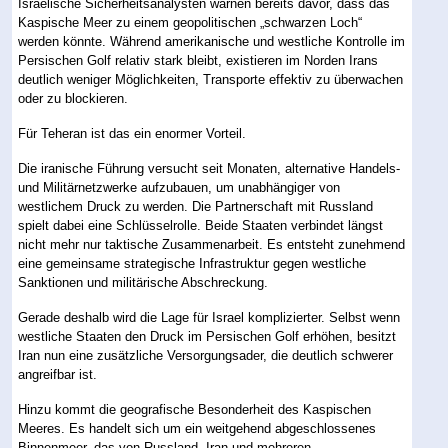
Israelische Sicherheitsanalysten warnen bereits davor, dass das
Kaspische Meer zu einem geopolitischen „schwarzen Loch“
werden könnte. Während amerikanische und westliche Kontrolle im
Persischen Golf relativ stark bleibt, existieren im Norden Irans
deutlich weniger Möglichkeiten, Transporte effektiv zu überwachen
oder zu blockieren.
Für Teheran ist das ein enormer Vorteil.
Die iranische Führung versucht seit Monaten, alternative Handels-
und Militärnetzwerke aufzubauen, um unabhängiger von
westlichem Druck zu werden. Die Partnerschaft mit Russland
spielt dabei eine Schlüsselrolle. Beide Staaten verbindet längst
nicht mehr nur taktische Zusammenarbeit. Es entsteht zunehmend
eine gemeinsame strategische Infrastruktur gegen westliche
Sanktionen und militärische Abschreckung.
Gerade deshalb wird die Lage für Israel komplizierter. Selbst wenn
westliche Staaten den Druck im Persischen Golf erhöhen, besitzt
Iran nun eine zusätzliche Versorgungsader, die deutlich schwerer
angreifbar ist.
Hinzu kommt die geografische Besonderheit des Kaspischen
Meeres. Es handelt sich um ein weitgehend abgeschlossenes
Binnenmeer, das von Russland, Iran und mehreren