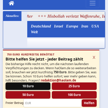
tifter
+++ Hisbollah verletzt Waffenruhe, Israel greift im
Deutschland
Israel
Europa
Iran
USA
Welt
750 EURO KURZFRISTIG BENÖTIGT
x
Bitte helfen Sie jetzt - jeder Beitrag zählt
Die bisherige Hilfe reicht nicht, um die nächsten laufenden
Verpflichtungen zu decken. Wenn haOlam.de so weiterarbeiten
soll, brauchen wir jetzt kurzfristig
750 Euro
. Bitte geben Sie, was
Sie können. Schon 10 Euro helfen sofort; wer mehr geben kann,
hilft besonders. Fragen?
redaktion@haolam.de
10 Euro
25 Euro
50 Euro
100 Euro
Helfen
Freier Betrag