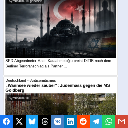
Symbolbild / KI generiert
SPD-Abgeordneter Macit Karaahmetoğlu preist DITIB nach dem
Berliner Terroranschlag als Partner ...
Deutschland -- Antisemitismus
„Wannsee wieder sauber“: Judenhass gegen die MS
Goldberg
Symbolbild / KI