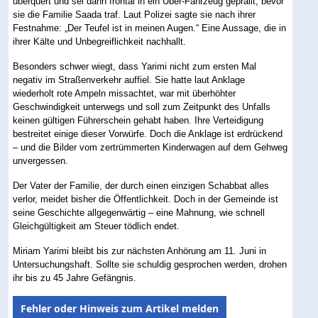
überquert und sei dann frontal in ein Uber-Fahrzeug geprallt, bevor
sie die Familie Saada traf. Laut Polizei sagte sie nach ihrer
Festnahme: „Der Teufel ist in meinen Augen.“ Eine Aussage, die in
ihrer Kälte und Unbegreiflichkeit nachhallt.
Besonders schwer wiegt, dass Yarimi nicht zum ersten Mal
negativ im Straßenverkehr auffiel. Sie hatte laut Anklage
wiederholt rote Ampeln missachtet, war mit überhöhter
Geschwindigkeit unterwegs und soll zum Zeitpunkt des Unfalls
keinen gültigen Führerschein gehabt haben. Ihre Verteidigung
bestreitet einige dieser Vorwürfe. Doch die Anklage ist erdrückend
– und die Bilder vom zertrümmerten Kinderwagen auf dem Gehweg
unvergessen.
Der Vater der Familie, der durch einen einzigen Schabbat alles
verlor, meidet bisher die Öffentlichkeit. Doch in der Gemeinde ist
seine Geschichte allgegenwärtig – eine Mahnung, wie schnell
Gleichgültigkeit am Steuer tödlich endet.
Miriam Yarimi bleibt bis zur nächsten Anhörung am 11. Juni in
Untersuchungshaft. Sollte sie schuldig gesprochen werden, drohen
ihr bis zu 45 Jahre Gefängnis.
Fehler oder Hinweis zum Artikel melden