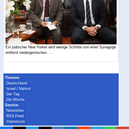
Ein jüdischer New Yorker wird wenige Schritte von einer Synagoge
entfernt niedergestochen. ...
Themen
Deutschland
Israel / Nahost
Der Tag
Die Woche
Service
Newsletter
RSS-Feed
Impressum