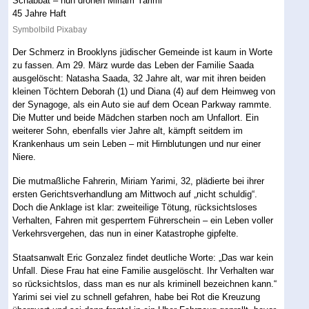
Symbolbild Pixabay
Der Schmerz in Brooklyns jüdischer Gemeinde ist kaum in Worte
zu fassen. Am 29. März wurde das Leben der Familie Saada
ausgelöscht: Natasha Saada, 32 Jahre alt, war mit ihren beiden
kleinen Töchtern Deborah (1) und Diana (4) auf dem Heimweg von
der Synagoge, als ein Auto sie auf dem Ocean Parkway rammte.
Die Mutter und beide Mädchen starben noch am Unfallort. Ein
weiterer Sohn, ebenfalls vier Jahre alt, kämpft seitdem im
Krankenhaus um sein Leben – mit Hirnblutungen und nur einer
Niere.
Die mutmaßliche Fahrerin, Miriam Yarimi, 32, plädierte bei ihrer
ersten Gerichtsverhandlung am Mittwoch auf „nicht schuldig“.
Doch die Anklage ist klar: zweiteilige Tötung, rücksichtsloses
Verhalten, Fahren mit gesperrtem Führerschein – ein Leben voller
Verkehrsvergehen, das nun in einer Katastrophe gipfelte.
Staatsanwalt Eric Gonzalez findet deutliche Worte: „Das war kein
Unfall. Diese Frau hat eine Familie ausgelöscht. Ihr Verhalten war
so rücksichtslos, dass man es nur als kriminell bezeichnen kann.“
Yarimi sei viel zu schnell gefahren, habe bei Rot die Kreuzung