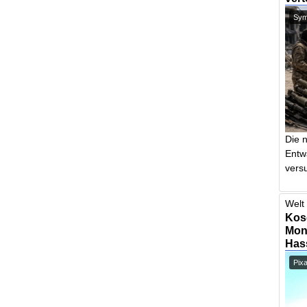
Symb
Die 
Entw
vers
Welt 
Kos
Mont
Has
Pix