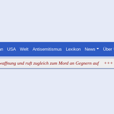
an
USA
Welt
Antisemitismus
Lexikon
News
Über
g und ruft zugleich zum Mord an Gegnern auf
+++ Judenha