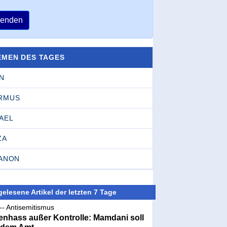
enden
EMEN DES TAGES
N
RMUS
AEL
ZA
BANON
elesene Artikel der letzten 7 Tage
-- Antisemitismus
nhass außer Kontrolle: Mamdani soll