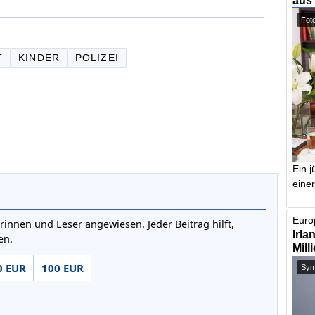
aus
Foto
T
KINDER
POLIZEI
Ein j
einer
Europ
rinnen und Leser angewiesen. Jeder Beitrag hilft,
Irla
en.
Mill
0 EUR
100 EUR
Symb