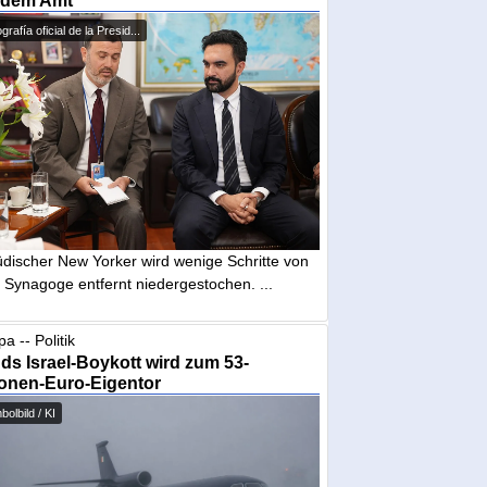
 dem Amt
grafía oficial de la Presid...
üdischer New Yorker wird wenige Schritte von
 Synagoge entfernt niedergestochen. ...
a -- Politik
nds Israel-Boykott wird zum 53-
ionen-Euro-Eigentor
olbild / KI