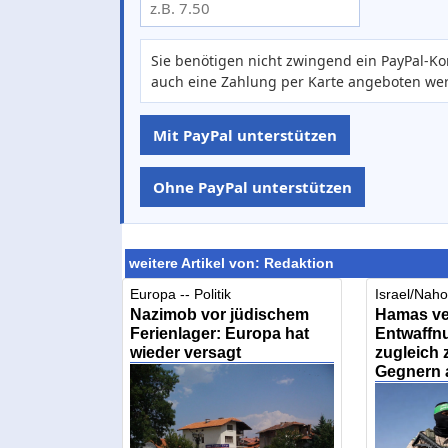
Sie benötigen nicht zwingend ein PayPal-Ko
auch eine Zahlung per Karte angeboten we
Mit PayPal unterstützen
Ohne PayPal unterstützen
weitere Artikel von: Redaktion
Europa -- Politik
Israel/Nahos
Nazimob vor jüdischem
Hamas ve
Ferienlager: Europa hat
Entwaffnu
wieder versagt
zugleich
Gegnern 