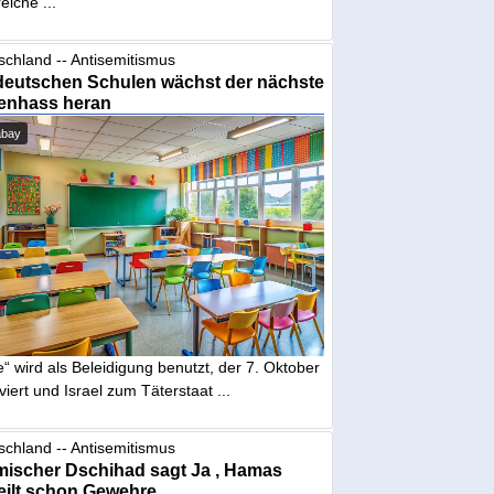
eiche ...
schland -- Antisemitismus
deutschen Schulen wächst der nächste
enhass heran
abay
“ wird als Beleidigung benutzt, der 7. Oktober
iviert und Israel zum Täterstaat ...
schland -- Antisemitismus
mischer Dschihad sagt Ja , Hamas
eilt schon Gewehre