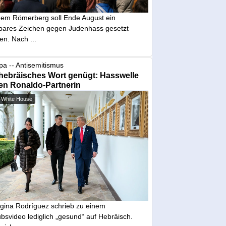
dem Römerberg soll Ende August ein
tbares Zeichen gegen Judenhass gesetzt
en. Nach ...
pa -- Antisemitismus
hebräisches Wort genügt: Hasswelle
en Ronaldo-Partnerin
 White House
gina Rodríguez schrieb zu einem
bsvideo lediglich „gesund“ auf Hebräisch.