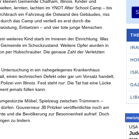
 kleinen Gemeinde Chatham, Illinois. Kinder und
ielten, lernten, lachten im YNOT After School Camp – bis
S
urchbrach ein Fahrzeug die Ostwand des Gebäudes, riss
durch das Camp und verließ es erst durch die
wüstung, Entsetzen – und vier tote junge Menschen.
TH
in weiteres Kind starb im Inneren der Einrichtung. Was
ine Gemeinde im Schockzustand. Weitere Opfer wurden in
IRA
on per Hubschrauber. Die genaue Zahl der Verletzten
HO
zur Untersuchung in ein nahegelegenes Krankenhaus
ISR
ll, einen technischen Defekt oder gar um Vorsatz handelt,
olizei von Illinois. Fest steht nur: Die Tat hat eine Lücke
GA
ment jemals füllen kann.
LI
 umgestürzte Möbel, Spielzeug zwischen Trümmern –
 dürfen. Gouverneur JB Pritzker veröffentlichte noch am
hte und die Bevölkerung zur Besonnenheit aufrief. Doch
meistg
igen zu lindern.
USA 
Jude