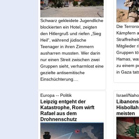
Schwarz gekleidete Jugendliche
Die Terroro
blockierten ein Hotel, zeigten
Kämpfern a
den Hitlergruß und riefen „Sieg
Straffreihe
Heil“, während jüdische
Mitglieder r
Teenager in ihren Zimmern
Gruppen töt
ausharren mussten. Wer darin
Hamas, was
nur einen Streit zwischen zwei
zu einem p
Gruppen sieht, verharmlost eine
in Gaza tats
gezielte antisemitische
Einschüchterung....
Europa -- Politik
Israel/Nahos
Leipzig entgeht der
Libanons 
Katastrophe, Rom wirft
Hisbollah 
Rafael aus dem
meisten
Drohnenschutz