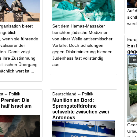
Auf 
sich
werd
rganisation bietet
Seit dem Hamas-Massaker
ngeblich
berichten jüdische Mediziner
it, wenn sie führende
von einer Welle antisemitischer
Euro
ivalisierender
Vorfälle. Doch Schulungen
Ein 
geg
en. Damit zeigt
gegen Diskriminierung blenden
 ihre Zustimmung
Judenhass fast vollständig
The
olitischen Übergang
aus....
ächlich wert ist....
t -- Politik
Deutschland -- Politik
Premier: Die
Munition an Bord:
half Israel am
Sprengstoffdrohne
schwebte zwischen zwei
Antonovs
Geor
Urlau