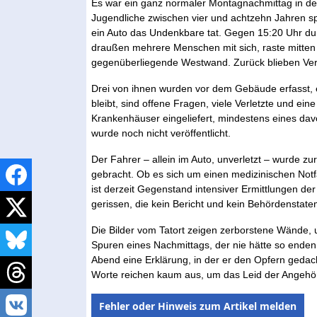
Es war ein ganz normaler Montagnachmittag in der
Jugendliche zwischen vier und achtzehn Jahren sp
ein Auto das Undenkbare tat. Gegen 15:20 Uhr d
draußen mehrere Menschen mit sich, raste mitten 
gegenüberliegende Westwand. Zurück blieben Ver
Drei von ihnen wurden vor dem Gebäude erfasst, e
bleibt, sind offene Fragen, viele Verletzte und e
Krankenhäuser eingeliefert, mindestens eines dav
wurde noch nicht veröffentlicht.
Der Fahrer – allein im Auto, unverletzt – wurde 
gebracht. Ob es sich um einen medizinischen Notfa
ist derzeit Gegenstand intensiver Ermittlungen der P
gerissen, die kein Bericht und kein Behördenstate
Die Bilder vom Tatort zeigen zerborstene Wände,
Spuren eines Nachmittags, der nie hätte so enden
Abend eine Erklärung, in der er den Opfern gedac
Worte reichen kaum aus, um das Leid der Angehör
Fehler oder Hinweis zum Artikel melden