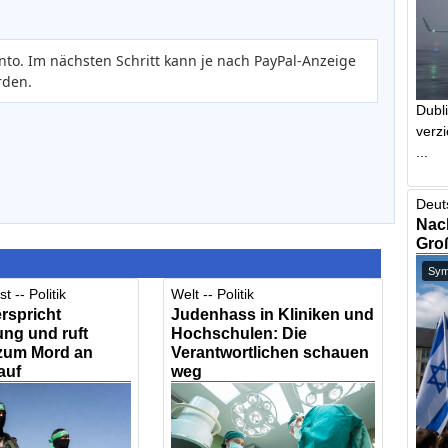
nto. Im nächsten Schritt kann je nach PayPal-Anzeige
rden.
Dubl
verzi
...
Deut
Nach
Gro
Symb
t -- Politik
Welt -- Politik
rspricht
Judenhass in Kliniken und
ng und ruft
Hochschulen: Die
 zum Mord an
Verantwortlichen schauen
auf
weg