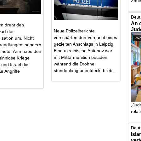
Zahlr
Deut
An 
m dreht den
Jud
Neue Polizeiberichte
urf der
verschärfen den Verdacht eines
isation um. Nicht
Pix
gezielten Anschlags in Leipzig.
rhandlungen, sondern
Eine ukrainische Antonov war
ffneter Arm habe den
mit Militärmunition beladen,
sinnlose Kriege
während die Drohne
und Israel die
stundenlang unentdeckt blieb....
r Angriffe
„Jude
relat
Deut
Isla
vert