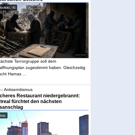
olbild / KI
nächste Terrorgruppe soll dem
affnungsplan zugestimmt haben. Gleichzeitig
ucht Hamas ...
-- Antisemitismus
cheres Restaurant niedergebrannt:
real fürchtet den nächsten
sanschlag
abay