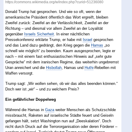
https://commons.wikimedia.org/w/index.php?curid=51236080
Donald Trump hat gesprochen. Und wie so oft, wenn der
amerikanische Präsident öffentlich das Wort ergreift, bleiben
Zweifel zurück: Zweifel an der Verlässlichkeit, Zweifel an der
Richtung – und diesmal vor allem Zweifel an der Loyalität
gegenüber
Israels Sicherheit
. In einer nächtlichen
Pressekonferenz erklärte Trump, er habe mit
Israel
gesprochen
und das Land dazu gedrängt, den Krieg gegen die
Hamas
„so
schnell wie möglich“ zu beenden. Kaum ausgesprochen, legte er
nach – mit einem fast enthusiastischen Hinweis auf „sehr gute
Gespräche“ mit dem iranischen Regime, das weiterhin ungebremst
Uran anreichert und die
Hisbollah
, Hamas und
Huthi
-Rebellen mit
Waffen versorgt.
Trump sagt: „Wir wollen sehen, ob wir das alles beenden können.“
Doch wer ist „wir“ – und zu welchem Preis?
Ein gefährlicher Doppelweg
Während die Hamas in
Gaza
weiter Menschen als Schutzschilde
missbraucht, Raketen auf israelische Städte feuert und Geiseln
gefangen hält, setzt Washington nun auf „Deeskalation“. Doch
nicht durch Druck auf die Terrororganisation oder deren Förderer –