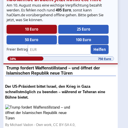
Am 10. August muss eine wichtige Verpflichtung bezahlt
werden. Es fehlen noch rund
495 Euro
, sonst kann
haOlam.de vorübergehend offline gehen. Bitte geben Sie
jetzt, was Sie können.
10 Euro
25 Euro
50 Euro
100 Euro
Helfen
Freier Betrag
34%
750 Euro
Trump fordert Waffenstillstand – und öffnet der
Islamischen Republik neue Türen
Der US-Präsident bittet Israel, den Krieg in Gaza
schnellstmöglich zu beenden – während er Teheran eine
Bühne bietet.
By Michael Vadon - Own work, CC BY-SA 4.0,