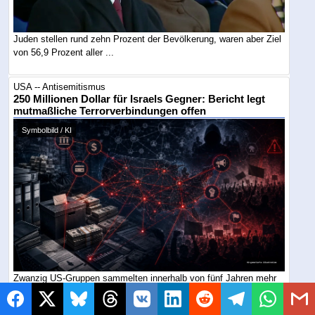
Juden stellen rund zehn Prozent der Bevölkerung, waren aber Ziel
von 56,9 Prozent aller ...
USA -- Antisemitismus
250 Millionen Dollar für Israels Gegner: Bericht legt
mutmaßliche Terrorverbindungen offen
Symbolbild / KI
Zwanzig US-Gruppen sammelten innerhalb von fünf Jahren mehr
als 250 Millionen Dollar ein. Ein ...