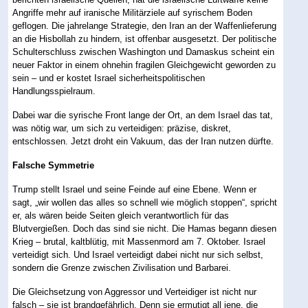
Angriffe mehr auf iranische Militärziele auf syrischem Boden
geflogen. Die jahrelange Strategie, den Iran an der Waffenlieferung
an die Hisbollah zu hindern, ist offenbar ausgesetzt. Der politische
Schulterschluss zwischen Washington und Damaskus scheint ein
neuer Faktor in einem ohnehin fragilen Gleichgewicht geworden zu
sein – und er kostet Israel sicherheitspolitischen
Handlungsspielraum.
Dabei war die syrische Front lange der Ort, an dem Israel das tat,
was nötig war, um sich zu verteidigen: präzise, diskret,
entschlossen. Jetzt droht ein Vakuum, das der Iran nutzen dürfte.
Falsche Symmetrie
Trump stellt Israel und seine Feinde auf eine Ebene. Wenn er
sagt, „wir wollen das alles so schnell wie möglich stoppen“, spricht
er, als wären beide Seiten gleich verantwortlich für das
Blutvergießen. Doch das sind sie nicht. Die Hamas begann diesen
Krieg – brutal, kaltblütig, mit Massenmord am 7. Oktober. Israel
verteidigt sich. Und Israel verteidigt dabei nicht nur sich selbst,
sondern die Grenze zwischen Zivilisation und Barbarei.
Die Gleichsetzung von Aggressor und Verteidiger ist nicht nur
falsch – sie ist brandgefährlich. Denn sie ermutigt all jene, die