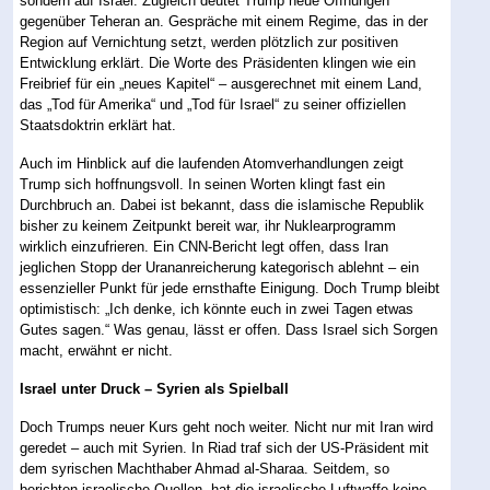
sondern auf Israel. Zugleich deutet Trump neue Öffnungen
gegenüber Teheran an. Gespräche mit einem Regime, das in der
Region auf Vernichtung setzt, werden plötzlich zur positiven
Entwicklung erklärt. Die Worte des Präsidenten klingen wie ein
Freibrief für ein „neues Kapitel“ – ausgerechnet mit einem Land,
das „Tod für Amerika“ und „Tod für Israel“ zu seiner offiziellen
Staatsdoktrin erklärt hat.
Auch im Hinblick auf die laufenden Atomverhandlungen zeigt
Trump sich hoffnungsvoll. In seinen Worten klingt fast ein
Durchbruch an. Dabei ist bekannt, dass die islamische Republik
bisher zu keinem Zeitpunkt bereit war, ihr Nuklearprogramm
wirklich einzufrieren. Ein CNN-Bericht legt offen, dass Iran
jeglichen Stopp der Urananreicherung kategorisch ablehnt – ein
essenzieller Punkt für jede ernsthafte Einigung. Doch Trump bleibt
optimistisch: „Ich denke, ich könnte euch in zwei Tagen etwas
Gutes sagen.“ Was genau, lässt er offen. Dass Israel sich Sorgen
macht, erwähnt er nicht.
Israel unter Druck – Syrien als Spielball
Doch Trumps neuer Kurs geht noch weiter. Nicht nur mit Iran wird
geredet – auch mit Syrien. In Riad traf sich der US-Präsident mit
dem syrischen Machthaber Ahmad al-Sharaa. Seitdem, so
berichten israelische Quellen, hat die israelische Luftwaffe keine