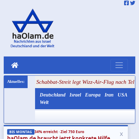
++ Schabbat-Streit legt Wizz-Air-Flug nach Tel Aviv lahm
Deutschland
Israel
Europa
Iran
USA
Welt
34% erreicht · Ziel 750 Euro
x
BIS MONTAG
haOlam.de braucht jetzt konkrete Hilfe