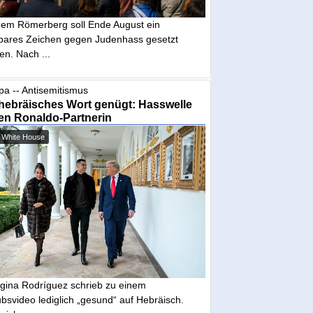
dem Römerberg soll Ende August ein
tbares Zeichen gegen Judenhass gesetzt
en. Nach ...
pa -- Antisemitismus
hebräisches Wort genügt: Hasswelle
en Ronaldo-Partnerin
 White House
gina Rodríguez schrieb zu einem
bsvideo lediglich „gesund“ auf Hebräisch.