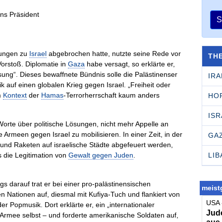
S
hungen zu
Israel
abgebrochen hatte, nutzte seine Rede vor
TH
orstoß. Diplomatie in
Gaza
habe versagt, so erklärte er,
sung“. Dieses bewaffnete Bündnis solle die Palästinenser
IRA
rik auf einen globalen Krieg gegen Israel. „Freiheit oder
m
Kontext
der
Hamas
-Terrorherrschaft kaum anders
HO
ISR
 Worte über politische Lösungen, nicht mehr Appelle an
 Armeen gegen Israel zu mobilisieren. In einer Zeit, in der
GA
und Raketen auf israelische Städte abgefeuert werden,
LI
s die Legitimation von
Gewalt gegen Juden
.
s darauf trat er bei einer pro-palästinensischen
meistg
 Nationen auf, diesmal mit Kufiya-Tuch und flankiert von
USA 
 Popmusik. Dort erklärte er, ein „internationaler
Jude
Armee selbst – und forderte amerikanische Soldaten auf,