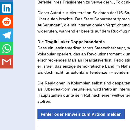
Befehle ihres Präsidenten zu verweigern. „Folgt nic
Dieser Aufruf zur Meuterei an Soldaten der US-Str
Überlaufen brachte. Das State Department sprach
Äußerungen“, die mit internationalen Verpflichtu
widerrufen, während er bereits auf dem Rückflug 
Die Tragik linker Doppelstandards
Dass ein lateinamerikanisches Staatsoberhaupt, se
Vokabular operiert, das an Revolutionsromantik u
erschreckendes Maß an Realitätsverlust. Petro st
er Israel, das einzige demokratische Land im Nahe
an, doch nicht für autoritäre Tendenzen – sondern d
Die Reaktionen in Kolumbien selbst sind gespalt
als „Überreaktion“ verurteilen, wird Petro im inte
Hauptstädten dürfte sein Ruf nach einer weltweite
stoßen.
Fehler oder Hinweis zum Artikel melden