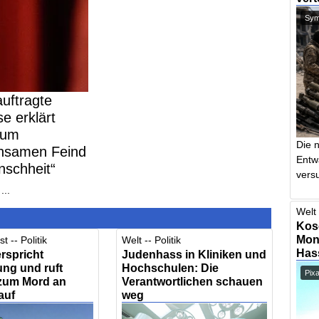
Symb
uftragte
e erklärt
zum
Die 
nsamen Feind
Entw
nschheit“
vers
...
Welt 
Kos
Mont
t -- Politik
Welt -- Politik
Has
rspricht
Judenhass in Kliniken und
ng und ruft
Hochschulen: Die
Pix
 zum Mord an
Verantwortlichen schauen
auf
weg