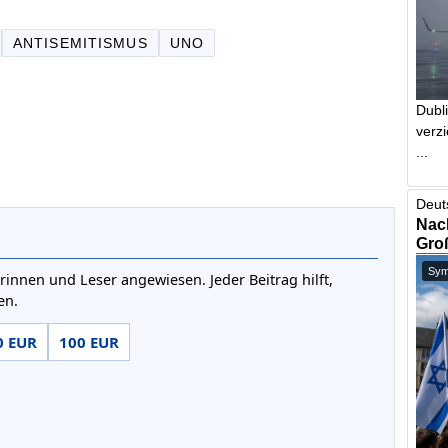
ANTISEMITISMUS
UNO
Dubl
verzi
...
Deut
Nach
Gro
Symb
rinnen und Leser angewiesen. Jeder Beitrag hilft,
en.
0 EUR
100 EUR