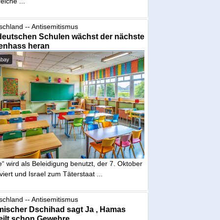
eiche ...
schland -- Antisemitismus
deutschen Schulen wächst der nächste
enhass heran
abay
“ wird als Beleidigung benutzt, der 7. Oktober
iviert und Israel zum Täterstaat ...
schland -- Antisemitismus
mischer Dschihad sagt Ja , Hamas
eilt schon Gewehre