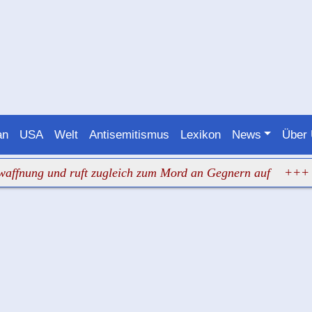
an
USA
Welt
Antisemitismus
Lexikon
News
Über
g und ruft zugleich zum Mord an Gegnern auf
+++ Judenha