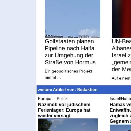
Golfstaaten planen
UN-Bea
Pipeline nach Haifa
Albanes
zur Umgehung der
Israel 
Straße von Hormus
„gemei
der Me
Ein geopolitisches Projekt
nimmt ...
Auf einem 
weitere Artikel von: Redaktion
Europa -- Politik
Israel/Nahos
Nazimob vor jüdischem
Hamas ve
Ferienlager: Europa hat
Entwaffnu
wieder versagt
zugleich
Gegnern 