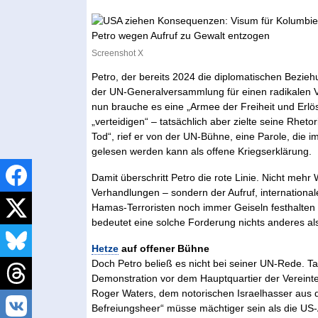
Screenshot X
Petro, der bereits 2024 die diplomatischen Bezie
der UN-Generalversammlung für einen radikalen V
nun brauche es eine „Armee der Freiheit und Erlö
„verteidigen“ – tatsächlich aber zielte seine Rheto
Tod“, rief er von der UN-Bühne, eine Parole, die i
gelesen werden kann als offene Kriegserklärung.
Damit überschritt Petro die rote Linie. Nicht mehr
Verhandlungen – sondern der Aufruf, internationale
Hamas-Terroristen noch immer Geiseln festhalten 
bedeutet eine solche Forderung nichts anderes al
Hetze
auf offener Bühne
Doch Petro beließ es nicht bei seiner UN-Rede. Tag
Demonstration vor dem Hauptquartier der Vereinten
Roger Waters, dem notorischen Israelhasser aus der
Befreiungsheer“ müsse mächtiger sein als die US-