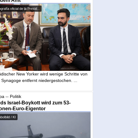
 dem Amt
grafía oficial de la Presid...
üdischer New Yorker wird wenige Schritte von
 Synagoge entfernt niedergestochen. ...
a -- Politik
nds Israel-Boykott wird zum 53-
ionen-Euro-Eigentor
olbild / KI