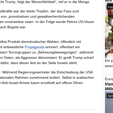
aus
ht Trump, folgt der Menschlichkeit“, rief er in die Menge.
Foto
eitkräfte war der letzte Tropfen, der das Fass zum
 von „provokativen und gewaltverherrlichenden
ngen unvereinbar seien. In der Folge wurde Petros US-Visum
nach Bogotá war.
lbst Produkt demokratischer Wahlen, öffentlich mit
nd antiwestliche
Propaganda
erinnert, offenbart ein
ilisiert Terrorgruppen zu „Befreiungsbewegungen“, während
n Osten, als Aggressor dämonisiert. Er greift Trump scharf
Ein j
afür, dass dieser fest an der Seite Israels steht.
einer
en: Während Regierungsvertreter die Entscheidung der USA
rnationalen Rahmen zunehmend isoliert. Selbst in arabischen
Europ
n Anti-Israel-Armee kaum ernsthaft auf offene Ohren
Irla
Mill
Symb