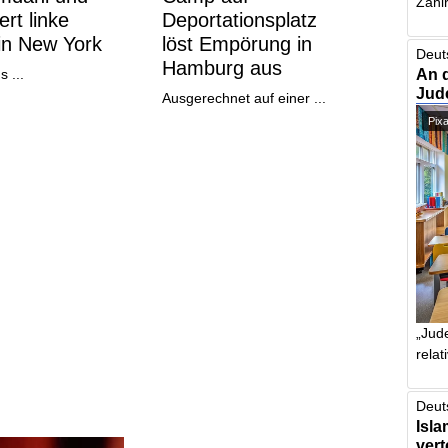
Zahlr
ert linke
Deportationsplatz
in New York
löst Empörung in
Deut
Hamburg aus
An 
 ...
Jud
Ausgerechnet auf einer ...
Pix
„Jude
relat
Deut
Isla
vert