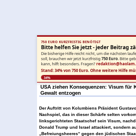
750 EURO KURZFRISTIG BENÖTIGT
Bitte helfen Sie jetzt - jeder Beitrag zä
Die bisherige Hilfe reicht nicht, um die nächsten l
soll, brauchen wir jetzt kurzfristig
750 Euro
. Bitte ge
kann, hilft besonders. Fragen?
redaktion@haolam
Stand: 34% von 750 Euro.
Ohne weitere Hilfe mü
34%
USA ziehen Konsequenzen: Visum für K
Gewalt entzogen
Der Auftritt von Kolumbiens Präsident Gustavo
Nachspiel, das in dieser Schärfe selten vor
linksgerichteten Staatschef sein Visum, nachde
Donald Trump und Israel attackiert, sondern a
„Befreiungsheeres“ gegen den jüdischen Staat