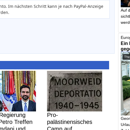
nto. Im nächsten Schritt kann je nach PayPal-Anzeige
Auf 
rden.
sich
werd
Euro
Ein 
geg
The
Regierung
Pro-
Geor
Petro Treffen
palästinensisches
Urlau
mdani und
Camp auf