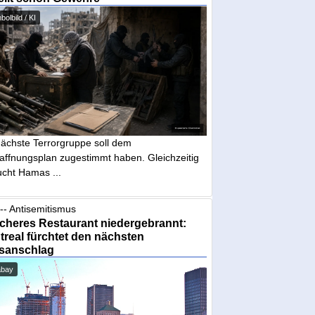
olbild / KI
nächste Terrorgruppe soll dem
affnungsplan zugestimmt haben. Gleichzeitig
ucht Hamas ...
-- Antisemitismus
cheres Restaurant niedergebrannt:
real fürchtet den nächsten
sanschlag
abay