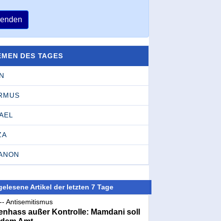
enden
EMEN DES TAGES
N
RMUS
AEL
ZA
BANON
elesene Artikel der letzten 7 Tage
-- Antisemitismus
nhass außer Kontrolle: Mamdani soll