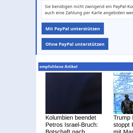
Sie benötigen nicht zwingend ein PayPal-Ko
auch eine Zahlung per Karte angeboten we
Mit PayPal unterstützen
Ohne PayPal unterstützen
empfohlene Artikel
Kolumbien beendet
Trump 
Petros Israel-Bruch:
stoppt 
Botschaft nach
mit Ma