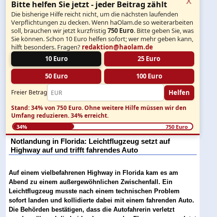
Bitte helfen Sie jetzt - jeder Beitrag zählt
Die bisherige Hilfe reicht nicht, um die nächsten laufenden
Verpflichtungen zu decken. Wenn haOlam.de so weiterarbeiten
soll, brauchen wir jetzt kurzfristig
750 Euro
. Bitte geben Sie, was
Sie können. Schon 10 Euro helfen sofort; wer mehr geben kann,
hilft besonders. Fragen?
redaktion@haolam.de
10 Euro
25 Euro
50 Euro
100 Euro
Helfen
Freier Betrag
Stand: 34% von 750 Euro.
Ohne weitere Hilfe müssen wir den
Umfang reduzieren.
34% erreicht.
34%
750 Euro
Notlandung in Florida: Leichtflugzeug setzt auf
Highway auf und trifft fahrendes Auto
Auf einem vielbefahrenen Highway in Florida kam es am
Abend zu einem außergewöhnlichen Zwischenfall. Ein
Leichtflugzeug musste nach einem technischen Problem
sofort landen und kollidierte dabei mit einem fahrenden Auto.
Die Behörden bestätigen, dass die Autofahrerin verletzt