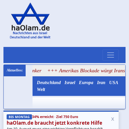
chzeitig auf Tanker
+++ Amerikas Blockade würgt Irans Ö
Deutschland
Israel
Europa
Iran
USA
Welt
34% erreicht · Ziel 750 Euro
x
BIS MONTAG
haOlam.de braucht jetzt konkrete Hilfe
Am 10. August muss eine wichtige Verpflichtung bezahlt