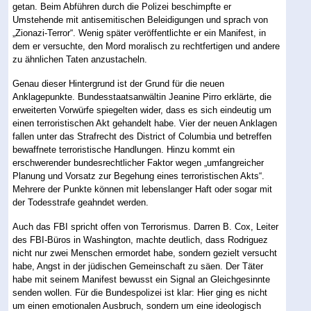
getan. Beim Abführen durch die Polizei beschimpfte er
Umstehende mit antisemitischen Beleidigungen und sprach von
„Zionazi-Terror“. Wenig später veröffentlichte er ein Manifest, in
dem er versuchte, den Mord moralisch zu rechtfertigen und andere
zu ähnlichen Taten anzustacheln.
Genau dieser Hintergrund ist der Grund für die neuen
Anklagepunkte. Bundesstaatsanwältin Jeanine Pirro erklärte, die
erweiterten Vorwürfe spiegelten wider, dass es sich eindeutig um
einen terroristischen Akt gehandelt habe. Vier der neuen Anklagen
fallen unter das Strafrecht des District of Columbia und betreffen
bewaffnete terroristische Handlungen. Hinzu kommt ein
erschwerender bundesrechtlicher Faktor wegen „umfangreicher
Planung und Vorsatz zur Begehung eines terroristischen Akts“.
Mehrere der Punkte können mit lebenslanger Haft oder sogar mit
der Todesstrafe geahndet werden.
Auch das FBI spricht offen von Terrorismus. Darren B. Cox, Leiter
des FBI-Büros in Washington, machte deutlich, dass Rodriguez
nicht nur zwei Menschen ermordet habe, sondern gezielt versucht
habe, Angst in der jüdischen Gemeinschaft zu säen. Der Täter
habe mit seinem Manifest bewusst ein Signal an Gleichgesinnte
senden wollen. Für die Bundespolizei ist klar: Hier ging es nicht
um einen emotionalen Ausbruch, sondern um eine ideologisch