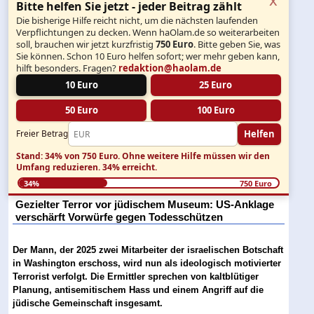
Bitte helfen Sie jetzt - jeder Beitrag zählt
Die bisherige Hilfe reicht nicht, um die nächsten laufenden
Verpflichtungen zu decken. Wenn haOlam.de so weiterarbeiten
soll, brauchen wir jetzt kurzfristig
750 Euro
. Bitte geben Sie, was
Sie können. Schon 10 Euro helfen sofort; wer mehr geben kann,
hilft besonders. Fragen?
redaktion@haolam.de
10 Euro
25 Euro
50 Euro
100 Euro
Helfen
Freier Betrag
Stand: 34% von 750 Euro.
Ohne weitere Hilfe müssen wir den
Umfang reduzieren.
34% erreicht.
34%
750 Euro
Gezielter Terror vor jüdischem Museum: US-Anklage
verschärft Vorwürfe gegen Todesschützen
Der Mann, der 2025 zwei Mitarbeiter der israelischen Botschaft
in Washington erschoss, wird nun als ideologisch motivierter
Terrorist verfolgt. Die Ermittler sprechen von kaltblütiger
Planung, antisemitischem Hass und einem Angriff auf die
jüdische Gemeinschaft insgesamt.