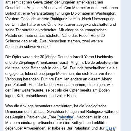
antisemitischen Gewalttaten der jüngeren amerikanischen
Geschichte. An jenem Abend verließen Mitarbeiter der israelischen
Botschaft eine Veranstaltung für junge Diplomaten in Washington.
Vor dem Gebäude wartete Rodriguez bereits. Nach Überzeugung
der Ermittler hatte er die Örtlichkeit zuvor ausgekundschaftet und
seine Tat sorgfältig vorbereitet. Mit einer halbautomatischen
Pistole eröffnete er aus nächster Nähe das Feuer. Rund 20
Schüsse gab er ab. Zwei Menschen starben, zwei weitere
überlebten schwer verletzt.
Die Opfer waren der 30-jährige Deutsch-Israeli Yaron Lischinsky
und die 26-jährige Amerikanerin Sarah Milgrim. Beide arbeiteten für
die israelische Botschaft in den USA. Freunde beschreiben sie als
engagierte, lebensfrohe junge Menschen, die sich kurz vor ihrer
Verlobung befanden. Für ihre Familien endete an diesem Abend
jede Zukunft. Ermittler fanden Videoaufnahmen, die zeigen, wie
der Täter weiterfeuerte, selbst als die Opfer bereits am Boden
lagen. Kalt, entschlossen und voller Hass.
Was die Anklage besonders erschüttert, ist die ideologische
Dimension der Tat. Laut Gerichtsunterlagen rief Rodriguez während
des Angriffs Parolen wie „Free
Palestine
“. Nachdem er in das
Museum eindrang, präsentierte er eine Kuffiyeh und erklärte
gegenüber Anwesenden, er habe es „für Palästina“ und „für
Gaza
“