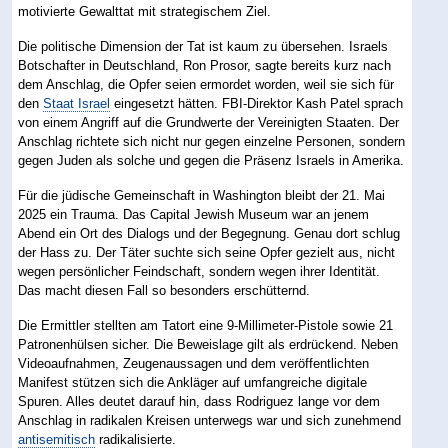
motivierte Gewalttat mit strategischem Ziel.
Die politische Dimension der Tat ist kaum zu übersehen. Israels
Botschafter in Deutschland, Ron Prosor, sagte bereits kurz nach
dem Anschlag, die Opfer seien ermordet worden, weil sie sich für
den
Staat Israel
eingesetzt hätten. FBI-Direktor Kash Patel sprach
von einem Angriff auf die Grundwerte der Vereinigten Staaten. Der
Anschlag richtete sich nicht nur gegen einzelne Personen, sondern
gegen Juden als solche und gegen die Präsenz Israels in Amerika.
Für die jüdische Gemeinschaft in Washington bleibt der 21. Mai
2025 ein Trauma. Das Capital Jewish Museum war an jenem
Abend ein Ort des Dialogs und der Begegnung. Genau dort schlug
der Hass zu. Der Täter suchte sich seine Opfer gezielt aus, nicht
wegen persönlicher Feindschaft, sondern wegen ihrer Identität.
Das macht diesen Fall so besonders erschütternd.
Die Ermittler stellten am Tatort eine 9-Millimeter-Pistole sowie 21
Patronenhülsen sicher. Die Beweislage gilt als erdrückend. Neben
Videoaufnahmen, Zeugenaussagen und dem veröffentlichten
Manifest stützen sich die Ankläger auf umfangreiche digitale
Spuren. Alles deutet darauf hin, dass Rodriguez lange vor dem
Anschlag in radikalen Kreisen unterwegs war und sich zunehmend
antisemitisch
radikalisierte.