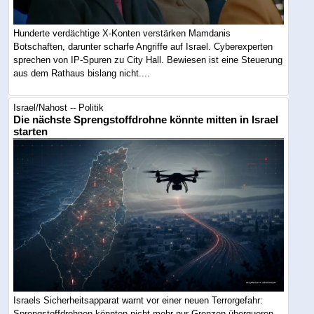
Hunderte verdächtige X-Konten verstärken Mamdanis
Botschaften, darunter scharfe Angriffe auf Israel. Cyberexperten
sprechen von IP-Spuren zu City Hall. Bewiesen ist eine Steuerung
aus dem Rathaus bislang nicht....
Israel/Nahost -- Politik
Die nächste Sprengstoffdrohne könnte mitten in Israel
starten
Israels Sicherheitsapparat warnt vor einer neuen Terrorgefahr:
Sprengstoffdrohnen könnten nicht mehr nur Grenzen überqueren,