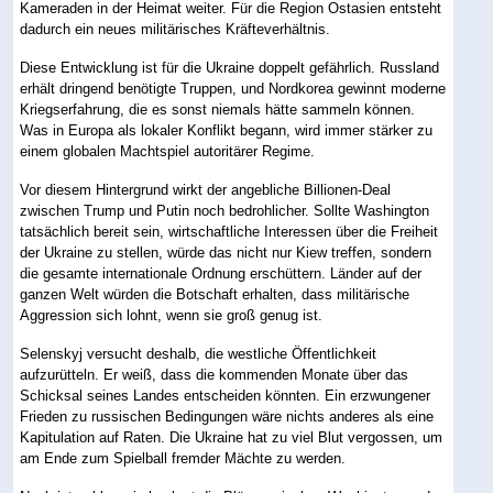
Kameraden in der Heimat weiter. Für die Region Ostasien entsteht
dadurch ein neues militärisches Kräfteverhältnis.
Diese Entwicklung ist für die Ukraine doppelt gefährlich. Russland
erhält dringend benötigte Truppen, und Nordkorea gewinnt moderne
Kriegserfahrung, die es sonst niemals hätte sammeln können.
Was in Europa als lokaler Konflikt begann, wird immer stärker zu
einem globalen Machtspiel autoritärer Regime.
Vor diesem Hintergrund wirkt der angebliche Billionen-Deal
zwischen Trump und Putin noch bedrohlicher. Sollte Washington
tatsächlich bereit sein, wirtschaftliche Interessen über die Freiheit
der Ukraine zu stellen, würde das nicht nur Kiew treffen, sondern
die gesamte internationale Ordnung erschüttern. Länder auf der
ganzen Welt würden die Botschaft erhalten, dass militärische
Aggression sich lohnt, wenn sie groß genug ist.
Selenskyj versucht deshalb, die westliche Öffentlichkeit
aufzurütteln. Er weiß, dass die kommenden Monate über das
Schicksal seines Landes entscheiden könnten. Ein erzwungener
Frieden zu russischen Bedingungen wäre nichts anderes als eine
Kapitulation auf Raten. Die Ukraine hat zu viel Blut vergossen, um
am Ende zum Spielball fremder Mächte zu werden.