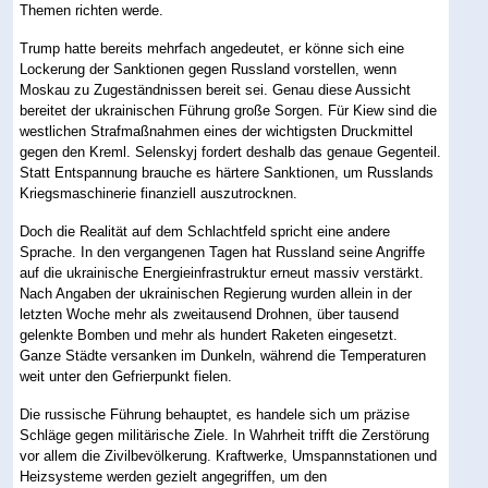
Themen richten werde.
Trump hatte bereits mehrfach angedeutet, er könne sich eine
Lockerung der Sanktionen gegen Russland vorstellen, wenn
Moskau zu Zugeständnissen bereit sei. Genau diese Aussicht
bereitet der ukrainischen Führung große Sorgen. Für Kiew sind die
westlichen Strafmaßnahmen eines der wichtigsten Druckmittel
gegen den Kreml. Selenskyj fordert deshalb das genaue Gegenteil.
Statt Entspannung brauche es härtere Sanktionen, um Russlands
Kriegsmaschinerie finanziell auszutrocknen.
Doch die Realität auf dem Schlachtfeld spricht eine andere
Sprache. In den vergangenen Tagen hat Russland seine Angriffe
auf die ukrainische Energieinfrastruktur erneut massiv verstärkt.
Nach Angaben der ukrainischen Regierung wurden allein in der
letzten Woche mehr als zweitausend Drohnen, über tausend
gelenkte Bomben und mehr als hundert Raketen eingesetzt.
Ganze Städte versanken im Dunkeln, während die Temperaturen
weit unter den Gefrierpunkt fielen.
Die russische Führung behauptet, es handele sich um präzise
Schläge gegen militärische Ziele. In Wahrheit trifft die Zerstörung
vor allem die Zivilbevölkerung. Kraftwerke, Umspannstationen und
Heizsysteme werden gezielt angegriffen, um den