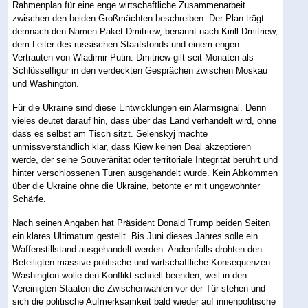
Rahmenplan für eine enge wirtschaftliche Zusammenarbeit
zwischen den beiden Großmächten beschreiben. Der Plan trägt
demnach den Namen Paket Dmitriew, benannt nach Kirill Dmitriew,
dem Leiter des russischen Staatsfonds und einem engen
Vertrauten von Wladimir Putin. Dmitriew gilt seit Monaten als
Schlüsselfigur in den verdeckten Gesprächen zwischen Moskau
und Washington.
Für die Ukraine sind diese Entwicklungen ein Alarmsignal. Denn
vieles deutet darauf hin, dass über das Land verhandelt wird, ohne
dass es selbst am Tisch sitzt. Selenskyj machte
unmissverständlich klar, dass Kiew keinen Deal akzeptieren
werde, der seine Souveränität oder territoriale Integrität berührt und
hinter verschlossenen Türen ausgehandelt wurde. Kein Abkommen
über die Ukraine ohne die Ukraine, betonte er mit ungewohnter
Schärfe.
Nach seinen Angaben hat Präsident Donald Trump beiden Seiten
ein klares Ultimatum gestellt. Bis Juni dieses Jahres solle ein
Waffenstillstand ausgehandelt werden. Andernfalls drohten den
Beteiligten massive politische und wirtschaftliche Konsequenzen.
Washington wolle den Konflikt schnell beenden, weil in den
Vereinigten Staaten die Zwischenwahlen vor der Tür stehen und
sich die politische Aufmerksamkeit bald wieder auf innenpolitische