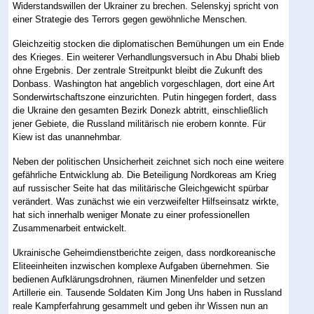
Widerstandswillen der Ukrainer zu brechen. Selenskyj spricht von
einer Strategie des Terrors gegen gewöhnliche Menschen.
Gleichzeitig stocken die diplomatischen Bemühungen um ein Ende
des Krieges. Ein weiterer Verhandlungsversuch in Abu Dhabi blieb
ohne Ergebnis. Der zentrale Streitpunkt bleibt die Zukunft des
Donbass. Washington hat angeblich vorgeschlagen, dort eine Art
Sonderwirtschaftszone einzurichten. Putin hingegen fordert, dass
die Ukraine den gesamten Bezirk Donezk abtritt, einschließlich
jener Gebiete, die Russland militärisch nie erobern konnte. Für
Kiew ist das unannehmbar.
Neben der politischen Unsicherheit zeichnet sich noch eine weitere
gefährliche Entwicklung ab. Die Beteiligung Nordkoreas am Krieg
auf russischer Seite hat das militärische Gleichgewicht spürbar
verändert. Was zunächst wie ein verzweifelter Hilfseinsatz wirkte,
hat sich innerhalb weniger Monate zu einer professionellen
Zusammenarbeit entwickelt.
Ukrainische Geheimdienstberichte zeigen, dass nordkoreanische
Eliteeinheiten inzwischen komplexe Aufgaben übernehmen. Sie
bedienen Aufklärungsdrohnen, räumen Minenfelder und setzen
Artillerie ein. Tausende Soldaten Kim Jong Uns haben in Russland
reale Kampferfahrung gesammelt und geben ihr Wissen nun an