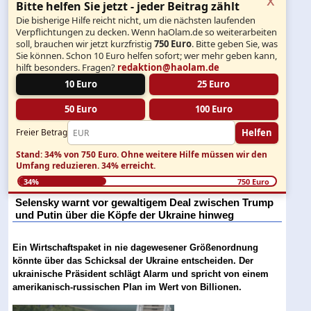
Bitte helfen Sie jetzt - jeder Beitrag zählt
Die bisherige Hilfe reicht nicht, um die nächsten laufenden
Verpflichtungen zu decken. Wenn haOlam.de so weiterarbeiten
soll, brauchen wir jetzt kurzfristig
750 Euro
. Bitte geben Sie, was
Sie können. Schon 10 Euro helfen sofort; wer mehr geben kann,
hilft besonders. Fragen?
redaktion@haolam.de
10 Euro
25 Euro
50 Euro
100 Euro
Helfen
Freier Betrag
Stand: 34% von 750 Euro.
Ohne weitere Hilfe müssen wir den
Umfang reduzieren.
34% erreicht.
34%
750 Euro
Selensky warnt vor gewaltigem Deal zwischen Trump
und Putin über die Köpfe der Ukraine hinweg
Ein Wirtschaftspaket in nie dagewesener Größenordnung
könnte über das Schicksal der Ukraine entscheiden. Der
ukrainische Präsident schlägt Alarm und spricht von einem
amerikanisch-russischen Plan im Wert von Billionen.