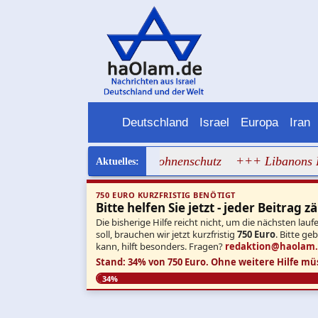
Deutschland
Israel
Europa
Iran
 Rom wirft Rafael aus dem Drohnenschutz
+++ Libanons Pr
750 EURO KURZFRISTIG BENÖTIGT
Bitte helfen Sie jetzt - jeder Beitrag zä
Die bisherige Hilfe reicht nicht, um die nächsten l
soll, brauchen wir jetzt kurzfristig
750 Euro
. Bitte ge
kann, hilft besonders. Fragen?
redaktion@haolam
Stand: 34% von 750 Euro.
Ohne weitere Hilfe mü
34%