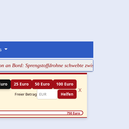
ns
 an Bord: Sprengstoffdrohne schwebte zwischen zwei Antono
Euro
25 Euro
50 Euro
100 Euro
x
Freier Betrag
Helfen
750 Euro