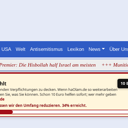
USA
Welt
Antisemitismus
Lexikon
News
Über U
emier: Die Hisbollah half Israel am meisten
+++ Munition
hlt
10 
aufenden Verpflichtungen zu decken. Wenn haOlam.de so weiterarbeiten
ben Sie, was Sie können. Schon 10 Euro helfen sofort; wer mehr geben
.de
ssen wir den Umfang reduzieren.
34% erreicht.