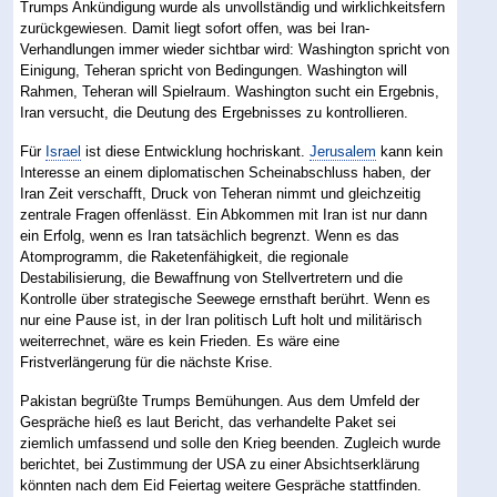
Trumps Ankündigung wurde als unvollständig und wirklichkeitsfern
zurückgewiesen. Damit liegt sofort offen, was bei Iran-
Verhandlungen immer wieder sichtbar wird: Washington spricht von
Einigung, Teheran spricht von Bedingungen. Washington will
Rahmen, Teheran will Spielraum. Washington sucht ein Ergebnis,
Iran versucht, die Deutung des Ergebnisses zu kontrollieren.
Für
Israel
ist diese Entwicklung hochriskant.
Jerusalem
kann kein
Interesse an einem diplomatischen Scheinabschluss haben, der
Iran Zeit verschafft, Druck von Teheran nimmt und gleichzeitig
zentrale Fragen offenlässt. Ein Abkommen mit Iran ist nur dann
ein Erfolg, wenn es Iran tatsächlich begrenzt. Wenn es das
Atomprogramm, die Raketenfähigkeit, die regionale
Destabilisierung, die Bewaffnung von Stellvertretern und die
Kontrolle über strategische Seewege ernsthaft berührt. Wenn es
nur eine Pause ist, in der Iran politisch Luft holt und militärisch
weiterrechnet, wäre es kein Frieden. Es wäre eine
Fristverlängerung für die nächste Krise.
Pakistan begrüßte Trumps Bemühungen. Aus dem Umfeld der
Gespräche hieß es laut Bericht, das verhandelte Paket sei
ziemlich umfassend und solle den Krieg beenden. Zugleich wurde
berichtet, bei Zustimmung der USA zu einer Absichtserklärung
könnten nach dem Eid Feiertag weitere Gespräche stattfinden.