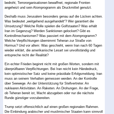
bedroht, Terrororganisationen bewaffnet, regionale Fronten
angeheizt und sein Atomprogramm als Druckmittel genutzt.
Deshalb muss Jerusalem besonders genau auf die Lücken achten.
Was bedeutet „weitgehend ausgehandelt“? Wer garantiert die
Umsetzung? Welche Rolle spielen die Golfstaaten? Was erhält
Iran im Gegenzug? Werden Sanktionen gelockert? Gibt es
Kontrollmechanismen? Was passiert mit dem Atomprogramm?
Welche Verpflichtungen übernimmt Teheran zur Straße von
Hormus? Und vor allem: Was geschieht, wenn Iran nach 60 Tagen
wieder erklärt, die amerikanische Lesart sei unvollständig und
entspreche nicht der Realität?
Ein echter Frieden beginnt nicht mit großen Worten, sondern mit
überprüfbaren Verpflichtungen. Bei Iran reicht kein Händedruck,
kein optimistischer Satz und keine präsidiale Erfolgsmeldung. Iran
muss an seinem Verhalten gemessen werden. An der Kontrolle
über Seewege. An der Unterstützung für Stellvertreter. An
nuklearen Aktivitäten. An Raketen. An Drohungen. An der Frage,
ob Teheran bereit ist, Macht abzugeben oder nur die nächste
Runde günstiger vorzubereiten.
Trump setzt offensichtlich auf einen großen regionalen Rahmen.
Die Einbindung arabischer und muslimischer Staaten kann sinnvoll