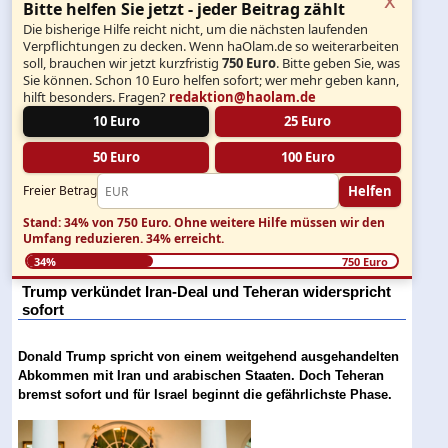
Bitte helfen Sie jetzt - jeder Beitrag zählt
Die bisherige Hilfe reicht nicht, um die nächsten laufenden
Verpflichtungen zu decken. Wenn haOlam.de so weiterarbeiten
soll, brauchen wir jetzt kurzfristig
750 Euro
. Bitte geben Sie, was
Sie können. Schon 10 Euro helfen sofort; wer mehr geben kann,
hilft besonders. Fragen?
redaktion@haolam.de
10 Euro
25 Euro
50 Euro
100 Euro
Helfen
Freier Betrag
Stand: 34% von 750 Euro.
Ohne weitere Hilfe müssen wir den
Umfang reduzieren.
34% erreicht.
34%
750 Euro
Trump verkündet Iran-Deal und Teheran widerspricht
sofort
Donald Trump spricht von einem weitgehend ausgehandelten
Abkommen mit Iran und arabischen Staaten. Doch Teheran
bremst sofort und für Israel beginnt die gefährlichste Phase.