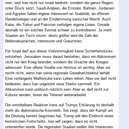
sein, weil Iran nicht nur Israel bedroht, sondern die ganze Region
unter Druck setzt. Saudi-Arabien, die Emirate, Bahrain, Jordanien
und Ägypten haben eigene Interessen an Stabilität, an offenen
Handelswegen und an der Eindämmung iranischer Macht. Auch
Katar, die Türkei und Pakistan verfolgen eigene Linien. Gerade
deshalb ist ein solches Format schwer zu kontrollieren. Je mehr
Staaten am Tisch sitzen, desto größer wird die Zahl der
Nebenabsprachen, Interessen und Grauzonen.
Für Israel darf aus dieser Vielstimmigkeit keine Sicherheitslücke
entstehen. Jerusalem muss darauf bestehen, dass ein Abkommen
nicht nur den Krieg beendet, sondern die Ursache des Krieges
adressiert. Eine offene Straße von Hormus ist wichtig. Aber sie
reicht nicht, wenn Iran seine regionale Gewaltarchitektur behält.
Eine verlängerte Waffenruhe kann Leben retten. Aber sie darf nicht
bedeuten, dass Iran ungestört neue Stärke sammelt. Ein
Abkommen kann politisch nützlich sein. Aber es darf nicht zur
Kulisse werden, hinter der Teheran weiterarbeitet.
Die unmittelbare Reaktion Irans auf Trumps Erklärung ist deshalb
mehr als diplomatische Kosmetik. Sie zeigt, dass der Kampf um
die Deutung bereits begonnen hat. Trump will den Eindruck eines
historischen Fortschritts. Iran will zeigen, dass es nicht
unterworfen wurde. Die regionalen Staaten wollen ihre Interessen