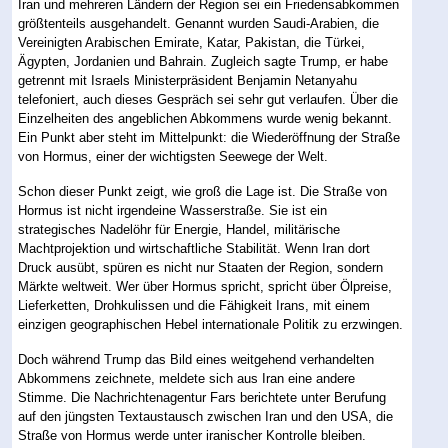
Iran und mehreren Ländern der Region sei ein Friedensabkommen
größtenteils ausgehandelt. Genannt wurden Saudi-Arabien, die
Vereinigten Arabischen Emirate, Katar, Pakistan, die Türkei,
Ägypten, Jordanien und Bahrain. Zugleich sagte Trump, er habe
getrennt mit Israels Ministerpräsident Benjamin Netanyahu
telefoniert, auch dieses Gespräch sei sehr gut verlaufen. Über die
Einzelheiten des angeblichen Abkommens wurde wenig bekannt.
Ein Punkt aber steht im Mittelpunkt: die Wiederöffnung der Straße
von Hormus, einer der wichtigsten Seewege der Welt.
Schon dieser Punkt zeigt, wie groß die Lage ist. Die Straße von
Hormus ist nicht irgendeine Wasserstraße. Sie ist ein
strategisches Nadelöhr für Energie, Handel, militärische
Machtprojektion und wirtschaftliche Stabilität. Wenn Iran dort
Druck ausübt, spüren es nicht nur Staaten der Region, sondern
Märkte weltweit. Wer über Hormus spricht, spricht über Ölpreise,
Lieferketten, Drohkulissen und die Fähigkeit Irans, mit einem
einzigen geographischen Hebel internationale Politik zu erzwingen.
Doch während Trump das Bild eines weitgehend verhandelten
Abkommens zeichnete, meldete sich aus Iran eine andere
Stimme. Die Nachrichtenagentur Fars berichtete unter Berufung
auf den jüngsten Textaustausch zwischen Iran und den USA, die
Straße von Hormus werde unter iranischer Kontrolle bleiben.