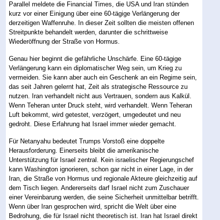
Parallel meldete die Financial Times, die USA und Iran stünden
kurz vor einer Einigung über eine 60-tägige Verlängerung der
derzeitigen Waffenruhe. In dieser Zeit sollten die meisten offenen
Streitpunkte behandelt werden, darunter die schrittweise
Wiederöffnung der Straße von Hormus.
Genau hier beginnt die gefährliche Unschärfe. Eine 60-tägige
Verlängerung kann ein diplomatischer Weg sein, um Krieg zu
vermeiden. Sie kann aber auch ein Geschenk an ein Regime sein,
das seit Jahren gelernt hat, Zeit als strategische Ressource zu
nutzen. Iran verhandelt nicht aus Vertrauen, sondern aus Kalkül.
Wenn Teheran unter Druck steht, wird verhandelt. Wenn Teheran
Luft bekommt, wird getestet, verzögert, umgedeutet und neu
gedroht. Diese Erfahrung hat Israel immer wieder gemacht.
Für Netanyahu bedeutet Trumps Vorstoß eine doppelte
Herausforderung. Einerseits bleibt die amerikanische
Unterstützung für Israel zentral. Kein israelischer Regierungschef
kann Washington ignorieren, schon gar nicht in einer Lage, in der
Iran, die Straße von Hormus und regionale Akteure gleichzeitig auf
dem Tisch liegen. Andererseits darf Israel nicht zum Zuschauer
einer Vereinbarung werden, die seine Sicherheit unmittelbar betrifft.
Wenn über Iran gesprochen wird, spricht die Welt über eine
Bedrohung, die für Israel nicht theoretisch ist. Iran hat Israel direkt