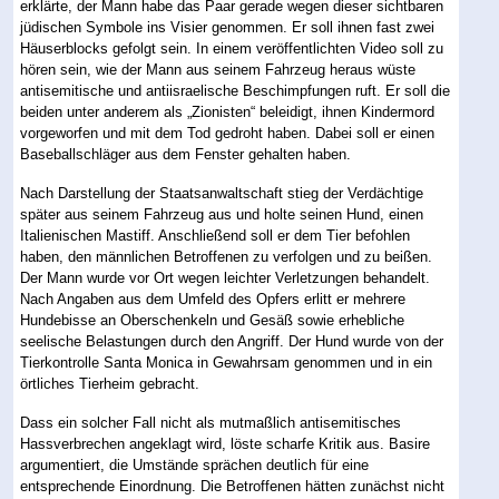
erklärte, der Mann habe das Paar gerade wegen dieser sichtbaren
jüdischen Symbole ins Visier genommen. Er soll ihnen fast zwei
Häuserblocks gefolgt sein. In einem veröffentlichten Video soll zu
hören sein, wie der Mann aus seinem Fahrzeug heraus wüste
antisemitische und antiisraelische Beschimpfungen ruft. Er soll die
beiden unter anderem als „Zionisten“ beleidigt, ihnen Kindermord
vorgeworfen und mit dem Tod gedroht haben. Dabei soll er einen
Baseballschläger aus dem Fenster gehalten haben.
Nach Darstellung der Staatsanwaltschaft stieg der Verdächtige
später aus seinem Fahrzeug aus und holte seinen Hund, einen
Italienischen Mastiff. Anschließend soll er dem Tier befohlen
haben, den männlichen Betroffenen zu verfolgen und zu beißen.
Der Mann wurde vor Ort wegen leichter Verletzungen behandelt.
Nach Angaben aus dem Umfeld des Opfers erlitt er mehrere
Hundebisse an Oberschenkeln und Gesäß sowie erhebliche
seelische Belastungen durch den Angriff. Der Hund wurde von der
Tierkontrolle Santa Monica in Gewahrsam genommen und in ein
örtliches Tierheim gebracht.
Dass ein solcher Fall nicht als mutmaßlich antisemitisches
Hassverbrechen angeklagt wird, löste scharfe Kritik aus. Basire
argumentiert, die Umstände sprächen deutlich für eine
entsprechende Einordnung. Die Betroffenen hätten zunächst nicht