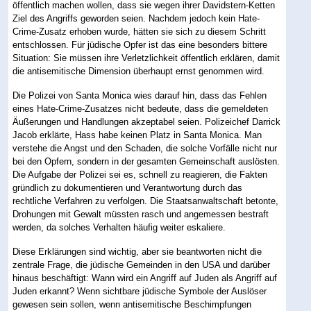
öffentlich machen wollen, dass sie wegen ihrer Davidstern-Ketten
Ziel des Angriffs geworden seien. Nachdem jedoch kein Hate-
Crime-Zusatz erhoben wurde, hätten sie sich zu diesem Schritt
entschlossen. Für jüdische Opfer ist das eine besonders bittere
Situation: Sie müssen ihre Verletzlichkeit öffentlich erklären, damit
die antisemitische Dimension überhaupt ernst genommen wird.
Die Polizei von Santa Monica wies darauf hin, dass das Fehlen
eines Hate-Crime-Zusatzes nicht bedeute, dass die gemeldeten
Äußerungen und Handlungen akzeptabel seien. Polizeichef Darrick
Jacob erklärte, Hass habe keinen Platz in Santa Monica. Man
verstehe die Angst und den Schaden, die solche Vorfälle nicht nur
bei den Opfern, sondern in der gesamten Gemeinschaft auslösten.
Die Aufgabe der Polizei sei es, schnell zu reagieren, die Fakten
gründlich zu dokumentieren und Verantwortung durch das
rechtliche Verfahren zu verfolgen. Die Staatsanwaltschaft betonte,
Drohungen mit Gewalt müssten rasch und angemessen bestraft
werden, da solches Verhalten häufig weiter eskaliere.
Diese Erklärungen sind wichtig, aber sie beantworten nicht die
zentrale Frage, die jüdische Gemeinden in den USA und darüber
hinaus beschäftigt: Wann wird ein Angriff auf Juden als Angriff auf
Juden erkannt? Wenn sichtbare jüdische Symbole der Auslöser
gewesen sein sollen, wenn antisemitische Beschimpfungen