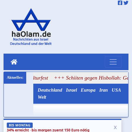
 Kulturfest
+++ Schiiten gegen Hisbollah: Gemayel ruft z
Deutschland
Israel
Europa
Iran
USA
Welt
x
BIS MONTAG
34% erreicht · bis morgen zuerst 150 Euro nötig