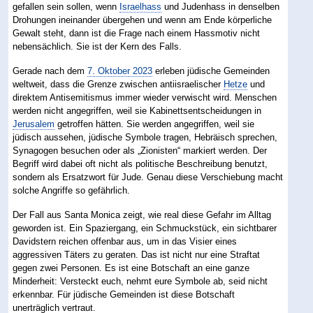
gefallen sein sollen, wenn
Israelhass
und Judenhass in denselben
Drohungen ineinander übergehen und wenn am Ende körperliche
Gewalt steht, dann ist die Frage nach einem Hassmotiv nicht
nebensächlich. Sie ist der Kern des Falls.
Gerade nach dem
7. Oktober 2023
erleben jüdische Gemeinden
weltweit, dass die Grenze zwischen antiisraelischer
Hetze
und
direktem Antisemitismus immer wieder verwischt wird. Menschen
werden nicht angegriffen, weil sie Kabinettsentscheidungen in
Jerusalem
getroffen hätten. Sie werden angegriffen, weil sie
jüdisch aussehen, jüdische Symbole tragen, Hebräisch sprechen,
Synagogen besuchen oder als „Zionisten“ markiert werden. Der
Begriff wird dabei oft nicht als politische Beschreibung benutzt,
sondern als Ersatzwort für Jude. Genau diese Verschiebung macht
solche Angriffe so gefährlich.
Der Fall aus Santa Monica zeigt, wie real diese Gefahr im Alltag
geworden ist. Ein Spaziergang, ein Schmuckstück, ein sichtbarer
Davidstern reichen offenbar aus, um in das Visier eines
aggressiven Täters zu geraten. Das ist nicht nur eine Straftat
gegen zwei Personen. Es ist eine Botschaft an eine ganze
Minderheit: Versteckt euch, nehmt eure Symbole ab, seid nicht
erkennbar. Für jüdische Gemeinden ist diese Botschaft
unerträglich vertraut.