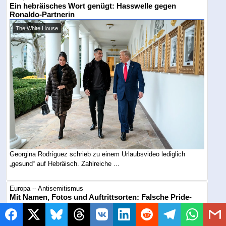
Ein hebräisches Wort genügt: Hasswelle gegen
Ronaldo-Partnerin
The White House
Georgina Rodríguez schrieb zu einem Urlaubsvideo lediglich
„gesund“ auf Hebräisch. Zahlreiche ...
Europa -- Antisemitismus
Mit Namen, Fotos und Auftrittsorten: Falsche Pride-
Flyer stellen Israelis an den Pranger
Symbolbild / KI