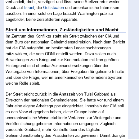
verhandelt, droht, verzögert und lässt seine Stellvertreter weiter
Druck auf
Israel
, die
Golfstaaten
und amerikanische Interessen
ausüben. In einer solchen Lage braucht Washington präzise
Lagebilder, keine zersplitterten Apparate.
Streit um Informationen, Zuständigkeiten und Macht
Im Zentrum des Konflikts steht ein Streit zwischen der CIA und
dem Büro der nationalen Geheimdienstdirektion. Nach dem Bericht
hat die CIA aufgehört, an bestimmten Lageeinschätzungen
mitzuwirken, die vom ODNI erstellt werden. Dazu sollen auch
Bewertungen zum Krieg und zur Konfrontation mit Iran gehören.
Hintergrund sind offenbar Auseinandersetzungen über die
Weitergabe von Informationen, über Freigaben für geheime Inhalte
und über die Frage, wer im amerikanischen Geheimdienstsystem
welche Rolle spielt.
Der Streit reicht zurück in die Amtszeit von Tulsi Gabbard als
Direktorin der nationalen Geheimdienste. Sie hatte vor rund einem
Jahr eine eigene Arbeitsgruppe eingerichtet. Innerhalb der CIA soll
es den Vorwurf gegeben haben, diese Gruppe habe auf
unverantwortliche Weise etablierte Verfahren zur Weitergabe und
Veröffentlichung geheimer Informationen umgangen. Zugleich
versuchte Gabbard, mehr Kontrolle über das tägliche
Geheimdienstbriefing des Präsidenten zu gewinnen. Damit drängte