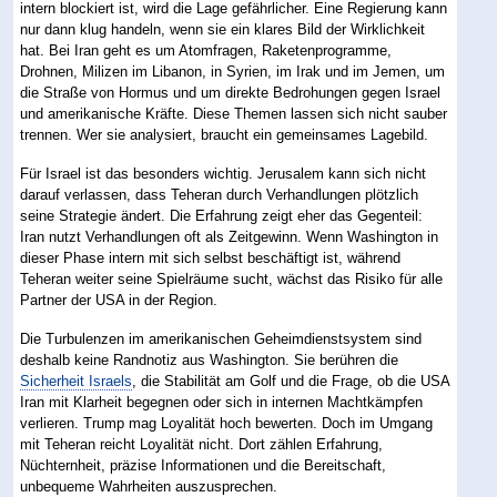
intern blockiert ist, wird die Lage gefährlicher. Eine Regierung kann
nur dann klug handeln, wenn sie ein klares Bild der Wirklichkeit
hat. Bei Iran geht es um Atomfragen, Raketenprogramme,
Drohnen, Milizen im Libanon, in Syrien, im Irak und im Jemen, um
die Straße von Hormus und um direkte Bedrohungen gegen Israel
und amerikanische Kräfte. Diese Themen lassen sich nicht sauber
trennen. Wer sie analysiert, braucht ein gemeinsames Lagebild.
Für Israel ist das besonders wichtig. Jerusalem kann sich nicht
darauf verlassen, dass Teheran durch Verhandlungen plötzlich
seine Strategie ändert. Die Erfahrung zeigt eher das Gegenteil:
Iran nutzt Verhandlungen oft als Zeitgewinn. Wenn Washington in
dieser Phase intern mit sich selbst beschäftigt ist, während
Teheran weiter seine Spielräume sucht, wächst das Risiko für alle
Partner der USA in der Region.
Die Turbulenzen im amerikanischen Geheimdienstsystem sind
deshalb keine Randnotiz aus Washington. Sie berühren die
Sicherheit Israels
, die Stabilität am Golf und die Frage, ob die USA
Iran mit Klarheit begegnen oder sich in internen Machtkämpfen
verlieren. Trump mag Loyalität hoch bewerten. Doch im Umgang
mit Teheran reicht Loyalität nicht. Dort zählen Erfahrung,
Nüchternheit, präzise Informationen und die Bereitschaft,
unbequeme Wahrheiten auszusprechen.