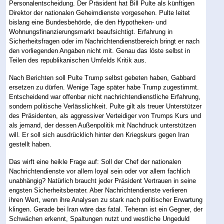
Personalentscheidung. Der Präsident hat Bill Pulte als künftigen
Direktor der nationalen Geheimdienste vorgesehen. Pulte leitet
bislang eine Bundesbehörde, die den Hypotheken- und
Wohnungsfinanzierungsmarkt beaufsichtigt. Erfahrung in
Sicherheitsfragen oder im Nachrichtendienstbereich bringt er nach
den vorliegenden Angaben nicht mit. Genau das löste selbst in
Teilen des republikanischen Umfelds Kritik aus.
Nach Berichten soll Pulte Trump selbst gebeten haben, Gabbard
ersetzen zu dürfen. Wenige Tage später habe Trump zugestimmt.
Entscheidend war offenbar nicht nachrichtendienstliche Erfahrung,
sondern politische Verlässlichkeit. Pulte gilt als treuer Unterstützer
des Präsidenten, als aggressiver Verteidiger von Trumps Kurs und
als jemand, der dessen Außenpolitik mit Nachdruck unterstützen
will. Er soll sich ausdrücklich hinter den Kriegskurs gegen Iran
gestellt haben.
Das wirft eine heikle Frage auf: Soll der Chef der nationalen
Nachrichtendienste vor allem loyal sein oder vor allem fachlich
unabhängig? Natürlich braucht jeder Präsident Vertrauen in seine
engsten Sicherheitsberater. Aber Nachrichtendienste verlieren
ihren Wert, wenn ihre Analysen zu stark nach politischer Erwartung
klingen. Gerade bei Iran wäre das fatal. Teheran ist ein Gegner, der
Schwächen erkennt, Spaltungen nutzt und westliche Ungeduld