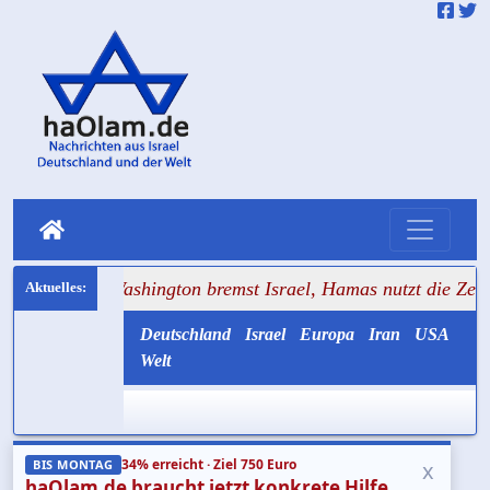
 Washington bremst Israel, Hamas nutzt die Zeit zum Aufrüs
Deutschland
Israel
Europa
Iran
USA
Welt
34% erreicht · Ziel 750 Euro
x
BIS MONTAG
haOlam.de braucht jetzt konkrete Hilfe